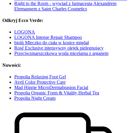
Right to the Roots - wywiad z farmaceutą Alexandrem
Ehrmannem z Saint Charles Cosmetics
Odkryj Ecco Verde:
LOGONA
LOGONA Intense Repair Shampoo
biolù Mleczko do ciała w kostce migdał
Rosé Exclusive intensywny olejek pielęgnujący
Przeciwzmarszczkowa woda micelarna z arganem
Nowości:
Propolia Relaxing Foot Gel
Avril Color Protective Care
Mad Hippie MicroDermabrasion Facial
Propolia Organic Form & Vitality Herbal Tea
Propolia Night Cream