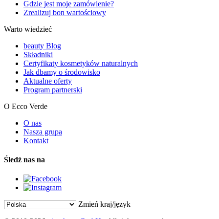
Gdzie jest moje zamówienie?
Zrealizuj bon wartościowy
Warto wiedzieć
beauty Blog
Składniki
Certyfikaty kosmetyków naturalnych
Jak dbamy o środowisko
Aktualne oferty
Program partnerski
O Ecco Verde
O nas
Nasza grupa
Kontakt
Śledź nas na
Zmień kraj/język