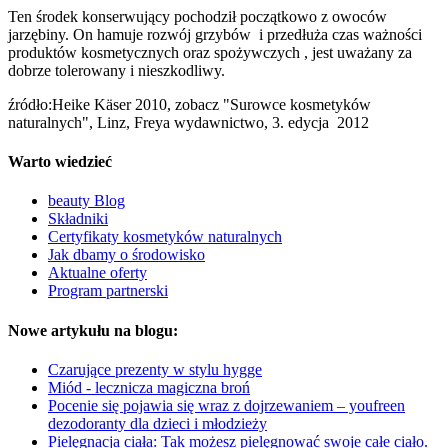
Ten środek konserwujący pochodził początkowo z owoców
jarzębiny. On hamuje rozwój grzybów i przedłuża czas ważności
produktów kosmetycznych oraz spożywczych , jest uważany za
dobrze tolerowany i nieszkodliwy.
źródło:Heike Käser 2010, zobacz "Surowce kosmetyków
naturalnych", Linz, Freya wydawnictwo, 3. edycja 2012
Warto wiedzieć
beauty Blog
Składniki
Certyfikaty kosmetyków naturalnych
Jak dbamy o środowisko
Aktualne oferty
Program partnerski
Nowe artykułu na blogu:
Czarujące prezenty w stylu hygge
Miód - lecznicza magiczna broń
Pocenie się pojawia się wraz z dojrzewaniem – youfreen
dezodoranty dla dzieci i młodzieży
Pielęgnacja ciała: Tak możesz pielęgnować swoje całe ciało.