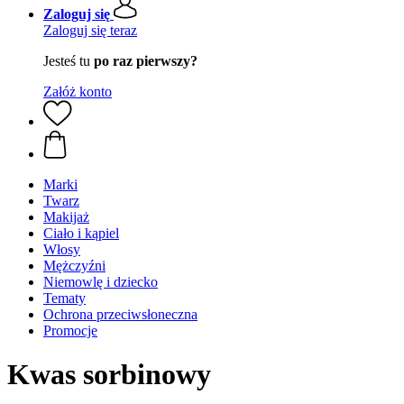
Zaloguj się
Zaloguj się teraz
Jesteś tu
po raz pierwszy?
Załóż konto
Marki
Twarz
Makijaż
Ciało i kąpiel
Włosy
Mężczyźni
Niemowlę i dziecko
Tematy
Ochrona przeciwsłoneczna
Promocje
Kwas sorbinowy