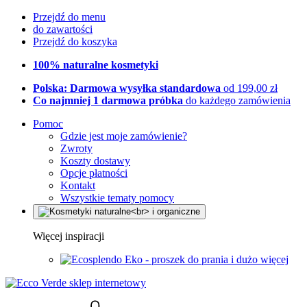
Przejdź do menu
do zawartości
Przejdź do koszyka
100% naturalne kosmetyki
Polska: Darmowa wysyłka standardowa
od 199,00 zł
Co najmniej 1 darmowa próbka
do każdego zamówienia
Pomoc
Gdzie jest moje zamówienie?
Zwroty
Koszty dostawy
Opcje płatności
Kontakt
Wszystkie tematy pomocy
Więcej inspiracji
Eko - proszek do prania i dużo więcej