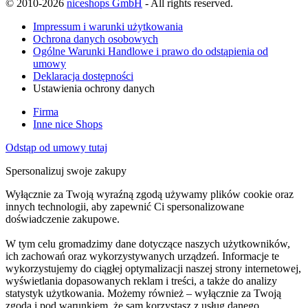
© 2010-2026
niceshops GmbH
- All rights reserved.
Impressum i warunki użytkowania
Ochrona danych osobowych
Ogólne Warunki Handlowe i prawo do odstąpienia od
umowy
Deklaracja dostępności
Ustawienia ochrony danych
Firma
Inne nice Shops
Odstąp od umowy tutaj
Spersonalizuj swoje zakupy
Wyłącznie za Twoją wyraźną zgodą używamy plików cookie oraz
innych technologii, aby zapewnić Ci spersonalizowane
doświadczenie zakupowe.
W tym celu gromadzimy dane dotyczące naszych użytkowników,
ich zachowań oraz wykorzystywanych urządzeń. Informacje te
wykorzystujemy do ciągłej optymalizacji naszej strony internetowej,
wyświetlania dopasowanych reklam i treści, a także do analizy
statystyk użytkowania. Możemy również – wyłącznie za Twoją
zgodą i pod warunkiem, że sam korzystasz z usług danego