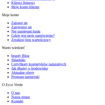
Klienci firmowi
Moje konto klienta
Moje konto
Zaloguj się
Zarejestruj się
Nie pamiętam hasła
Gdzie jest moje zamówienie?
Zrealizuj bon wartościowy
Warto wiedzieć
beauty Blog
Składniki
Certyfikaty kosmetyków naturalnych
Jak dbamy o środowisko
Aktualne oferty
Program partnerski
O Ecco Verde
O nas
Nasza grupa
Kontakt