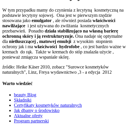
W tym przypadku mamy do czynienia z lecytyną kosmetyczną na
podstawie lecytyny sojowej. Ona jest w pierwszym rzędzie
stosowana jako
emulgator
, ale również posiada
właściwości
nawilżające
i jest używana do zwilżania kosmetycznych
przebarwień. Ponadto
działa stabilizująco na własną barierę
ochronną skóry i ją restrukturyzuje.
Ona nadaje się optymalne
dla
nietłuszczącej , matowej emulsji
z wysokim stopniem
ochrony jak i ma
właściwości hydrofobe
, co jest bardzo ważne w
kremach do rąk. Także w kremach do stóp znalazła użycie ,
ponieważ zmiąęcza wspaniale skórę.
źródło: Heike Käser 2010, zobacz "Surowce kosmetyków
naturalnych", Linz, Freya wydawnictwo ,3 - a edycja 2012
Warto wiedzieć
beauty Blog
Składniki
Certyfikaty kosmetyków naturalnych
Jak dbamy o środowisko
Aktualne oferty
Program partnerski