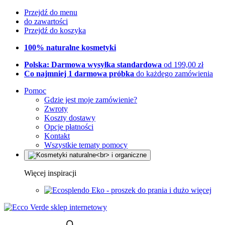
Przejdź do menu
do zawartości
Przejdź do koszyka
100% naturalne kosmetyki
Polska: Darmowa wysyłka standardowa
od 199,00 zł
Co najmniej 1 darmowa próbka
do każdego zamówienia
Pomoc
Gdzie jest moje zamówienie?
Zwroty
Koszty dostawy
Opcje płatności
Kontakt
Wszystkie tematy pomocy
Więcej inspiracji
Eko - proszek do prania i dużo więcej