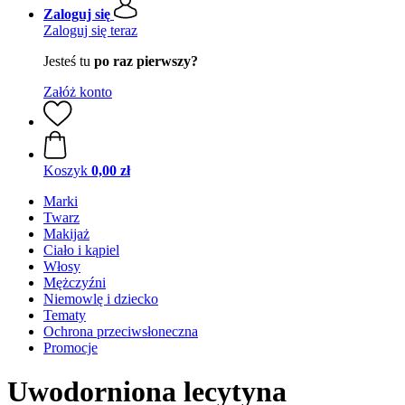
Zaloguj się
Zaloguj się teraz
Jesteś tu
po raz pierwszy?
Załóż konto
Koszyk
0,00 zł
Marki
Twarz
Makijaż
Ciało i kąpiel
Włosy
Mężczyźni
Niemowlę i dziecko
Tematy
Ochrona przeciwsłoneczna
Promocje
Uwodorniona lecytyna