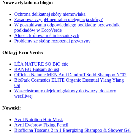
Nowe artykułu na blogu:
Ochrona delikatnej skóry niemowlaka
Zasadowa czy pH neutralna pielęgnacja skóry?
W poszukiwaniu odpowiedniego podkładu: przewodnik
podkładów w EccoVerde
Aloes - królowa roślin leczniczych
Problemy ze skórą: rozpoznaj przyczyny
Odkryj Ecco Verde:
LÉA NATURE SO BiO étic
BANBU Balsam do ust
Officina Naturae MEN Anti Dandruff Solid Shampoo N°02
BioPark Cosmetics ELITE Organic Essential Ylang Ylang
Oil
Wszechstronny olejek migdałowy do twarzy, do skóry
wrażliwej
Nowości:
Avril Nutrition Hair Mask
Avril Eyebrow Fixing Pencil
Biofficina Toscana 2 in 1 Energizing Shampoo & Shower Gel