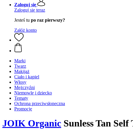
Zaloguj się
Zaloguj się teraz
Jesteś tu
po raz pierwszy?
Załóż konto
Marki
Twarz
Makijaż
Ciało i kąpiel
Włosy
Mężczyźni
Niemowlę i dziecko
Tematy
Ochrona przeciwsłoneczna
Promocje
JOIK Organic
Sunless Tan Self