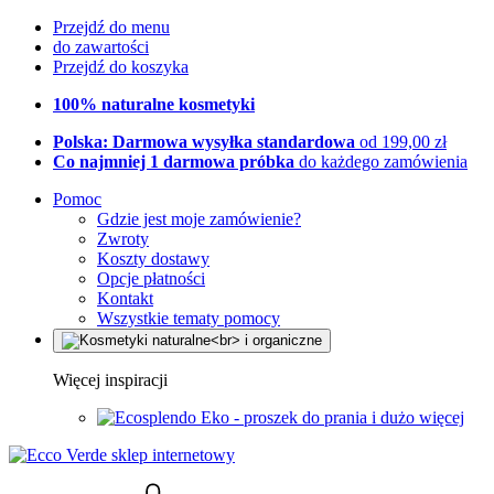
Przejdź do menu
do zawartości
Przejdź do koszyka
100% naturalne kosmetyki
Polska: Darmowa wysyłka standardowa
od 199,00 zł
Co najmniej 1 darmowa próbka
do każdego zamówienia
Pomoc
Gdzie jest moje zamówienie?
Zwroty
Koszty dostawy
Opcje płatności
Kontakt
Wszystkie tematy pomocy
Więcej inspiracji
Eko - proszek do prania i dużo więcej