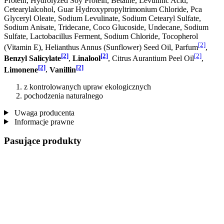
Protein, Hydrolyzed Soy Protein, Betaine, Levulinic Acid,
Cetearylalcohol, Guar Hydroxypropyltrimonium Chloride, Pca
Glyceryl Oleate, Sodium Levulinate, Sodium Cetearyl Sulfate,
Sodium Anisate, Tridecane, Coco Glucoside, Undecane, Sodium
Sulfate, Lactobacillus Ferment, Sodium Chloride, Tocopherol
[2]
(Vitamin E), Helianthus Annus (Sunflower) Seed Oil, Parfum
,
[2]
[2]
[2]
Benzyl Salicylate
,
Linalool
, Citrus Aurantium Peel Oil
,
[2]
[2]
Limonene
,
Vanillin
z kontrolowanych upraw ekologicznych
pochodzenia naturalnego
Uwaga producenta
Informacje prawne
Pasujące produkty