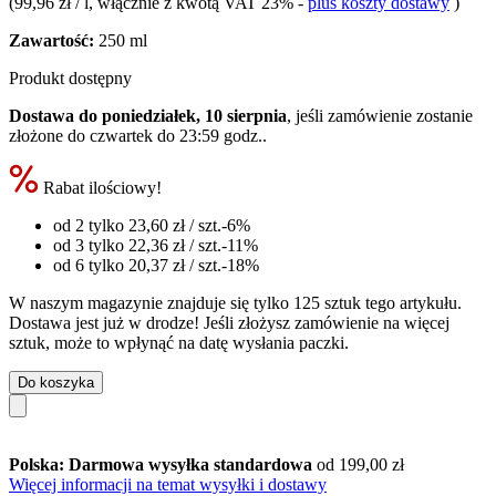
(
99,96 zł / l
, włącznie z kwotą VAT 23%
-
plus koszty dostawy
)
Zawartość:
250 ml
Produkt dostępny
Dostawa do poniedziałek, 10 sierpnia
, jeśli zamówienie zostanie
złożone do
czwartek do 23:59 godz.
.
Rabat ilościowy!
od 2 tylko
23,60 zł
/ szt.
-6%
od 3 tylko
22,36 zł
/ szt.
-11%
od 6 tylko
20,37 zł
/ szt.
-18%
W naszym magazynie znajduje się tylko 125 sztuk tego artykułu.
Dostawa jest już w drodze! Jeśli złożysz zamówienie na więcej
sztuk, może to wpłynąć na datę wysłania paczki.
Do koszyka
Polska: Darmowa wysyłka standardowa
od 199,00 zł
Więcej informacji na temat wysyłki i dostawy