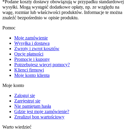
*Podane koszty dostawy obowiązują w przypadku standardowej
wysyłki. Mogą wystąpić dodatkowe opłaty, np. ze względu na
wagę, rozmiar lub właściwości produktów. Informacje te można
znaleźć bezpośrednio w opisie produktu.
Pomoc
Moje zamówienie
Wysyłka i dostawa
Zwroty i zwrot kosztów
Opcje płatności
Promocje i kupony
Potrzebujesz więcej pomocy?
Klienci firmowi
Moje konto klienta
Moje konto
Zaloguj się
Zarejestruj się
Nie pamiętam hasła
Gdzie jest moje zamówienie?
Zrealizuj bon wartościowy
Warto wiedzieć