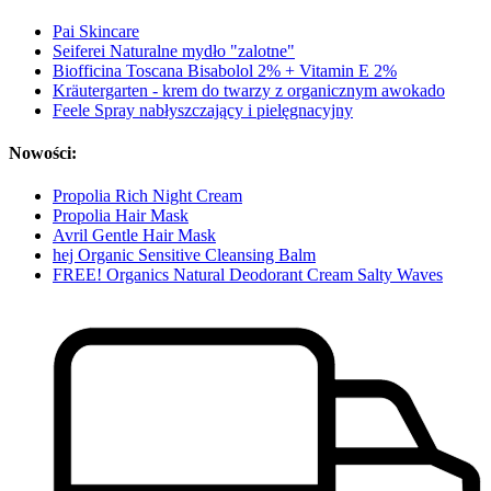
Pai Skincare
Seiferei Naturalne mydło "zalotne"
Biofficina Toscana Bisabolol 2% + Vitamin E 2%
Kräutergarten - krem do twarzy z organicznym awokado
Feele Spray nabłyszczający i pielęgnacyjny
Nowości:
Propolia Rich Night Cream
Propolia Hair Mask
Avril Gentle Hair Mask
hej Organic Sensitive Cleansing Balm
FREE! Organics Natural Deodorant Cream Salty Waves