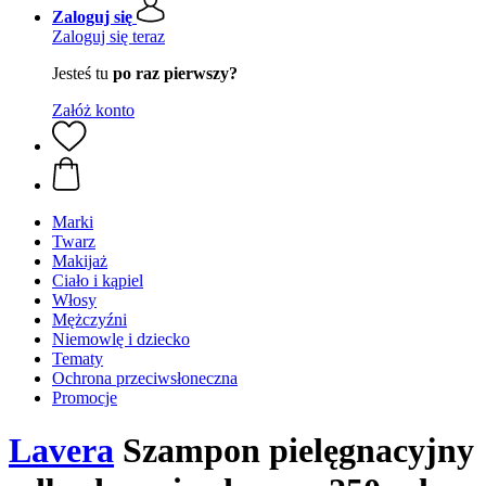
Zaloguj się
Zaloguj się teraz
Jesteś tu
po raz pierwszy?
Załóż konto
Marki
Twarz
Makijaż
Ciało i kąpiel
Włosy
Mężczyźni
Niemowlę i dziecko
Tematy
Ochrona przeciwsłoneczna
Promocje
Lavera
Szampon pielęgnacyjny