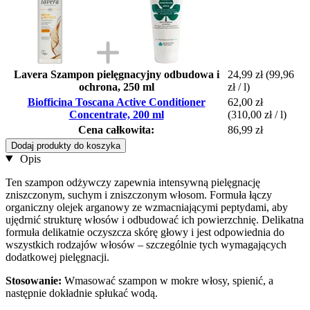
Lavera Szampon pielęgnacyjny odbudowa i
24,99 zł
(99,96
ochrona, 250 ml
zł / l)
Biofficina Toscana Active Conditioner
62,00 zł
Concentrate, 200 ml
(310,00 zł / l)
Cena całkowita:
86,99 zł
Dodaj produkty do koszyka
Opis
Ten szampon odżywczy zapewnia intensywną pielęgnację
zniszczonym, suchym i zniszczonym włosom. Formuła łączy
organiczny olejek arganowy ze wzmacniającymi peptydami, aby
ujędrnić strukturę włosów i odbudować ich powierzchnię. Delikatna
formuła delikatnie oczyszcza skórę głowy i jest odpowiednia do
wszystkich rodzajów włosów – szczególnie tych wymagających
dodatkowej pielęgnacji.
Stosowanie:
Wmasować szampon w mokre włosy, spienić, a
następnie dokładnie spłukać wodą.