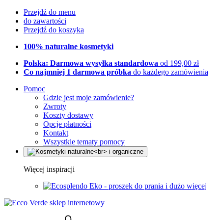
Przejdź do menu
do zawartości
Przejdź do koszyka
100% naturalne kosmetyki
Polska: Darmowa wysyłka standardowa
od 199,00 zł
Co najmniej 1 darmowa próbka
do każdego zamówienia
Pomoc
Gdzie jest moje zamówienie?
Zwroty
Koszty dostawy
Opcje płatności
Kontakt
Wszystkie tematy pomocy
Więcej inspiracji
Eko - proszek do prania i dużo więcej