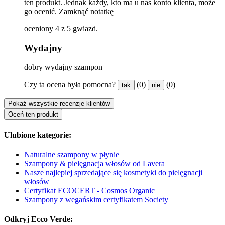
ten produkt. Jednak każdy, kto ma u nas konto klienta, może
go ocenić.
Zamknąć notatkę
oceniony 4 z 5 gwiazd.
Wydajny
dobry wydajny szampon
Czy ta ocena była pomocna?
(0)
(0)
tak
nie
Pokaż wszystkie recenzje klientów
Oceń ten produkt
Ulubione kategorie:
Naturalne szampony w płynie
Szampony & pielęgnacja włosów od Lavera
Nasze najlepiej sprzedające się kosmetyki do pielęgnacji
włosów
Certyfikat ECOCERT - Cosmos Organic
Szampony z wegańskim certyfikatem Society
Odkryj Ecco Verde: