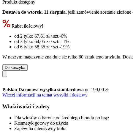
Produkt dostępny
Dostawa do wtorek, 11 sierpnia
, jeśli zamówienie zostanie złożone
Rabat ilościowy!
od 2 tylko
67,61 zł
/ szt.
-6%
od 3 tylko
64,05 zł
/ szt.
-11%
od 6 tylko
58,35 zł
/ szt.
-19%
W naszym magazynie znajduje się tylko 60 sztuk tego artykułu. Dosta
Do koszyka
Polska: Darmowa wysyłka standardowa
od 199,00 zł
Więcej informacji na temat wysyłki i dostawy
Właściwości i zalety
Dla włosów o barwie od średniego blondu po brąz
Kosmetyk gotowy do użycia
Zapewnia intensywny kolor