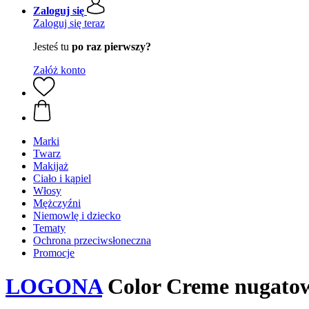
Zaloguj się
Zaloguj się teraz
Jesteś tu
po raz pierwszy?
Załóż konto
Marki
Twarz
Makijaż
Ciało i kąpiel
Włosy
Mężczyźni
Niemowlę i dziecko
Tematy
Ochrona przeciwsłoneczna
Promocje
LOGONA
Color Creme nugatow