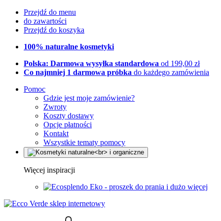
Przejdź do menu
do zawartości
Przejdź do koszyka
100% naturalne kosmetyki
Polska: Darmowa wysyłka standardowa
od 199,00 zł
Co najmniej 1 darmowa próbka
do każdego zamówienia
Pomoc
Gdzie jest moje zamówienie?
Zwroty
Koszty dostawy
Opcje płatności
Kontakt
Wszystkie tematy pomocy
Więcej inspiracji
Eko - proszek do prania i dużo więcej