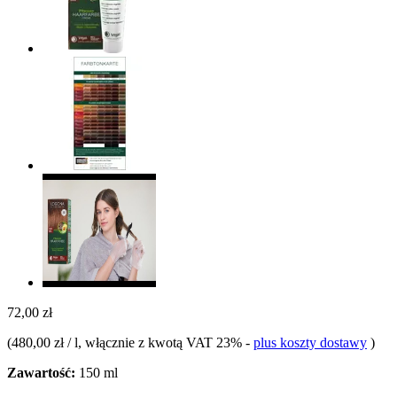
72,00 zł
(
480,00 zł / l
, włącznie z kwotą VAT 23%
-
plus koszty dostawy
)
Zawartość:
150 ml