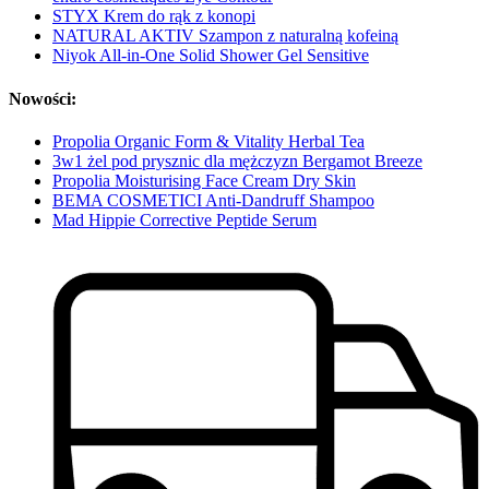
STYX Krem do rąk z konopi
NATURAL AKTIV Szampon z naturalną kofeiną
Niyok All-in-One Solid Shower Gel Sensitive
Nowości:
Propolia Organic Form & Vitality Herbal Tea
3w1 żel pod prysznic dla mężczyzn Bergamot Breeze
Propolia Moisturising Face Cream Dry Skin
BEMA COSMETICI Anti-Dandruff Shampoo
Mad Hippie Corrective Peptide Serum