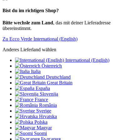
Bist du im richtigen Shop?
Bitte wechsle zum Land
, das mit deiner Lieferadresse
übereinstimmt.
Zu Ecco Verde International (English)
Anderes Lieferland wählen
International (English)
Österreich
Italia
Deutschland
Great Britain
España
Slovenija
France
România
Sverige
Hrvatska
Polska
Magyar
Suomi
България