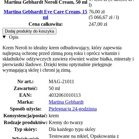
Martina Gebhardt Neroli Cream, 50 ml
l)
Martina Gebhardt Eye Care Cream, 15
76,00 zł
ml
(5 066,67 zł / l)
Cena całkowita:
247,00 zł
Dodaj produkty do koszyka
Opis
Krem Neroli to idealny krem ​​odbudowujący, który zapewnia
najlepszą ochronę przed zimną porą roku i oprócz witamin i
składników odżywczych zawiera również ważne białka, minerały i
pierwiastki śladowe. Dzięki temu optymalnie pielęgnuje
wymagającą skórę i chroni ją zimą.
Nr art.:
MAG-21011
Zawartość:
50 ml
EAN:
4032061010113
Marka:
Martina Gebhardt
Sposób użycia:
Pielęgnacja 24-godzinna
Konsystencja/postać:
krem
Rodzaje produktów:
Kremy do twarzy
Typ skóry:
Dla każdego typu skóry
Testowane na nikiel, Opakowania z
Właściwości: