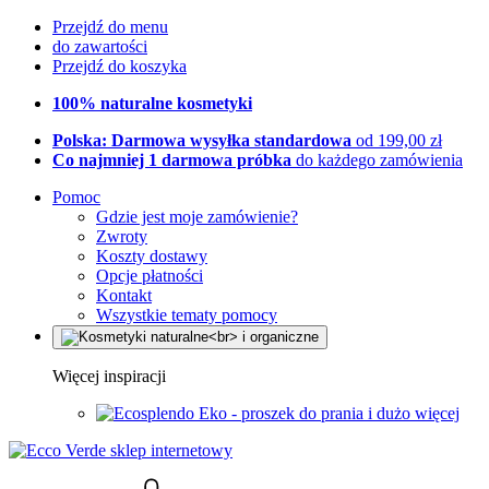
Przejdź do menu
do zawartości
Przejdź do koszyka
100% naturalne kosmetyki
Polska: Darmowa wysyłka standardowa
od 199,00 zł
Co najmniej 1 darmowa próbka
do każdego zamówienia
Pomoc
Gdzie jest moje zamówienie?
Zwroty
Koszty dostawy
Opcje płatności
Kontakt
Wszystkie tematy pomocy
Więcej inspiracji
Eko - proszek do prania i dużo więcej