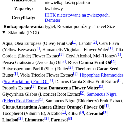
niewielką ilością plastiku
Zapachy:
kwiatowy
IHTK nietestowane na zwierzętach
,
Certyfikaty:
Demeter
Rodzaj opakowania:
tygiel, Rozmiar podróżny - Travel Size
Składniki (INCI)
[1]
[2]
Aqua, Olea Europaea (Olive) Fruit Oil
, Lanolin
, Cera Flava
[1]
[1]
(Yellow Beeswax)
, Hamamelis Virginiana Flower Water
, Tilia
[1]
[1]
Cordata (Linde) Flower Extract
, Cetyl Alcohol, Mel (Honey)
,
[2]
[2]
Persea Gratissima (Avocado) Oil
,
Rosa Canina Fruit Oil
,
[2]
Butyrospermum Parkii (Shea) Butter
, Theobroma Cacao Seed
[1]
[1]
Butter
, Viola Tricolor Flower Extract
,
Hippophae Rhamnoides
[1]
[1]
(Sea Buckthorn) Fruit Oil
, Daucus Carota Sativa Fruit Extract
,
[1]
[1]
Propolis Extract
,
Rosa Damascena Flower Water
,
[2]
Glycyrrhiza Glabra (Licorice) Root Extract
,
Sambucus Nigra
[1]
(Elder) Root Extract
, Sambucus Nigra (Elderberry) Fruit Extract,
[1]
Citrus Aurantium Amara (Bitter Orange) Flower Oil
,
[1]
[3]
[3]
Tocopherol (Vitamin E), Alcohol
,
Citral
,
Geraniol
,
[3]
[3]
[3]
Linalool
,
Limonene
,
Farnesol