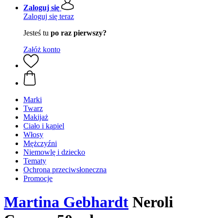
Zaloguj się
Zaloguj się teraz
Jesteś tu
po raz pierwszy?
Załóż konto
Marki
Twarz
Makijaż
Ciało i kąpiel
Włosy
Mężczyźni
Niemowlę i dziecko
Tematy
Ochrona przeciwsłoneczna
Promocje
Martina Gebhardt
Neroli