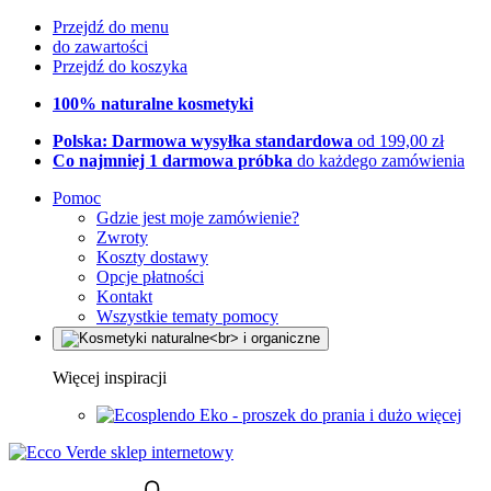
Przejdź do menu
do zawartości
Przejdź do koszyka
100% naturalne kosmetyki
Polska: Darmowa wysyłka standardowa
od 199,00 zł
Co najmniej 1 darmowa próbka
do każdego zamówienia
Pomoc
Gdzie jest moje zamówienie?
Zwroty
Koszty dostawy
Opcje płatności
Kontakt
Wszystkie tematy pomocy
Więcej inspiracji
Eko - proszek do prania i dużo więcej