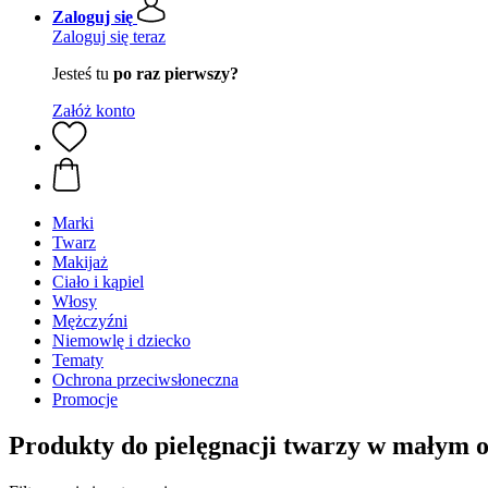
Zaloguj się
Zaloguj się teraz
Jesteś tu
po raz pierwszy?
Załóż konto
Marki
Twarz
Makijaż
Ciało i kąpiel
Włosy
Mężczyźni
Niemowlę i dziecko
Tematy
Ochrona przeciwsłoneczna
Promocje
Produkty do pielęgnacji twarzy w małym