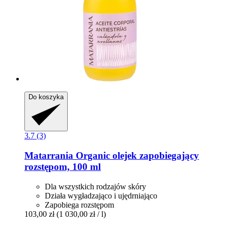
Do koszyka
3.7 (3)
Matarrania
Organic olejek zapobiegający
rozstępom, 100 ml
Dla wszystkich rodzajów skóry
Działa wygładzająco i ujędrniająco
Zapobiega rozstępom
103,00 zł
(1 030,00 zł / l)