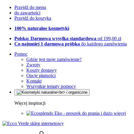
Przejdź do menu
do zawartości
Przejdź do koszyka
100% naturalne kosmetyki
Polska: Darmowa wysyłka standardowa
od 199,00 zł
Co najmniej 1 darmowa próbka
do każdego zamówienia
Pomoc
Gdzie jest moje zamówienie?
Zwroty
Koszty dostawy
Opcje płatności
Kontakt
Wszystkie tematy pomocy
Więcej inspiracji
Eko - proszek do prania i dużo więcej