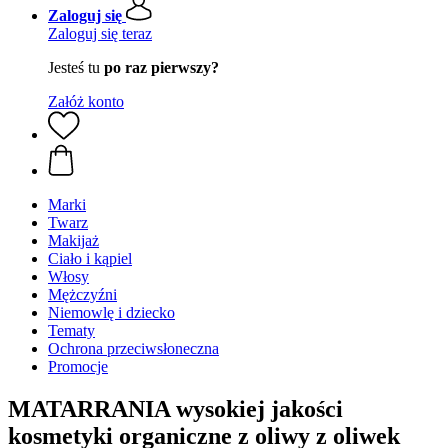
Zaloguj się
Zaloguj się teraz
Jesteś tu
po raz pierwszy?
Załóż konto
Marki
Twarz
Makijaż
Ciało i kąpiel
Włosy
Mężczyźni
Niemowlę i dziecko
Tematy
Ochrona przeciwsłoneczna
Promocje
MATARRANIA wysokiej jakości
kosmetyki organiczne z oliwy z oliwek