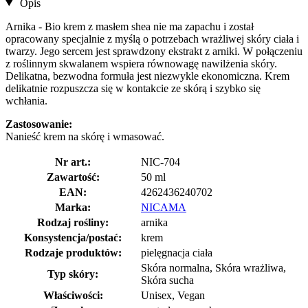
Opis
Arnika - Bio krem z masłem shea nie ma zapachu i został
opracowany specjalnie z myślą o potrzebach wrażliwej skóry ciała i
twarzy. Jego sercem jest sprawdzony ekstrakt z arniki. W połączeniu
z roślinnym skwalanem wspiera równowagę nawilżenia skóry.
Delikatna, bezwodna formuła jest niezwykle ekonomiczna. Krem
delikatnie rozpuszcza się w kontakcie ze skórą i szybko się
wchłania.
Zastosowanie:
Nanieść krem ​​na skórę i wmasować.
Nr art.:
NIC-704
Zawartość:
50 ml
EAN:
4262436240702
Marka:
NICAMA
Rodzaj rośliny:
arnika
Konsystencja/postać:
krem
Rodzaje produktów:
pielęgnacja ciała
Skóra normalna, Skóra wrażliwa,
Typ skóry:
Skóra sucha
Właściwości:
Unisex, Vegan