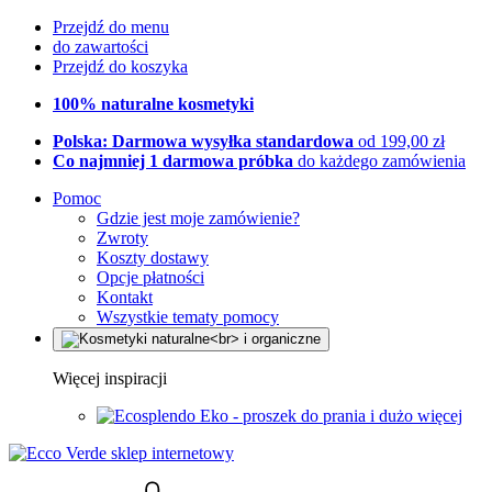
Przejdź do menu
do zawartości
Przejdź do koszyka
100% naturalne kosmetyki
Polska: Darmowa wysyłka standardowa
od 199,00 zł
Co najmniej 1 darmowa próbka
do każdego zamówienia
Pomoc
Gdzie jest moje zamówienie?
Zwroty
Koszty dostawy
Opcje płatności
Kontakt
Wszystkie tematy pomocy
Więcej inspiracji
Eko - proszek do prania i dużo więcej