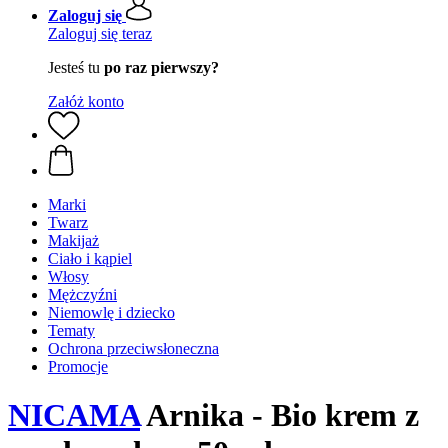
Zaloguj się
Zaloguj się teraz
Jesteś tu
po raz pierwszy?
Załóż konto
Marki
Twarz
Makijaż
Ciało i kąpiel
Włosy
Mężczyźni
Niemowlę i dziecko
Tematy
Ochrona przeciwsłoneczna
Promocje
NICAMA
Arnika - Bio krem z