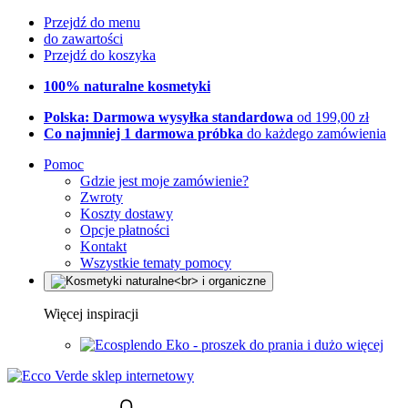
Przejdź do menu
do zawartości
Przejdź do koszyka
100% naturalne kosmetyki
Polska: Darmowa wysyłka standardowa
od 199,00 zł
Co najmniej 1 darmowa próbka
do każdego zamówienia
Pomoc
Gdzie jest moje zamówienie?
Zwroty
Koszty dostawy
Opcje płatności
Kontakt
Wszystkie tematy pomocy
Więcej inspiracji
Eko - proszek do prania i dużo więcej