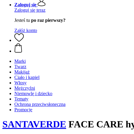
Zaloguj się
Zaloguj się teraz
Jesteś tu
po raz pierwszy?
Załóż konto
Marki
Twarz
Makijaż
Ciało i kąpiel
Włosy
Mężczyźni
Niemowlę i dziecko
Tematy
Ochrona przeciwsłoneczna
Promocje
SANTAVERDE
FACE CARE hydr