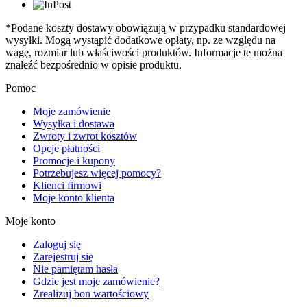
*Podane koszty dostawy obowiązują w przypadku standardowej
wysyłki. Mogą wystąpić dodatkowe opłaty, np. ze względu na
wagę, rozmiar lub właściwości produktów. Informacje te można
znaleźć bezpośrednio w opisie produktu.
Pomoc
Moje zamówienie
Wysyłka i dostawa
Zwroty i zwrot kosztów
Opcje płatności
Promocje i kupony
Potrzebujesz więcej pomocy?
Klienci firmowi
Moje konto klienta
Moje konto
Zaloguj się
Zarejestruj się
Nie pamiętam hasła
Gdzie jest moje zamówienie?
Zrealizuj bon wartościowy