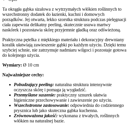
Ta okrągła gąbka sizalowa z wytrzymałych włókien roślinnych to
wszechstronny dodatek do łazienki, kuchni i domowych
porządków. Jej otwarta, lekko szorstka struktura podczas pielęgnacji
ciała zapewnia delikatny peeling, skutecznie usuwa martwy
naskórek i pozostawia skórę przyjemnie gładką oraz odświeżoną.
Praktyczna pętelka z miękkiego materiału i dekoracyjny drewniany
koralik ułatwiają zawieszenie gąbki po każdym użyciu. Dzięki temu
szybciej schnie, nie zatrzymuje nadmiaru wilgoci i pozostaje gotowa
do kolejnego użycia.
Wymiary:
Ø 10 cm
Najważniejsze cechy:
Pobudzający peeling:
naturalna struktura intensywnie
oczyszcza skórę i pomaga ją wygładzić.
Przemyślane suszenie:
praktyczny sznurek ułatwia
higieniczne przechowywanie i zawieszenie po użyciu.
Wszechstronne zastosowanie:
odpowiednia do codziennego
prysznica lub jako skuteczna gąbka kuchenna.
Zrównoważona jakość:
wykonana z trwałych, roślinnych
włókien na naturalnej bazie.