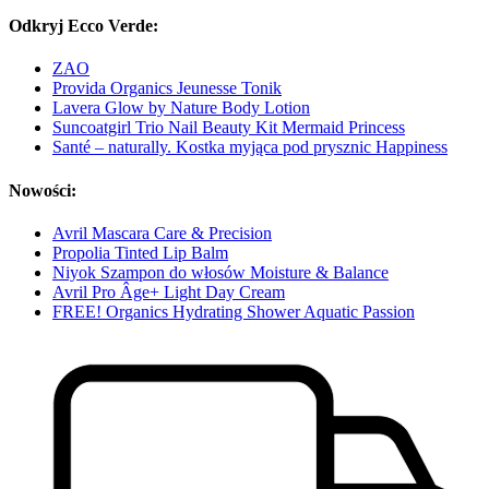
Odkryj Ecco Verde:
ZAO
Provida Organics Jeunesse Tonik
Lavera Glow by Nature Body Lotion
Suncoatgirl Trio Nail Beauty Kit Mermaid Princess
Santé – naturally. Kostka myjąca pod prysznic Happiness
Nowości:
Avril Mascara Care & Precision
Propolia Tinted Lip Balm
Niyok Szampon do włosów Moisture & Balance
Avril Pro Âge+ Light Day Cream
FREE! Organics Hydrating Shower Aquatic Passion