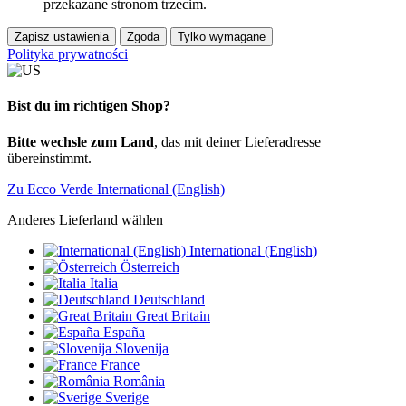
przekazane stronom trzecim.
Zapisz ustawienia
Zgoda
Tylko wymagane
Polityka prywatności
Bist du im richtigen Shop?
Bitte wechsle zum Land
, das mit deiner Lieferadresse
übereinstimmt.
Zu Ecco Verde International (English)
Anderes Lieferland wählen
International (English)
Österreich
Italia
Deutschland
Great Britain
España
Slovenija
France
România
Sverige