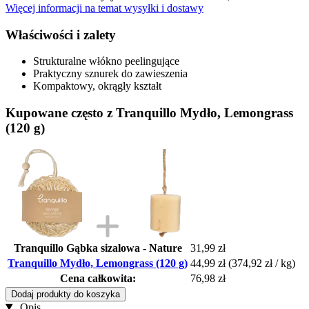
Więcej informacji na temat wysyłki i dostawy
Właściwości i zalety
Strukturalne włókno peelingujące
Praktyczny sznurek do zawieszenia
Kompaktowy, okrągły kształt
Kupowane często z Tranquillo Mydło, Lemongrass
(120 g)
Tranquillo Gąbka sizalowa - Nature
31,99 zł
Tranquillo Mydło, Lemongrass (120 g)
44,99 zł
(374,92 zł / kg)
Cena całkowita:
76,98 zł
Dodaj produkty do koszyka
Opis