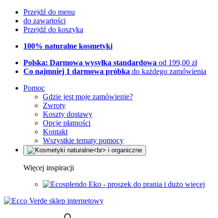
Przejdź do menu
do zawartości
Przejdź do koszyka
100% naturalne kosmetyki
Polska: Darmowa wysyłka standardowa
od 199,00 zł
Co najmniej 1 darmowa próbka
do każdego zamówienia
Pomoc
Gdzie jest moje zamówienie?
Zwroty
Koszty dostawy
Opcje płatności
Kontakt
Wszystkie tematy pomocy
Więcej inspiracji
Eko - proszek do prania i dużo więcej