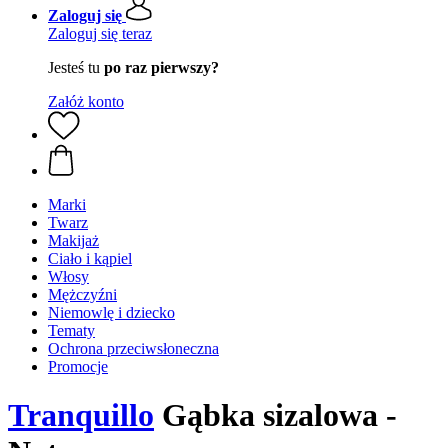
Zaloguj się
Zaloguj się teraz
Jesteś tu
po raz pierwszy?
Załóż konto
Marki
Twarz
Makijaż
Ciało i kąpiel
Włosy
Mężczyźni
Niemowlę i dziecko
Tematy
Ochrona przeciwsłoneczna
Promocje
Tranquillo
Gąbka sizalowa -