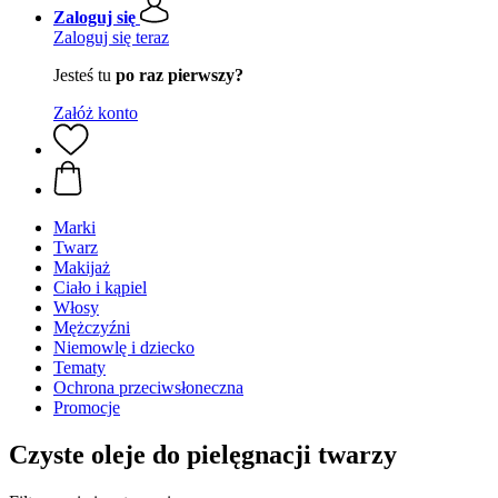
Zaloguj się
Zaloguj się teraz
Jesteś tu
po raz pierwszy?
Załóż konto
Marki
Twarz
Makijaż
Ciało i kąpiel
Włosy
Mężczyźni
Niemowlę i dziecko
Tematy
Ochrona przeciwsłoneczna
Promocje
Czyste oleje do pielęgnacji twarzy