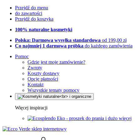
Przejdź do menu
do zawartości
Przejdź do koszyka
100% naturalne kosmetyki
Polska: Darmowa wysyłka standardowa
od 199,00 zł
Co najmniej 1 darmowa próbka
do każdego zamówienia
Pomoc
Gdzie jest moje zamówienie?
Zwroty
Koszty dostawy
Opcje płatności
Kontakt
Wszystkie tematy pomocy
Więcej inspiracji
Eko - proszek do prania i dużo więcej