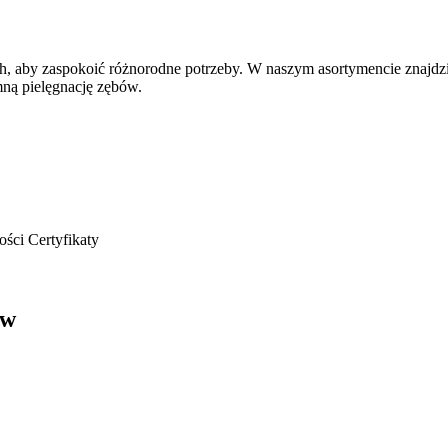
ch, aby zaspokoić różnorodne potrzeby. W naszym asortymencie znajdz
ną pielęgnację zębów.
ości
Certyfikaty
ów