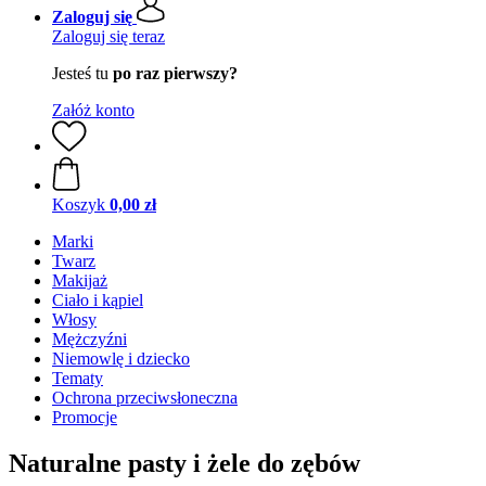
Zaloguj się
Zaloguj się teraz
Jesteś tu
po raz pierwszy?
Załóż konto
Koszyk
0,00 zł
Marki
Twarz
Makijaż
Ciało i kąpiel
Włosy
Mężczyźni
Niemowlę i dziecko
Tematy
Ochrona przeciwsłoneczna
Promocje
Naturalne pasty i żele do zębów