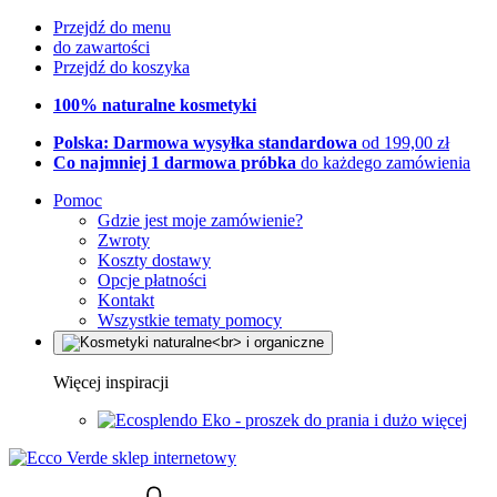
Przejdź do menu
do zawartości
Przejdź do koszyka
100% naturalne kosmetyki
Polska: Darmowa wysyłka standardowa
od 199,00 zł
Co najmniej 1 darmowa próbka
do każdego zamówienia
Pomoc
Gdzie jest moje zamówienie?
Zwroty
Koszty dostawy
Opcje płatności
Kontakt
Wszystkie tematy pomocy
Więcej inspiracji
Eko - proszek do prania i dużo więcej