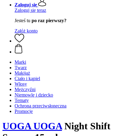
Zaloguj się
Zaloguj się teraz
Jesteś tu
po raz pierwszy?
Załóż konto
Marki
Twarz
Makijaż
Ciało i kąpiel
Włosy
Mężczyźni
Niemowlę i dziecko
Tematy
Ochrona przeciwsłoneczna
Promocje
UOGA UOGA
Night Shift