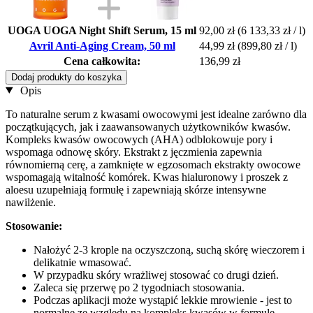
UOGA UOGA Night Shift Serum, 15 ml
92,00 zł
(6 133,33 zł / l)
Avril Anti-Aging Cream, 50 ml
44,99 zł
(899,80 zł / l)
Cena całkowita:
136,99 zł
Dodaj produkty do koszyka
Opis
To naturalne serum z kwasami owocowymi jest idealne zarówno dla
początkujących, jak i zaawansowanych użytkowników kwasów.
Kompleks kwasów owocowych (AHA) odblokowuje pory i
wspomaga odnowę skóry. Ekstrakt z jęczmienia zapewnia
równomierną cerę, a zamknięte w egzosomach ekstrakty owocowe
wspomagają witalność komórek. Kwas hialuronowy i proszek z
aloesu uzupełniają formułę i zapewniają skórze intensywne
nawilżenie.
Stosowanie:
Nałożyć 2-3 krople na oczyszczoną, suchą skórę wieczorem i
delikatnie wmasować.
W przypadku skóry wrażliwej stosować co drugi dzień.
Zaleca się przerwę po 2 tygodniach stosowania.
Podczas aplikacji może wystąpić lekkie mrowienie - jest to
normalne ze względu na kompleks kwasów w formule.