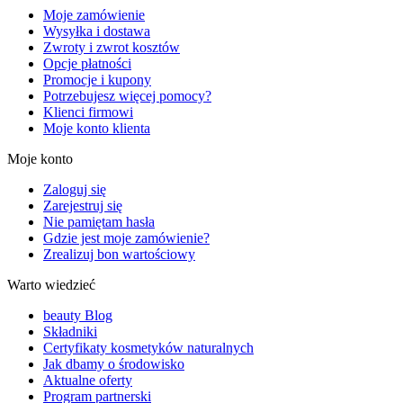
Moje zamówienie
Wysyłka i dostawa
Zwroty i zwrot kosztów
Opcje płatności
Promocje i kupony
Potrzebujesz więcej pomocy?
Klienci firmowi
Moje konto klienta
Moje konto
Zaloguj się
Zarejestruj się
Nie pamiętam hasła
Gdzie jest moje zamówienie?
Zrealizuj bon wartościowy
Warto wiedzieć
beauty Blog
Składniki
Certyfikaty kosmetyków naturalnych
Jak dbamy o środowisko
Aktualne oferty
Program partnerski