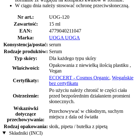
W ciągu dnia należy stosować ochronę przeciwsłoneczną.
Nr art.:
UOG-120
Zawartość:
15 ml
EAN:
4779040211047
Marka:
UOGA UOGA
Konsystencja/postać:
serum
Rodzaje produktów:
Serum
Typ skóry:
Dla każdego typu skóry
Opakowania z niewielką ilością plastiku ,
Właściwości:
Vegan
ECOCERT - Cosmos Organic
,
Wegańskie
Certyfikaty:
bez certyfikatu
Po użyciu należy chronić te części ciała
Ostrzeżenie:
przed bezpośrednim działaniem promieni
słonecznych.
Wskazówki
Przechowywać w chłodnym, suchym
dotyczące
miejscu z dala od światła
przechowywania:
Rodzaj opakowania:
słoik, pipeta / butelka z pipetą
Składniki (INCI)