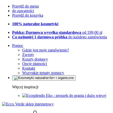
Przejdź do menu
do zawartości
Przejdź do koszyka
100% naturalne kosmetyki
Polska: Darmowa wysyłka standardowa
od 199,00 zł
Co najmniej 1 darmowa próbka
do każdego zamówienia
Pomoc
Gdzie jest moje zamówienie?
Zwroty
Koszty dostawy
Opcje płatności
Kontakt
Wszystkie tematy pomocy
Więcej inspiracji
Eko - proszek do prania i dużo więcej