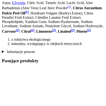
Aqua,
Glycerin
, Citric Acid, Tartaric Acid, Lactic Acid, Aloe
[1]
Barbadensis (Aloe Vera) Leaf Juice Powder
,
Citrus Aurantium
[1]
Dulcis Peel Oil
, Hordeum Vulgare (Barley) Extract, Citrus
Paradisi Fruit Extract, Citrullus Lanatus Fruit Extract,
Phospholipids, Xanthan Gum, Sodium Hyaluronate, Sodium
Levulinate, Sodium Anisate, Pentylene Glycol, Sodium Hydroxyde,
[2]
[2]
[2]
[2]
[2]
Carvone
,
Citral
,
Limonene
,
Linalool
,
Pinene
z rolnictwa ekologicznego
naturalny, występujący w olejkach eterycznych
Informacje prawne
Pasujące produkty