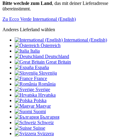
Bitte wechsle zum Land
, das mit deiner Lieferadresse
übereinstimmt.
Zu Ecco Verde International (English)
Anderes Lieferland wählen
International (English)
Österreich
Italia
Deutschland
Great Britain
España
Slovenija
France
România
Sverige
Hrvatska
Polska
Magyar
Suomi
България
Schweiz
Suisse
Svizzera