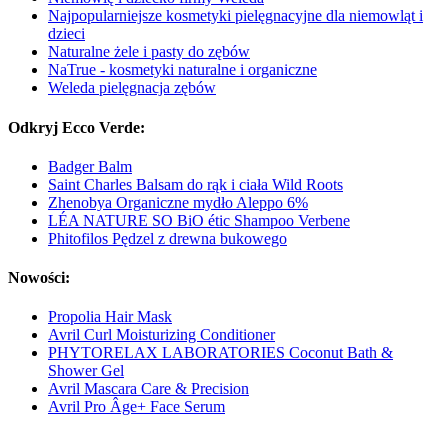
Najpopularniejsze kosmetyki pielęgnacyjne dla niemowląt i
dzieci
Naturalne żele i pasty do zębów
NaTrue - kosmetyki naturalne i organiczne
Weleda pielęgnacja zębów
Odkryj Ecco Verde:
Badger Balm
Saint Charles Balsam do rąk i ciała Wild Roots
Zhenobya Organiczne mydło Aleppo 6%
LÉA NATURE SO BiO étic Shampoo Verbene
Phitofilos Pędzel z drewna bukowego
Nowości:
Propolia Hair Mask
Avril Curl Moisturizing Conditioner
PHYTORELAX LABORATORIES Coconut Bath &
Shower Gel
Avril Mascara Care & Precision
Avril Pro Âge+ Face Serum