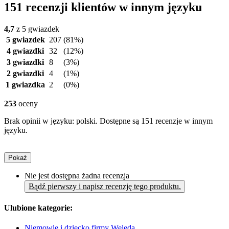
151 recenzji klientów w innym języku
4,7
z 5 gwiazdek
5 gwiazdek
207
(81%)
4 gwiazdki
32
(12%)
3 gwiazdki
8
(3%)
2 gwiazdki
4
(1%)
1 gwiazdka
2
(0%)
253
oceny
Brak opinii w języku: polski. Dostępne są 151 recenzje w innym
języku.
Pokaż
Nie jest dostępna żadna recenzja
Bądź pierwszy i napisz recenzję tego produktu.
Ulubione kategorie:
Niemowlę i dziecko firmy Weleda