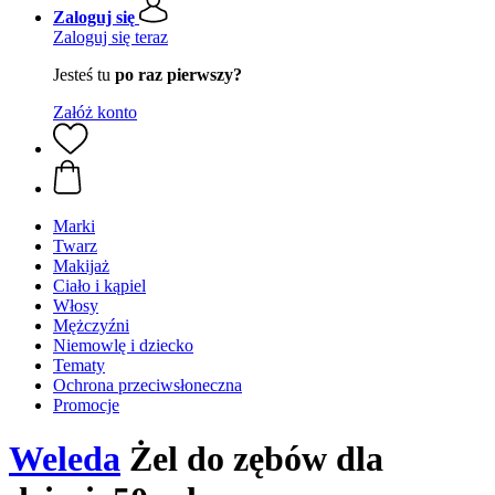
Zaloguj się
Zaloguj się teraz
Jesteś tu
po raz pierwszy?
Załóż konto
Marki
Twarz
Makijaż
Ciało i kąpiel
Włosy
Mężczyźni
Niemowlę i dziecko
Tematy
Ochrona przeciwsłoneczna
Promocje
Weleda
Żel do zębów dla