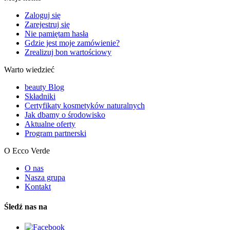
Zaloguj się
Zarejestruj się
Nie pamiętam hasła
Gdzie jest moje zamówienie?
Zrealizuj bon wartościowy
Warto wiedzieć
beauty Blog
Składniki
Certyfikaty kosmetyków naturalnych
Jak dbamy o środowisko
Aktualne oferty
Program partnerski
O Ecco Verde
O nas
Nasza grupa
Kontakt
Śledź nas na