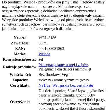
Do produkcji Weleda - produktów dla jamy ustnej i zębów zostały
użyte wyłącznie naturalne surowce. Mineralne cząsteczki
oczyszczające zapewniają dokładne i delikatne czyszczenie i
naturalne oleje eteryczne dostarczają świeży , długotrwały zapach.
Wszystkie produkty Weleda są wolne od pieniących się tensydów,
syntetycznych zapachów, barwników i substancji konserwujących,
jak i cukru i produktów zastępczych dla cukru.
Nr art.:
WEL-8186
Zawartość:
50 ml
EAN:
4001638081863
Marka:
Weleda
Konsystencja/postać:
żel
Pielęgnacja jamy ustnej i zębów
,
Rodzaje produktów:
Pielęgnacja dla dzieci i niemowląt
Właściwości:
Bez fluorków, Vegan
Zapachy:
ziołowy / aromatyczny, miętowy
Certyfikaty:
NaTrue
,
Wegańskie bez certyfikatu
Dla dzieci poniżej 6 lat: Używaj tylko ilości
pasty wielkości ziarnka grochu. Aby
uniknąć połknięcia nadmiernej ilości pasty,
Ostrzeżenie:
nadzoruj szczotkowanie. W przypadku
połknięcia większej ilości fluoru skonsultuj