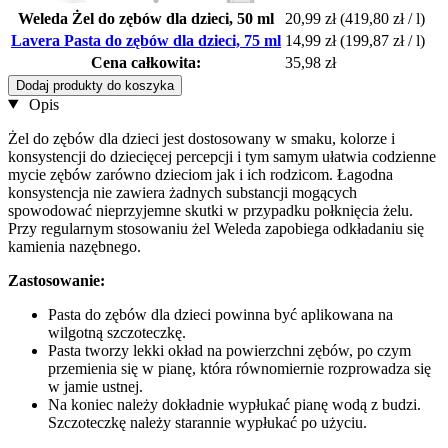
Weleda Żel do zębów dla dzieci, 50 ml
20,99 zł
(419,80 zł / l)
Lavera Pasta do zębów dla dzieci, 75 ml
14,99 zł
(199,87 zł / l)
Cena całkowita:
35,98 zł
Dodaj produkty do koszyka
Opis
Żel do zębów dla dzieci jest dostosowany w smaku, kolorze i
konsystencji do dziecięcej percepcji i tym samym ułatwia codzienne
mycie zębów zarówno dzieciom jak i ich rodzicom. Łagodna
konsystencja nie zawiera żadnych substancji mogących
spowodować nieprzyjemne skutki w przypadku połknięcia żelu.
Przy regularnym stosowaniu żel Weleda zapobiega odkładaniu się
kamienia nazębnego.
Zastosowanie:
Pasta do zębów dla dzieci powinna być aplikowana na
wilgotną szczoteczkę.
Pasta tworzy lekki okład na powierzchni zębów, po czym
przemienia się w pianę, która równomiernie rozprowadza się
w jamie ustnej.
Na koniec należy dokładnie wypłukać pianę wodą z budzi.
Szczoteczkę należy starannie wypłukać po użyciu.