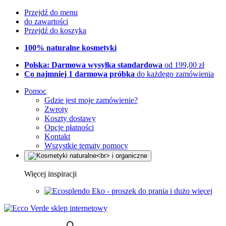
Przejdź do menu
do zawartości
Przejdź do koszyka
100% naturalne kosmetyki
Polska: Darmowa wysyłka standardowa
od 199,00 zł
Co najmniej 1 darmowa próbka
do każdego zamówienia
Pomoc
Gdzie jest moje zamówienie?
Zwroty
Koszty dostawy
Opcje płatności
Kontakt
Wszystkie tematy pomocy
Więcej inspiracji
Eko - proszek do prania i dużo więcej