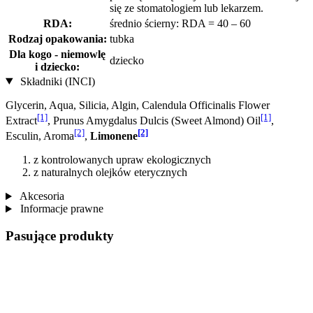
się ze stomatologiem lub lekarzem.
RDA:
średnio ścierny: RDA = 40 – 60
Rodzaj opakowania:
tubka
Dla kogo - niemowlę
dziecko
i dziecko:
Składniki (INCI)
Glycerin, Aqua, Silicia, Algin, Calendula Officinalis Flower
[1]
[1]
Extract
, Prunus Amygdalus Dulcis (Sweet Almond) Oil
,
[2]
[2]
Esculin, Aroma
,
Limonene
z kontrolowanych upraw ekologicznych
z naturalnych olejków eterycznych
Akcesoria
Informacje prawne
Pasujące produkty