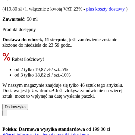
(
419,80 zł / l
, włącznie z kwotą VAT 23%
-
plus koszty dostawy
)
Zawartość:
50 ml
Produkt dostępny
Dostawa do wtorek, 11 sierpnia
, jeśli zamówienie zostanie
złożone do
niedziela do 23:59 godz.
.
Rabat ilościowy!
od 2 tylko
19,87 zł
/ szt.
-5%
od 3 tylko
18,82 zł
/ szt.
-10%
W naszym magazynie znajduje się tylko 46 sztuk tego artykułu.
Dostawa jest już w drodze! Jeśli złożysz zamówienie na więcej
sztuk, może to wpłynąć na datę wysłania paczki.
Do koszyka
Polska: Darmowa wysyłka standardowa
od 199,00 zł
Więcej informacji na temat wysyłki i dostawy