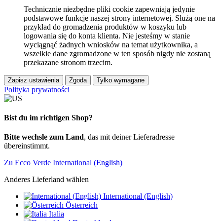
Technicznie niezbędne pliki cookie zapewniają jedynie
podstawowe funkcje naszej strony internetowej. Służą one na
przykład do gromadzenia produktów w koszyku lub
logowania się do konta klienta. Nie jesteśmy w stanie
wyciągnąć żadnych wniosków na temat użytkownika, a
wszelkie dane zgromadzone w ten sposób nigdy nie zostaną
przekazane stronom trzecim.
Zapisz ustawienia
Zgoda
Tylko wymagane
Polityka prywatności
Bist du im richtigen Shop?
Bitte wechsle zum Land
, das mit deiner Lieferadresse
übereinstimmt.
Zu Ecco Verde International (English)
Anderes Lieferland wählen
International (English)
Österreich
Italia