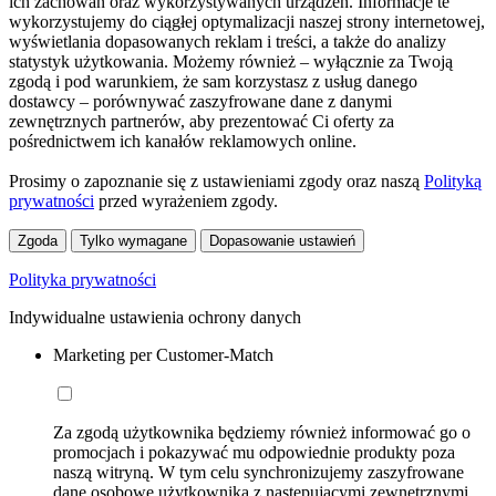
ich zachowań oraz wykorzystywanych urządzeń. Informacje te
wykorzystujemy do ciągłej optymalizacji naszej strony internetowej,
wyświetlania dopasowanych reklam i treści, a także do analizy
statystyk użytkowania. Możemy również – wyłącznie za Twoją
zgodą i pod warunkiem, że sam korzystasz z usług danego
dostawcy – porównywać zaszyfrowane dane z danymi
zewnętrznych partnerów, aby prezentować Ci oferty za
pośrednictwem ich kanałów reklamowych online.
Prosimy o zapoznanie się z ustawieniami zgody oraz naszą
Polityką
prywatności
przed wyrażeniem zgody.
Zgoda
Tylko wymagane
Dopasowanie ustawień
Polityka prywatności
Indywidualne ustawienia ochrony danych
Marketing per Customer-Match
Za zgodą użytkownika będziemy również informować go o
promocjach i pokazywać mu odpowiednie produkty poza
naszą witryną. W tym celu synchronizujemy zaszyfrowane
dane osobowe użytkownika z następującymi zewnętrznymi