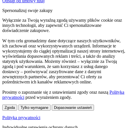
Odstąp od umowy tutaj
Spersonalizuj swoje zakupy
Wyłącznie za Twoją wyraźną zgodą używamy plików cookie oraz
innych technologii, aby zapewnić Ci spersonalizowane
doświadczenie zakupowe.
W tym celu gromadzimy dane dotyczące naszych użytkowników,
ich zachowań oraz wykorzystywanych urządzeń. Informacje te
wykorzystujemy do ciągłej optymalizacji naszej strony internetowej,
wyświetlania dopasowanych reklam i treści, a także do analizy
statystyk użytkowania. Możemy również – wyłącznie za Twoją
zgodą i pod warunkiem, że sam korzystasz z usług danego
dostawcy – porównywać zaszyfrowane dane z danymi
zewnętrznych partnerów, aby prezentować Ci oferty za
pośrednictwem ich kanałów reklamowych online.
Prosimy o zapoznanie się z ustawieniami zgody oraz naszą
Polityką
prywatności
przed wyrażeniem zgody.
Zgoda
Tylko wymagane
Dopasowanie ustawień
Polityka prywatności
Indywidualne ustawienia ochrony danych