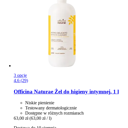
3 opcje
4.6 (29)
Officina Naturae
Żel do higieny intymnej, 1 l
Niskie pienienie
Testowany dermatologicznie
Dostępne w różnych rozmiarach
63,00 zł
(63,00 zł / l)
Dostawa do 10 sierpnia