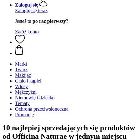
Zaloguj się
Zaloguj się teraz
Jesteś tu
po raz pierwszy?
Załóż konto
Marki
Twarz
Makijaż
Ciało i kąpiel
Włosy
Mężczyźni
Niemowlę i dziecko
Tematy
Ochrona przeciwsłoneczna
Promocje
10 najlepiej sprzedających się produktów
od Officina Naturae w jednym miejscu