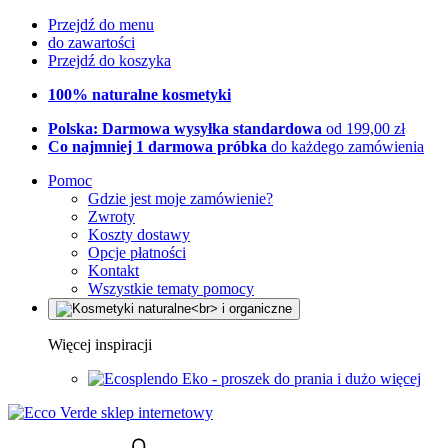
Przejdź do menu
do zawartości
Przejdź do koszyka
100% naturalne kosmetyki
Polska: Darmowa wysyłka standardowa
od 199,00 zł
Co najmniej 1 darmowa próbka
do każdego zamówienia
Pomoc
Gdzie jest moje zamówienie?
Zwroty
Koszty dostawy
Opcje płatności
Kontakt
Wszystkie tematy pomocy
Więcej inspiracji
Eko - proszek do prania i dużo więcej