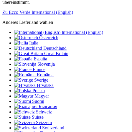
übereinstimmt.
Zu Ecco Verde International (English)
Anderes Lieferland wählen
International (English)
Österreich
Italia
Deutschland
Great Britain
España
Slovenija
France
România
Sverige
Hrvatska
Polska
Magyar
Suomi
България
Schweiz
Suisse
Svizzera
Switzerland