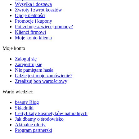
Wysyłka i dostawa
Zwroty i zwrot kosztów
Opcje płatności
Promocje i kupony
Potrzebujesz więcej pomocy?
Klienci firmowi
Moje konto klienta
Moje konto
Zaloguj się
Zarejestruj się
Nie pamiętam hasła
Gdzie jest moje zamówienie?
Zrealizuj bon wartościowy
Warto wiedzieć
beauty Blog
Składniki
Certyfikaty kosmetyków naturalnych
Jak dbamy o środowisko
Aktualne oferty
Program partnerski