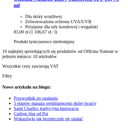
ml
Dla skóry wrażliwej
Zrównoważona ochrona UVA/UVB
Przyjazny dla rafy koralowej i wegański
83,00 zł
(1 106,67 zł / l)
Produkt tymczasowo niedostępny
10 najlepiej sprzedających się produktów od Officina Naturae w
jednym miejscu: 10 artykułów
Wszystkie ceny zawierają VAT
Filtry
Nowe artykułu na blogu:
Przewodnik po opalaniu
5 etapów masażu ujędrniającego skórę twarzy
Saint Charles: tradycyjna innowacja
Carbon Star od Pai
Wskazówki jak bezpiecznie się opalać