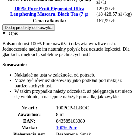
zł / l)
100% Pure Fruit Pigmented Ultra
129,00 zł
Lengthening Mascara, Black Tea (7 g)
(18 428,57 zł / kg)
Cena całkowita:
167,99 zł
Dodaj produkty do koszyka
Opis
Balsam do ust 100% Pure nawilża i odżywia wrażliwe usta.
Jednocześnie nadaje im naturalny połysk bez uczucia lepkości. Dla
gładkich, miękkich, subtelnie pachnących ust!
Stosowanie:
Nakładać na usta w zależności od potrzeb.
Może być również stosowany jako podkład pod makijaż
bardzo suchych ust.
W takim przypadku należy odczekać, aż pielęgnacja ust nieco
się wchłonie, a następnie nałożyć pomadkę jak zwykle.
Nr art.:
100PCP-1LBOC
Zawartość:
8 ml
EAN:
843585103380
Marka:
100% Pure
Pielęgnacja ust:
Bezbarwne, Smak