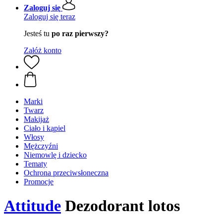
Zaloguj się
Zaloguj się teraz
Jesteś tu
po raz pierwszy?
Załóż konto
Marki
Twarz
Makijaż
Ciało i kąpiel
Włosy
Mężczyźni
Niemowlę i dziecko
Tematy
Ochrona przeciwsłoneczna
Promocje
Attitude
Dezodorant lotos