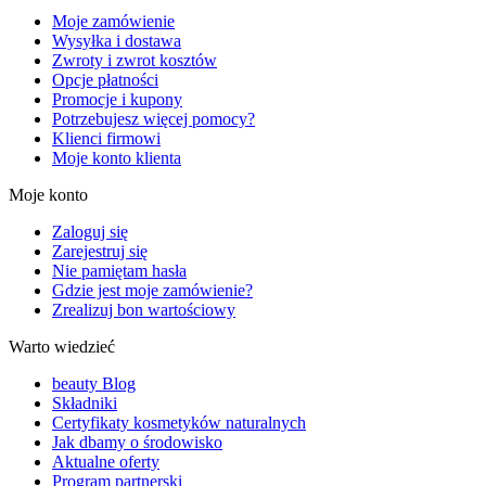
Moje zamówienie
Wysyłka i dostawa
Zwroty i zwrot kosztów
Opcje płatności
Promocje i kupony
Potrzebujesz więcej pomocy?
Klienci firmowi
Moje konto klienta
Moje konto
Zaloguj się
Zarejestruj się
Nie pamiętam hasła
Gdzie jest moje zamówienie?
Zrealizuj bon wartościowy
Warto wiedzieć
beauty Blog
Składniki
Certyfikaty kosmetyków naturalnych
Jak dbamy o środowisko
Aktualne oferty
Program partnerski