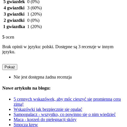
5 gwiazdek
0
(0%)
4 gwiazdki
3
(60%)
3 gwiazdki
1
(20%)
2 gwiazdki
0
(0%)
1 gwiazdka
1
(20%)
5
ocen
Brak opinii w języku: polski. Dostępne są 3 recenzje w innym
języku.
Pokaż
Nie jest dostępna żadna recenzja
Nowe artykułu na blogu:
5 cennych wskazówek, aby móc cieszyć się promienną cerą
zimą!
Wskazówki jak bezpiecznie się opalać
Samoopalacz - wszystko, co powinno się o nim wiedzieć
Maca - korzeń do pielęgnacji skóry
Smocza krew