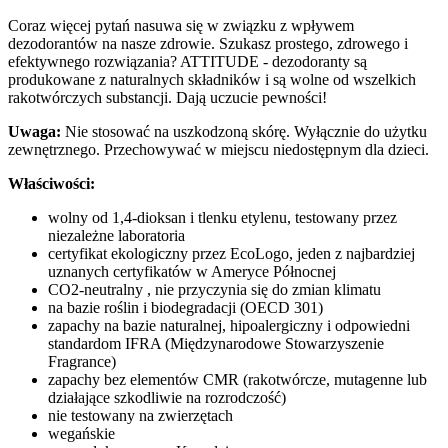
Coraz więcej pytań nasuwa się w związku z wpływem
dezodorantów na nasze zdrowie. Szukasz prostego, zdrowego i
efektywnego rozwiązania? ATTITUDE - dezodoranty są
produkowane z naturalnych składników i są wolne od wszelkich
rakotwórczych substancji. Dają uczucie pewności!
Uwaga:
Nie stosować na uszkodzoną skórę. Wyłącznie do użytku
zewnętrznego. Przechowywać w miejscu niedostępnym dla dzieci.
Właściwości:
wolny od 1,4-dioksan i tlenku etylenu, testowany przez
niezależne laboratoria
certyfikat ekologiczny przez EcoLogo, jeden z najbardziej
uznanych certyfikatów w Ameryce Północnej
CO2-neutralny , nie przyczynia się do zmian klimatu
na bazie roślin i biodegradacji (OECD 301)
zapachy na bazie naturalnej, hipoalergiczny i odpowiedni
standardom IFRA (Międzynarodowe Stowarzyszenie
Fragrance)
zapachy bez elementów CMR (rakotwórcze, mutagenne lub
działające szkodliwie na rozrodczość)
nie testowany na zwierzętach
wegańskie