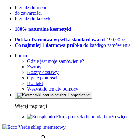
Przejdź do menu
do zawartości
Przejdź do koszyka
100% naturalne kosmetyki
Polska: Darmowa wysyłka standardowa
od 199,00 zł
Co najmniej 1 darmowa próbka
do każdego zamówienia
Pomoc
Gdzie jest moje zamówienie?
Zwroty
Koszty dostawy
Opcje płatności
Kontakt
Wszystkie tematy pomocy
Więcej inspiracji
Eko - proszek do prania i dużo więcej