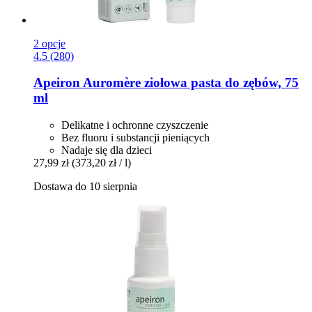
2 opcje
4.5 (280)
Apeiron
Auromère ziołowa pasta do zębów, 75
ml
Delikatne i ochronne czyszczenie
Bez fluoru i substancji pieniących
Nadaje się dla dzieci
27,99 zł
(373,20 zł / l)
Dostawa do 10 sierpnia