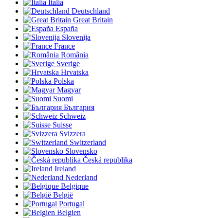
Italia
Deutschland
Great Britain
España
Slovenija
France
România
Sverige
Hrvatska
Polska
Magyar
Suomi
България
Schweiz
Suisse
Svizzera
Switzerland
Slovensko
Česká republika
Ireland
Nederland
Belgique
België
Portugal
Belgien