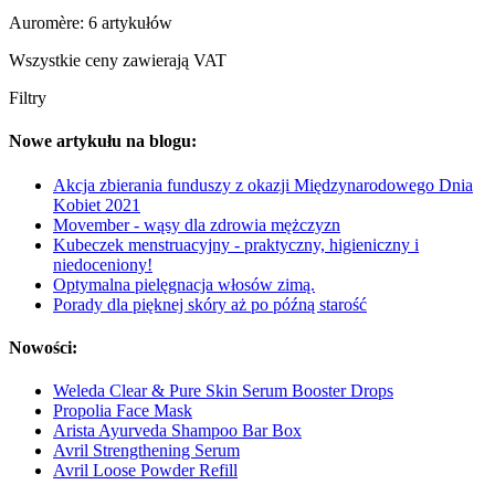
Auromère: 6 artykułów
Wszystkie ceny zawierają VAT
Filtry
Nowe artykułu na blogu:
Akcja zbierania funduszy z okazji Międzynarodowego Dnia
Kobiet 2021
Movember - wąsy dla zdrowia mężczyzn
Kubeczek menstruacyjny - praktyczny, higieniczny i
niedoceniony!
Optymalna pielęgnacja włosów zimą.
Porady dla pięknej skóry aż po późną starość
Nowości:
Weleda Clear & Pure Skin Serum Booster Drops
Propolia Face Mask
Arista Ayurveda Shampoo Bar Box
Avril Strengthening Serum
Avril Loose Powder Refill