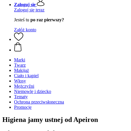
Zaloguj się
Zaloguj się teraz
Jesteś tu
po raz pierwszy?
Załóż konto
Marki
Twarz
Makijaż
Ciało i kąpiel
Włosy
Mężczyźni
Niemowlę i dziecko
Tematy
Ochrona przeciwsłoneczna
Promocje
Higiena jamy ustnej od Apeiron