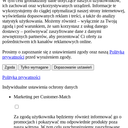
W tym celu gromadzimy dane dotyczące naszych użytkowników,
ich zachowań oraz wykorzystywanych urządzeń. Informacje te
wykorzystujemy do ciągłej optymalizacji naszej strony internetowej,
wyświetlania dopasowanych reklam i treści, a także do analizy
statystyk użytkowania. Możemy również – wyłącznie za Twoją
zgodą i pod warunkiem, że sam korzystasz z usług danego
dostawcy – porównywać zaszyfrowane dane z danymi
zewnętrznych partnerów, aby prezentować Ci oferty za
pośrednictwem ich kanałów reklamowych online.
Prosimy o zapoznanie się z ustawieniami zgody oraz naszą
Polityką
prywatności
przed wyrażeniem zgody.
Zgoda
Tylko wymagane
Dopasowanie ustawień
Polityka prywatności
Indywidualne ustawienia ochrony danych
Marketing per Customer-Match
Za zgodą użytkownika będziemy również informować go o
promocjach i pokazywać mu odpowiednie produkty poza
naszą witryną. W tym celu synchronizujemy zaszyfrowane