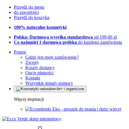
Przejdź do menu
do zawartości
Przejdź do koszyka
100% naturalne kosmetyki
Polska: Darmowa wysyłka standardowa
od 199,00 zł
Co najmniej 1 darmowa próbka
do każdego zamówienia
Pomoc
Gdzie jest moje zamówienie?
Zwroty
Koszty dostawy
Opcje płatności
Kontakt
Wszystkie tematy pomocy
Więcej inspiracji
Eko - proszek do prania i dużo więcej