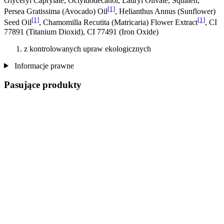
Glyceryl Caprylate, Octyldodecanol, Lauryl Olivate, Squalen,
[1]
Persea Gratissima (Avocado) Oil
, Helianthus Annus (Sunflower)
[1]
[1]
Seed Oil
, Chamomilla Recutita (Matricaria) Flower Extract
, CI
77891 (Titanium Dioxid), CI 77491 (Iron Oxide)
z kontrolowanych upraw ekologicznych
Informacje prawne
Pasujące produkty