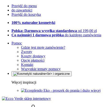
Przejdź do menu
do zawartości
Przejdź do koszyka
100% naturalne kosmetyki
Polska: Darmowa wysyłka standardowa
od 199,00 zł
Co najmniej 1 darmowa próbka
do każdego zamówienia
Pomoc
Gdzie jest moje zamówienie?
Zwroty
Koszty dostawy
Opcje płatności
Kontakt
Wszystkie tematy pomocy
Więcej inspiracji
Eko - proszek do prania i dużo więcej