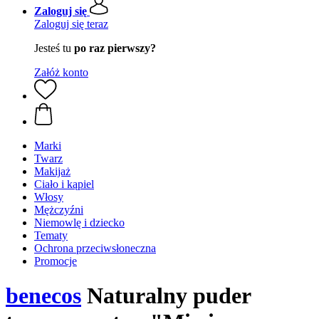
Zaloguj się
Zaloguj się teraz
Jesteś tu
po raz pierwszy?
Załóż konto
Marki
Twarz
Makijaż
Ciało i kąpiel
Włosy
Mężczyźni
Niemowlę i dziecko
Tematy
Ochrona przeciwsłoneczna
Promocje
benecos
Naturalny puder