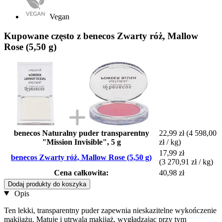
Vegan
Kupowane często z benecos Zwarty róż, Mallow
Rose (5,50 g)
benecos Naturalny puder transparentny
22,99 zł
(4 598,00
"Mission Invisible", 5 g
zł / kg)
17,99 zł
benecos Zwarty róż, Mallow Rose (5,50 g)
(3 270,91 zł / kg)
Cena całkowita:
40,98 zł
Dodaj produkty do koszyka
Opis
Ten lekki, transparentny puder zapewnia nieskazitelne wykończenie
makijażu. Matuje i utrwala makijaż, wygładzając przy tym