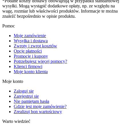
*Podane koszty dostawy obowiązują w przypadku standardowej
wysyłki. Mogą wystąpić dodatkowe opłaty, np. ze względu na
wagę, rozmiar lub właściwości produktów. Informacje te można
znaleźć bezpośrednio w opisie produktu.
Pomoc
Moje zamówienie
Wysyłka i dostawa
Zwroty i zwrot kosztów
Opcje płatności
Promocje i kupony
Potrzebujesz więcej pomocy?
Klienci firmowi
Moje konto klienta
Moje konto
Zaloguj się
Zarejestruj się
Nie pamiętam hasła
Gdzie jest moje zamówienie?
Zrealizuj bon wartościowy
Warto wiedzieć