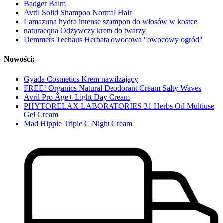
Badger Balm
Avril Solid Shampoo Normal Hair
Lamazuna hydra intense szampon do włosów w kostce
naturaequa Odżywczy krem ​​do twarzy
Demmers Teehaus Herbata owocowa "owocowy ogród"
Nowości:
Gyada Cosmetics Krem nawilżający
FREE! Organics Natural Deodorant Cream Salty Waves
Avril Pro Âge+ Light Day Cream
PHYTORELAX LABORATORIES 31 Herbs Oil Multiuse
Gel Cream
Mad Hippie Triple C Night Cream