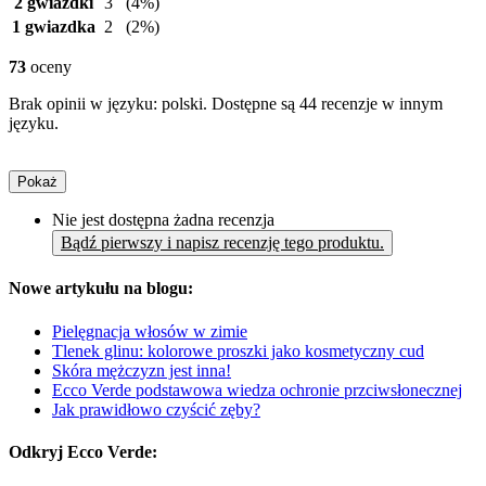
2 gwiazdki
3
(4%)
1 gwiazdka
2
(2%)
73
oceny
Brak opinii w języku: polski. Dostępne są 44 recenzje w innym
języku.
Pokaż
Nie jest dostępna żadna recenzja
Bądź pierwszy i napisz recenzję tego produktu.
Nowe artykułu na blogu:
Pielęgnacja włosów w zimie
Tlenek glinu: kolorowe proszki jako kosmetyczny cud
Skóra mężczyzn jest inna!
Ecco Verde podstawowa wiedza ochronie przciwsłonecznej
Jak prawidłowo czyścić zęby?
Odkryj Ecco Verde: