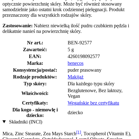
optycznie powierzchnię skóry. Może być również stosowany
samodzielnie jako ostatni krok codziennej pielęgnacji. Produkt
przeznaczony dla wszystkich rodzajów skóry.
Zastosowanie:
Nabierz niewielką ilość pudru czubkiem pędzla i
delikatnie nanieś na powierzchnię skóry.
Nr art.:
BEN-92577
Zawartość:
5 g
EAN:
4260198092577
Marka:
benecos
Konsystencja/postać:
puder prasowany
Rodzaje produktów:
Makijaż
Typ skóry:
Dla każdego typu skóry
Bezglutenowe, Bez laktozy,
Właściwości:
Vegan
Certyfikaty:
Wegańskie bez certyfikatu
Dla kogo - niemowlę i
dziecko
dziecko:
Składniki (INCI)
[1]
Mica, Zinc Stearate, Zea Mays Starch
, Tocopherol (Vitamin E),