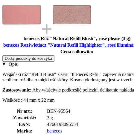
benecos Róż "Natural Refill Blush", rose please (3 g)
benecos Rozświetlacz "Natural Refill Highlighter", rosé illumina
Cena całkowita:
Dodaj produkty do koszyka
Opis
Wegański róż "Refill Blush" z serii "It-Pieces Refill" zapewnia nat
zeolitem róż dba o miękkość skóry. Kosmetyk dostępny jest w trzech 
Zastosowanie:
Aby właściwie podkreślić policzki, delikatnie nakła
Wielkość : 44 mm x 22 mm
Nr art.:
BEN-95554
Zawartość:
3 g
EAN:
4260198095554
Marka:
benecos