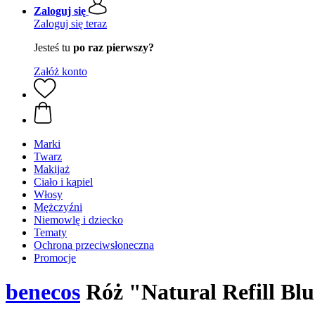
Zaloguj się
Zaloguj się teraz
Jesteś tu
po raz pierwszy?
Załóż konto
Marki
Twarz
Makijaż
Ciało i kąpiel
Włosy
Mężczyźni
Niemowlę i dziecko
Tematy
Ochrona przeciwsłoneczna
Promocje
benecos
Róż "Natural Refill Blus