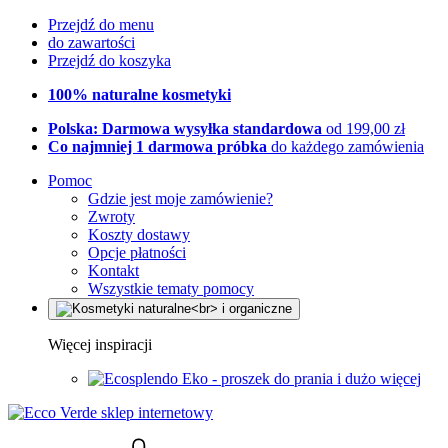
Przejdź do menu
do zawartości
Przejdź do koszyka
100% naturalne kosmetyki
Polska: Darmowa wysyłka standardowa
od 199,00 zł
Co najmniej 1 darmowa próbka
do każdego zamówienia
Pomoc
Gdzie jest moje zamówienie?
Zwroty
Koszty dostawy
Opcje płatności
Kontakt
Wszystkie tematy pomocy
Więcej inspiracji
Eko - proszek do prania i dużo więcej