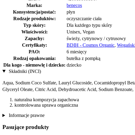
Marka:
benecos
Konsystencja/postać:
płyn
Rodzaje produktów:
oczyszczanie ciała
Typ skóry:
Dla każdego typu skóry
Właściwości:
Unisex, Vegan
Zapachy:
świeży, cytrynowy / cytrusowy
Certyfikaty:
BDIH - Cosmos Organic
,
Wegańskie
PAO:
6 miesięcy
Rodzaj opakowania:
butelka z pompką
Dla kogo - niemowlę i dziecko:
dziecko
Składniki (INCI)
Aqua, Sodium Coco­ Sulfate, Lauryl Glucoside, Cocamidopropyl Beta
Glyceryl Oleate, Citric Acid, Dehydroacetic Acid, Sodium Benzoate,
naturalna kompozycja zapachowa
kontrolowana uprawa organiczna
Informacje prawne
Pasujące produkty