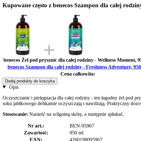
Kupowane często z benecos Szampon dla całej rodziny
benecos Żel pod prysznic dla całej rodziny - Wellness Moment, 9
benecos Szampon dla całej rodziny - Freshness Adventure, 950
Cena całkowita:
Dodaj produkty do koszyka
Opis
Oczyszczanie i pielęgnacja dla całej rodziny - ten łagodny żel pod 
soku jabłkowego delikatnie oczyszczają i nawilżają. Praktyczny do
Stosowanie:
Nanieść na wilgotną skórę, a następnie spłukać.
Nr art.:
BEN-95967
Zawartość:
950 ml
EAN:
4260198095967