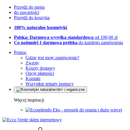
Przejdź do menu
do zawartości
Przejdź do koszyka
100% naturalne kosmetyki
Polska: Darmowa wysyłka standardowa
od 199,00 zł
Co najmniej 1 darmowa próbka
do każdego zamówienia
Pomoc
Gdzie jest moje zamówienie?
Zwroty
Koszty dostawy
Opcje płatności
Kontakt
Wszystkie tematy pomocy
Więcej inspiracji
Eko - proszek do prania i dużo więcej