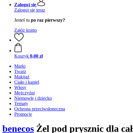
Zaloguj się
Zaloguj się teraz
Jesteś tu
po raz pierwszy?
Załóż konto
Koszyk
0,00 zł
Marki
Twarz
Makijaż
Ciało i kąpiel
Włosy
Mężczyźni
Niemowlę i dziecko
Tematy
Ochrona przeciwsłoneczna
Promocje
benecos
Żel pod prysznic dla ca