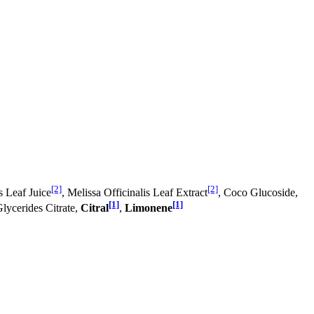
[2]
[2]
s Leaf Juice
, Melissa Officinalis Leaf Extract
, Coco Glucoside,
[1]
[1]
lycerides Citrate,
Citral
,
Limonene