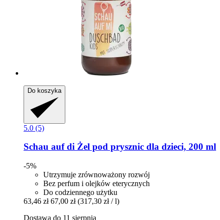
Do koszyka
5.0 (5)
Schau auf di
Żel pod prysznic dla dzieci, 200 ml
-5%
Utrzymuje zrównoważony rozwój
Bez perfum i olejków eterycznych
Do codziennego użytku
63,46 zł
67,00 zł
(317,30 zł / l)
Dostawa do 11 sierpnia