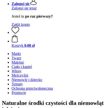
Zaloguj się
Zaloguj się teraz
Jesteś tu
po raz pierwszy?
Załóż konto
Koszyk
0,00 zł
Marki
Twarz
Makijaż
Ciało i kąpiel
Włosy
Mężczyźni
Niemowlę i dziecko
Tematy
Ochrona przeciwsłoneczna
Promocje
Naturalne środki czystości dla niemowląt