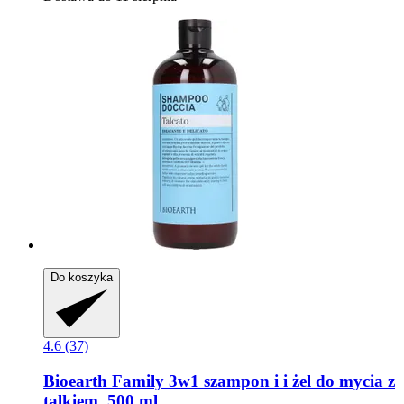
Do koszyka
4.6 (37)
Bioearth
Family 3w1 szampon i i żel do mycia z
talkiem, 500 ml