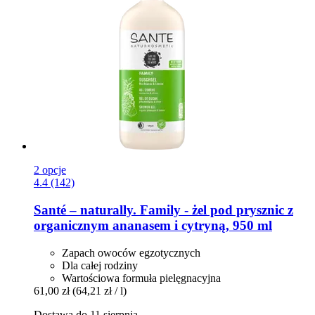
2 opcje
4.4 (142)
Santé – naturally.
Family -​ żel pod prysznic z
organicznym ananasem i cytryną, 950 ml
Zapach owoców egzotycznych
Dla całej rodziny
Wartościowa formuła pielęgnacyjna
61,00 zł
(64,21 zł / l)
Dostawa do 11 sierpnia