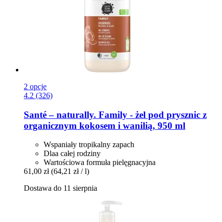
2 opcje
4.2 (326)
Santé – naturally.
Family -​ żel pod prysznic z
organicznym kokosem i wanilią, 950 ml
Wspaniały tropikalny zapach
Dlaa całej rodziny
Wartościowa formuła pielęgnacyjna
61,00 zł
(64,21 zł / l)
Dostawa do 11 sierpnia