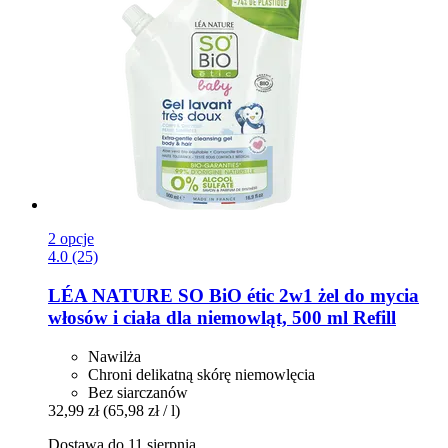
2 opcje
4.0 (25)
LÉA NATURE SO BiO étic
2w1 żel do mycia
włosów i ciała dla niemowląt, 500 ml Refill
Nawilża
Chroni delikatną skórę niemowlęcia
Bez siarczanów
32,99 zł
(65,98 zł / l)
Dostawa do 11 sierpnia