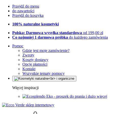
Przejdź do menu
do zawartości
Przejdź do koszyka
100% naturalne kosmetyki
Polska: Darmowa wysyłka standardowa
od 199,00 zł
Co najmniej 1 darmowa próbka
do każdego zamówienia
Pomoc
Gdzie jest moje zamówienie?
Zwroty
Koszty dostawy
Opcje płatności
Kontakt
Wszystkie tematy pomocy
Więcej inspiracji
Eko - proszek do prania i dużo więcej