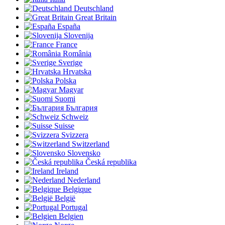
Deutschland
Great Britain
España
Slovenija
France
România
Sverige
Hrvatska
Polska
Magyar
Suomi
България
Schweiz
Suisse
Svizzera
Switzerland
Slovensko
Česká republika
Ireland
Nederland
Belgique
België
Portugal
Belgien