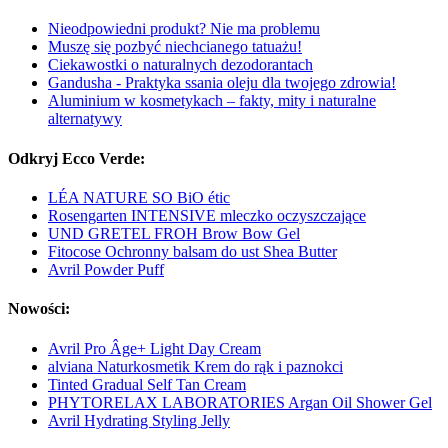
Nieodpowiedni produkt? Nie ma problemu
Muszę się pozbyć niechcianego tatuażu!
Ciekawostki o naturalnych dezodorantach
Gandusha - Praktyka ssania oleju dla twojego zdrowia!
Aluminium w kosmetykach – fakty, mity i naturalne
alternatywy
Odkryj Ecco Verde:
LÉA NATURE SO BiO étic
Rosengarten INTENSIVE mleczko oczyszczające
UND GRETEL FROH Brow Bow Gel
Fitocose Ochronny balsam do ust Shea Butter
Avril Powder Puff
Nowości:
Avril Pro Âge+ Light Day Cream
alviana Naturkosmetik Krem do rąk i paznokci
Tinted Gradual Self Tan Cream
PHYTORELAX LABORATORIES Argan Oil Shower Gel
Avril Hydrating Styling Jelly