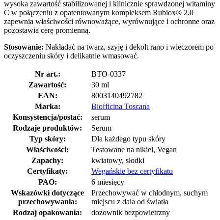
wysoka zawartość stabilizowanej i klinicznie sprawdzonej witaminy
C w połączeniu z opatentowanym kompleksem Rubiox® 2.0
zapewnia właściwości równoważące, wyrównujące i ochronne oraz
pozostawia cerę promienną.
Stosowanie:
Nakładać na twarz, szyję i dekolt rano i wieczorem po
oczyszczeniu skóry i delikatnie wmasować.
Nr art.:
BTO-0337
Zawartość:
30 ml
EAN:
8003140492782
Marka:
Biofficina Toscana
Konsystencja/postać:
serum
Rodzaje produktów:
Serum
Typ skóry:
Dla każdego typu skóry
Właściwości:
Testowane na nikiel, Vegan
Zapachy:
kwiatowy, słodki
Certyfikaty:
Wegańskie bez certyfikatu
PAO:
6 miesięcy
Wskazówki dotyczące
Przechowywać w chłodnym, suchym
przechowywania:
miejscu z dala od światła
Rodzaj opakowania:
dozownik bezpowietrzny