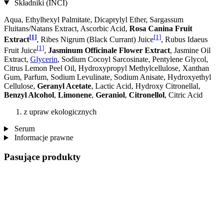
Składniki (INCI)
Aqua, Ethylhexyl Palmitate, Dicaprylyl Ether, Sargassum
Fluitans/Natans Extract, Ascorbic Acid,
Rosa Canina Fruit
[1]
[1]
Extract
, Ribes Nigrum (Black Currant) Juice
, Rubus Idaeus
[1]
Fruit Juice
,
Jasminum Officinale Flower Extract
, Jasmine Oil
Extract,
Glycerin
, Sodium Cocoyl Sarcosinate, Pentylene Glycol,
Citrus Lemon Peel Oil, Hydroxypropyl Methylcellulose, Xanthan
Gum, Parfum, Sodium Levulinate, Sodium Anisate, Hydroxyethyl
Cellulose,
Geranyl Acetate
, Lactic Acid, Hydroxy Citronellal,
Benzyl Alcohol
,
Limonene
,
Geraniol
,
Citronellol
, Citric Acid
z upraw ekologicznych
Serum
Informacje prawne
Pasujące produkty