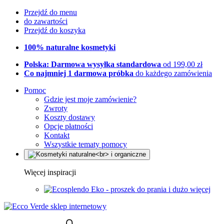
Przejdź do menu
do zawartości
Przejdź do koszyka
100% naturalne kosmetyki
Polska: Darmowa wysyłka standardowa
od 199,00 zł
Co najmniej 1 darmowa próbka
do każdego zamówienia
Pomoc
Gdzie jest moje zamówienie?
Zwroty
Koszty dostawy
Opcje płatności
Kontakt
Wszystkie tematy pomocy
Więcej inspiracji
Eko - proszek do prania i dużo więcej