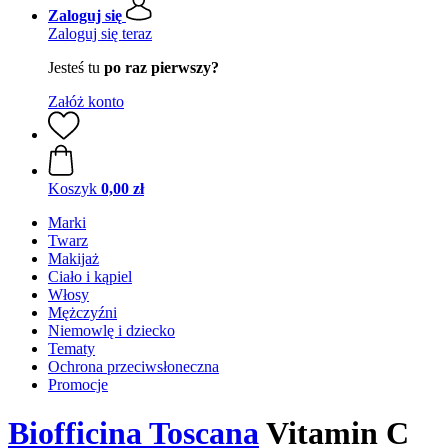
Zaloguj się
Zaloguj się teraz
Jesteś tu
po raz pierwszy?
Załóż konto
Koszyk
0,00 zł
Marki
Twarz
Makijaż
Ciało i kąpiel
Włosy
Mężczyźni
Niemowlę i dziecko
Tematy
Ochrona przeciwsłoneczna
Promocje
Biofficina Toscana
Vitamin C