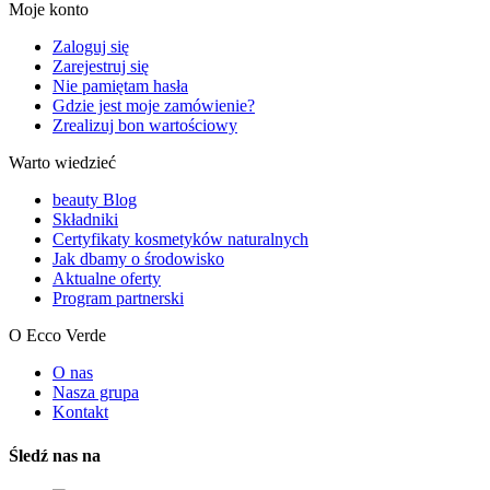
Moje konto
Zaloguj się
Zarejestruj się
Nie pamiętam hasła
Gdzie jest moje zamówienie?
Zrealizuj bon wartościowy
Warto wiedzieć
beauty Blog
Składniki
Certyfikaty kosmetyków naturalnych
Jak dbamy o środowisko
Aktualne oferty
Program partnerski
O Ecco Verde
O nas
Nasza grupa
Kontakt
Śledź nas na