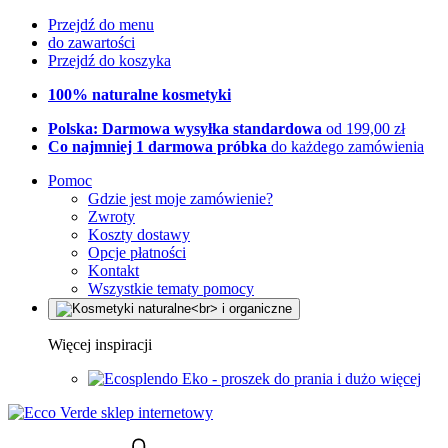
Przejdź do menu
do zawartości
Przejdź do koszyka
100% naturalne kosmetyki
Polska: Darmowa wysyłka standardowa
od 199,00 zł
Co najmniej 1 darmowa próbka
do każdego zamówienia
Pomoc
Gdzie jest moje zamówienie?
Zwroty
Koszty dostawy
Opcje płatności
Kontakt
Wszystkie tematy pomocy
Więcej inspiracji
Eko - proszek do prania i dużo więcej