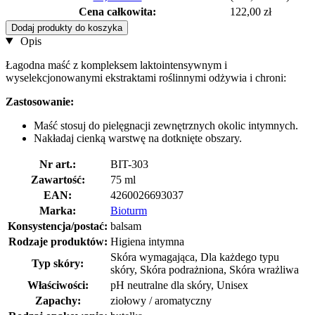
Cena całkowita:
122,00 zł
Dodaj produkty do koszyka
Opis
Łagodna maść z kompleksem laktointensywnym i
wyselekcjonowanymi ekstraktami roślinnymi odżywia i chroni:
Zastosowanie:
Maść stosuj do pielęgnacji zewnętrznych okolic intymnych.
Nakładaj cienką warstwę na dotknięte obszary.
Nr art.:
BIT-303
Zawartość:
75 ml
EAN:
4260026693037
Marka:
Bioturm
Konsystencja/postać:
balsam
Rodzaje produktów:
Higiena intymna
Skóra wymagająca, Dla każdego typu
Typ skóry:
skóry, Skóra podrażniona, Skóra wrażliwa
Właściwości:
pH neutralne dla skóry, Unisex
Zapachy:
ziołowy / aromatyczny