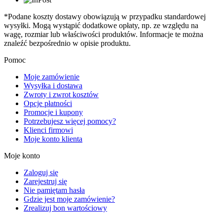
*Podane koszty dostawy obowiązują w przypadku standardowej
wysyłki. Mogą wystąpić dodatkowe opłaty, np. ze względu na
wagę, rozmiar lub właściwości produktów. Informacje te można
znaleźć bezpośrednio w opisie produktu.
Pomoc
Moje zamówienie
Wysyłka i dostawa
Zwroty i zwrot kosztów
Opcje płatności
Promocje i kupony
Potrzebujesz więcej pomocy?
Klienci firmowi
Moje konto klienta
Moje konto
Zaloguj się
Zarejestruj się
Nie pamiętam hasła
Gdzie jest moje zamówienie?
Zrealizuj bon wartościowy