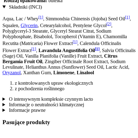
Rodzaj opakowania:
butelka
Składniki (INCI)
[1]
[1]
Aqua, Lac / Whey
, Simmondsia Chinensis (Jojoba) Seed Oil
,
[2]
Squalen,
Glycerin
, Cetearylalcohol, Pentylene Glycol
,
Polyglyceryl-3 Stearate, Glyceryl Stearat Citrat, Sodium
Polyphosphate, Bisabolol, Tocopherol (Vitamin E), Chamomilla
[1]
Recutita (Matricaria) Flower Extract
, Calendula Officinalis
[1]
[1]
Flower Extract
,
Lavandula Angustifolia Oil
, Salvia Officinalis
(Sage) Oil, Vanilla Planifolia (Vanille) Fruit Extract,
Citrus
Bergamia Fruit Oil
, Zingiber Officinale Root Extract, Sodium
Levulinate, Helianthus Annus (Sunflower) Seed Oil, Lactic Acid,
Oryzanol
, Xanthan Gum,
Limonene
,
Linalool
z kontrolowanych upraw ekologicznych
z pochodzenia roślinnego
O intensywnym kompleksie czynnym lacto
Informacje o neutralności klimatycznej
Informacje prawne
Pasujące produkty