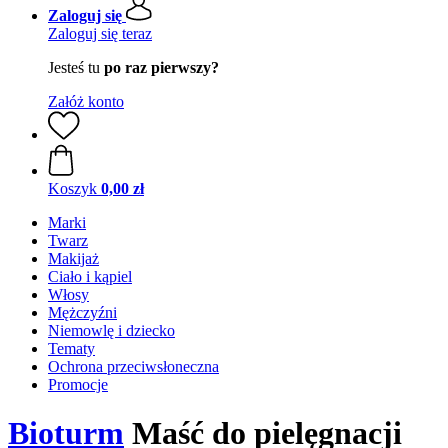
Zaloguj się
Zaloguj się teraz
Jesteś tu
po raz pierwszy?
Załóż konto
Koszyk
0,00 zł
Marki
Twarz
Makijaż
Ciało i kąpiel
Włosy
Mężczyźni
Niemowlę i dziecko
Tematy
Ochrona przeciwsłoneczna
Promocje
Bioturm
Maść do pielęgnacji