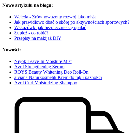
Nowe artykułu na blogu:
Weleda - Zrównoważony rozwój jako misja
Jak prawidłowo dbać o skórę po aktywnościach sportowych?
Wskazówki jak bezpiecznie się opalać
Łupież - co robić?
Przepisy na makijaż DIY
Nowości:
Niyok Leave-In Moisture Mist
Avril Strengthening Serum
ROYS Beauty Whitening Deo Roll-On
alviana Naturkosmetik Krem do rąk i paznokci
Avril Curl Moisturizing Shampoo