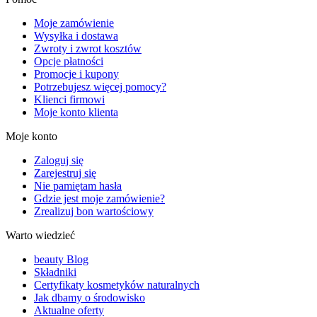
Moje zamówienie
Wysyłka i dostawa
Zwroty i zwrot kosztów
Opcje płatności
Promocje i kupony
Potrzebujesz więcej pomocy?
Klienci firmowi
Moje konto klienta
Moje konto
Zaloguj się
Zarejestruj się
Nie pamiętam hasła
Gdzie jest moje zamówienie?
Zrealizuj bon wartościowy
Warto wiedzieć
beauty Blog
Składniki
Certyfikaty kosmetyków naturalnych
Jak dbamy o środowisko
Aktualne oferty