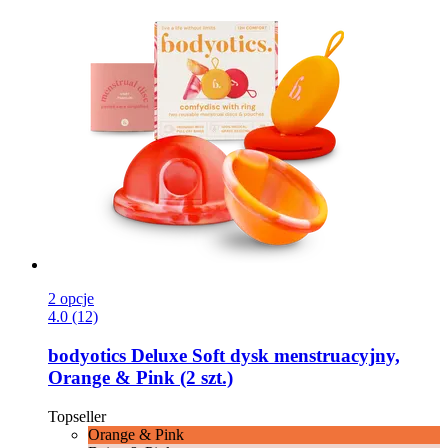
2 opcje
4.0 (12)
bodyotics
Deluxe Soft dysk menstruacyjny,
Orange & Pink (2 szt.)
Topseller
Orange & Pink