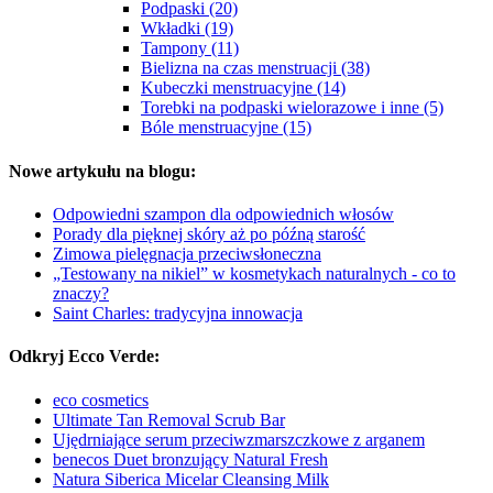
Podpaski (20)
Wkładki (19)
Tampony (11)
Bielizna na czas menstruacji (38)
Kubeczki menstruacyjne (14)
Torebki na podpaski wielorazowe i inne (5)
Bóle menstruacyjne (15)
Nowe artykułu na blogu:
Odpowiedni szampon dla odpowiednich włosów
Porady dla pięknej skóry aż po późną starość
Zimowa pielęgnacja przeciwsłoneczna
„Testowany na nikiel” w kosmetykach naturalnych - co to
znaczy?
Saint Charles: tradycyjna innowacja
Odkryj Ecco Verde:
eco cosmetics
Ultimate Tan Removal Scrub Bar
Ujędrniające serum przeciwzmarszczkowe z arganem
benecos Duet bronzujący Natural Fresh
Natura Siberica Micelar Cleansing Milk