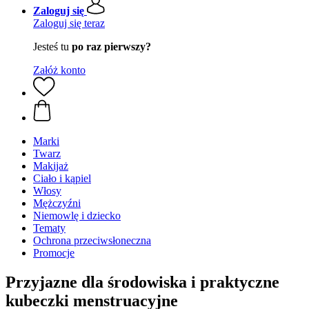
Zaloguj się
Zaloguj się teraz
Jesteś tu
po raz pierwszy?
Załóż konto
Marki
Twarz
Makijaż
Ciało i kąpiel
Włosy
Mężczyźni
Niemowlę i dziecko
Tematy
Ochrona przeciwsłoneczna
Promocje
Przyjazne dla środowiska i praktyczne
kubeczki menstruacyjne