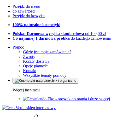
Przejdź do menu
do zawartości
Przejdź do koszyka
100% naturalne kosmetyki
Polska: Darmowa wysyłka standardowa
od 199,00 zł
Co najmniej 1 darmowa próbka
do każdego zamówienia
Pomoc
Gdzie jest moje zamówienie?
Zwroty
Koszty dostawy
Opcje płatności
Kontakt
Wszystkie tematy pomocy
Więcej inspiracji
Eko - proszek do prania i dużo więcej