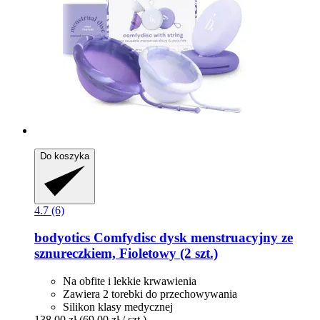
Do koszyka
4.7 (6)
bodyotics
Comfydisc dysk menstruacyjny ze
sznureczkiem, Fioletowy (2 szt.)
Na obfite i lekkie krwawienia
Zawiera 2 torebki do przechowywania
Silikon klasy medycznej
138,00 zł
(69,00 zł / szt.)