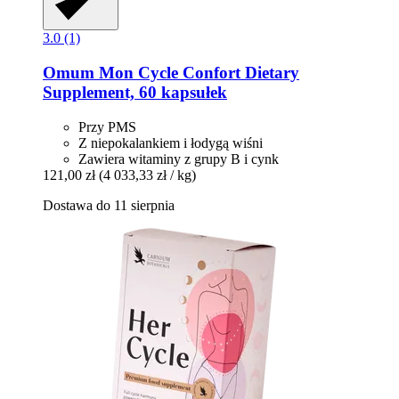
3.0 (1)
Omum
Mon Cycle Confort Dietary
Supplement, 60 kapsułek
Przy PMS
Z niepokalankiem i łodygą wiśni
Zawiera witaminy z grupy B i cynk
121,00 zł
(4 033,33 zł / kg)
Dostawa do 11 sierpnia