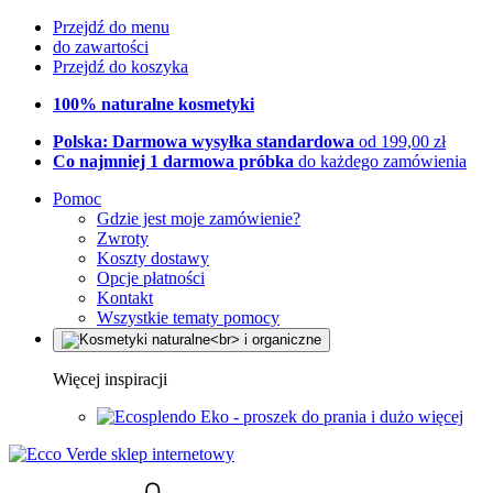
Przejdź do menu
do zawartości
Przejdź do koszyka
100% naturalne kosmetyki
Polska: Darmowa wysyłka standardowa
od 199,00 zł
Co najmniej 1 darmowa próbka
do każdego zamówienia
Pomoc
Gdzie jest moje zamówienie?
Zwroty
Koszty dostawy
Opcje płatności
Kontakt
Wszystkie tematy pomocy
Więcej inspiracji
Eko - proszek do prania i dużo więcej