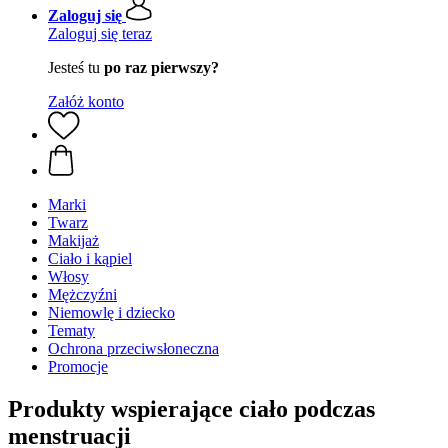
Zaloguj się
Zaloguj się teraz
Jesteś tu
po raz pierwszy?
Załóż konto
Marki
Twarz
Makijaż
Ciało i kąpiel
Włosy
Mężczyźni
Niemowlę i dziecko
Tematy
Ochrona przeciwsłoneczna
Promocje
Produkty wspierające ciało podczas
menstruacji