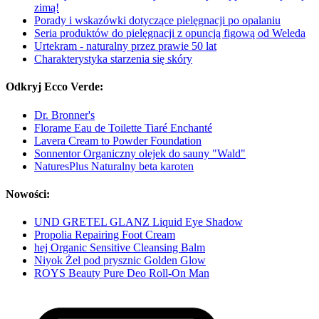
zimą!
Porady i wskazówki dotyczące pielęgnacji po opalaniu
Seria produktów do pielęgnacji z opuncją figową od Weleda
Urtekram - naturalny przez prawie 50 lat
Charakterystyka starzenia się skóry
Odkryj Ecco Verde:
Dr. Bronner's
Florame Eau de Toilette Tiaré Enchanté
Lavera Cream to Powder Foundation
Sonnentor Organiczny olejek do sauny "Wald"
NaturesPlus Naturalny beta karoten
Nowości:
UND GRETEL GLANZ Liquid Eye Shadow
Propolia Repairing Foot Cream
hej Organic Sensitive Cleansing Balm
Niyok Żel pod prysznic Golden Glow
ROYS Beauty Pure Deo Roll-On Man