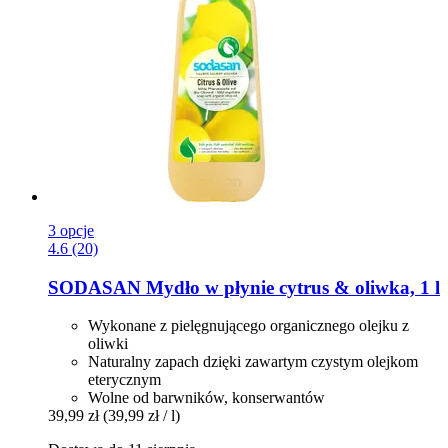
3 opcje
4.6 (20)
SODASAN
Mydło w płynie cytrus & oliwka, 1 l
Wykonane z pielęgnującego organicznego olejku z
oliwki
Naturalny zapach dzięki zawartym czystym olejkom
eterycznym
Wolne od barwników, konserwantów
39,99 zł
(39,99 zł / l)