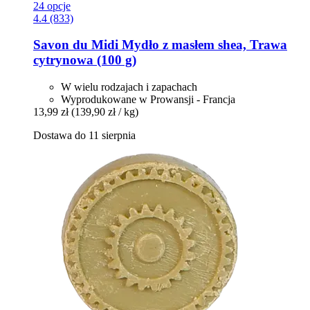
24 opcje
4.4 (833)
Savon du Midi
Mydło z masłem shea, Trawa
cytrynowa (100 g)
W wielu rodzajach i zapachach
Wyprodukowane w Prowansji - Francja
13,99 zł
(139,90 zł / kg)
Dostawa do 11 sierpnia