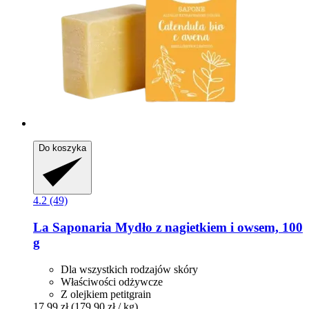
Do koszyka
4.2 (49)
La Saponaria
Mydło z nagietkiem i owsem, 100
g
Dla wszystkich rodzajów skóry
Właściwości odżywcze
Z olejkiem petitgrain
17,99 zł
(179,90 zł / kg)