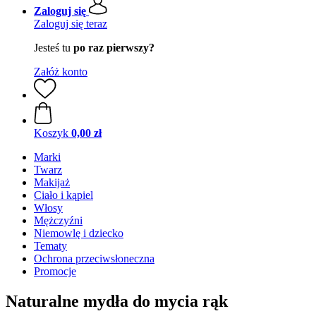
Zaloguj się
Zaloguj się teraz
Jesteś tu
po raz pierwszy?
Załóż konto
Koszyk
0,00 zł
Marki
Twarz
Makijaż
Ciało i kąpiel
Włosy
Mężczyźni
Niemowlę i dziecko
Tematy
Ochrona przeciwsłoneczna
Promocje
Naturalne mydła do mycia rąk