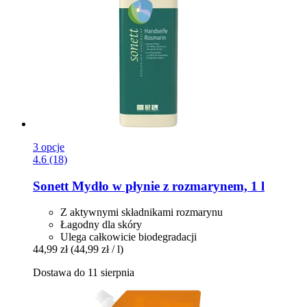
3 opcje
4.6 (18)
Sonett
Mydło w płynie z rozmarynem, 1 l
Z aktywnymi składnikami rozmarynu
Łagodny dla skóry
Ulega całkowicie biodegradacji
44,99 zł
(44,99 zł / l)
Dostawa do 11 sierpnia