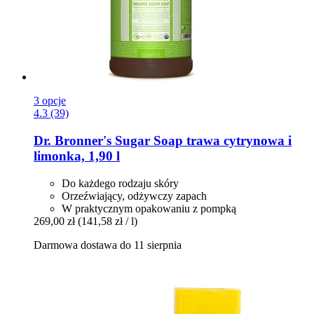
3 opcje
4.3 (39)
Dr. Bronner's
Sugar Soap trawa cytrynowa i
limonka, 1,90 l
Do każdego rodzaju skóry
Orzeźwiający, odżywczy zapach
W praktycznym opakowaniu z pompką
269,00 zł
(141,58 zł / l)
Darmowa dostawa do 11 sierpnia