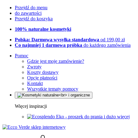
Przejdź do menu
do zawartości
Przejdź do koszyka
100% naturalne kosmetyki
Polska: Darmowa wysyłka standardowa
od 199,00 zł
Co najmniej 1 darmowa próbka
do każdego zamówienia
Pomoc
Gdzie jest moje zamówienie?
Zwroty
Koszty dostawy
Opcje płatności
Kontakt
Wszystkie tematy pomocy
Więcej inspiracji
Eko - proszek do prania i dużo więcej