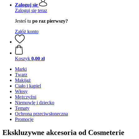
Zaloguj się
Zaloguj się teraz
Jesteś tu
po raz pierwszy?
Załóż konto
Koszyk
0,00 zł
Marki
Twarz
Makijaż
Ciało i kąpiel
Włosy
Mężczyźni
Niemowlę i dziecko
Tematy
Ochrona przeciwsłoneczna
Promocje
Ekskluzywne akcesoria od Cosmeterie