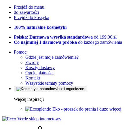
Przejdź do menu
do zawartości
Przejdź do koszyka
100% naturalne kosmetyki
Polska: Darmowa wysyłka standardowa
od 199,00 zł
Co najmniej 1 darmowa próbka
do każdego zamówienia
Pomoc
Gdzie jest moje zamówienie?
Zwroty
Koszty dostawy
Opcje płatności
Kontakt
Wszystkie tematy pomocy
Więcej inspiracji
Eko - proszek do prania i dużo więcej