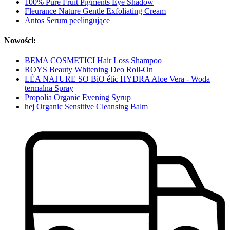
100% Pure Fruit Pigments Eye Shadow
Fleurance Nature Gentle Exfoliating Cream
Antos Serum peelingujące
Nowości:
BEMA COSMETICI Hair Loss Shampoo
ROYS Beauty Whitening Deo Roll-On
LÉA NATURE SO BiO étic HYDRA Aloe Vera - Woda
termalna Spray
Propolia Organic Evening Syrup
hej Organic Sensitive Cleansing Balm