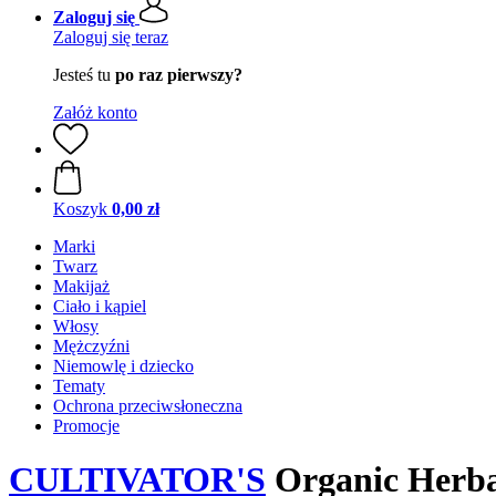
Zaloguj się
Zaloguj się teraz
Jesteś tu
po raz pierwszy?
Załóż konto
Koszyk
0,00 zł
Marki
Twarz
Makijaż
Ciało i kąpiel
Włosy
Mężczyźni
Niemowlę i dziecko
Tematy
Ochrona przeciwsłoneczna
Promocje
CULTIVATOR'S
Organic Herba