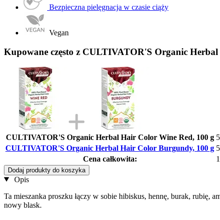
Bezpieczna pielęgnacja w czasie ciąży
Vegan
Kupowane często z CULTIVATOR'S Organic Herbal 
CULTIVATOR'S Organic Herbal Hair Color Wine Red, 100 g
5
CULTIVATOR'S Organic Herbal Hair Color Burgundy, 100 g
5
Cena całkowita:
1
Dodaj produkty do koszyka
Opis
Ta mieszanka proszku łączy w sobie hibiskus, hennę, burak, rubię, 
nowy blask.