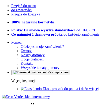
Przejdź do menu
do zawartości
Przejdź do koszyka
100% naturalne kosmetyki
Polska: Darmowa wysyłka standardowa
od 199,00 zł
Co najmniej 1 darmowa próbka
do każdego zamówienia
Pomoc
Gdzie jest moje zamówienie?
Zwroty
Koszty dostawy
Opcje płatności
Kontakt
Wszystkie tematy pomocy
Więcej inspiracji
Eko - proszek do prania i dużo więcej