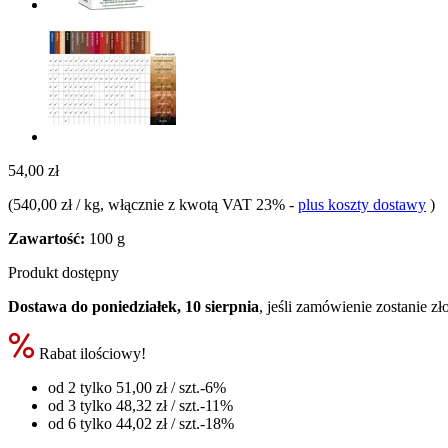
54,00 zł
(
540,00 zł / kg
, włącznie z kwotą VAT 23%
-
plus koszty dostawy
)
Zawartość:
100 g
Produkt dostępny
Dostawa do poniedziałek, 10 sierpnia
, jeśli zamówienie zostanie z
Rabat ilościowy!
od 2 tylko
51,00 zł
/ szt.
-6%
od 3 tylko
48,32 zł
/ szt.
-11%
od 6 tylko
44,02 zł
/ szt.
-18%