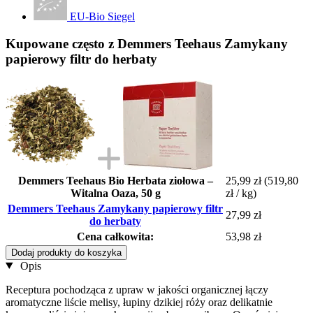
EU-Bio Siegel
Kupowane często z Demmers Teehaus Zamykany
papierowy filtr do herbaty
Demmers Teehaus Bio Herbata ziołowa –
25,99 zł
(519,80
Witalna Oaza, 50 g
zł / kg)
Demmers Teehaus Zamykany papierowy filtr
27,99 zł
do herbaty
Cena całkowita:
53,98 zł
Dodaj produkty do koszyka
Opis
Receptura pochodząca z upraw w jakości organicznej łączy
aromatyczne liście melisy, łupiny dzikiej róży oraz delikatnie