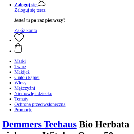
Zaloguj się
Zaloguj się teraz
Jesteś tu
po raz pierwszy?
Załóż konto
Marki
Twarz
Makijaż
Ciało i kąpiel
Włosy
Mężczyźni
Niemowlę i dziecko
Tematy
Ochrona przeciwsłoneczna
Promocje
Demmers Teehaus
Bio Herbata