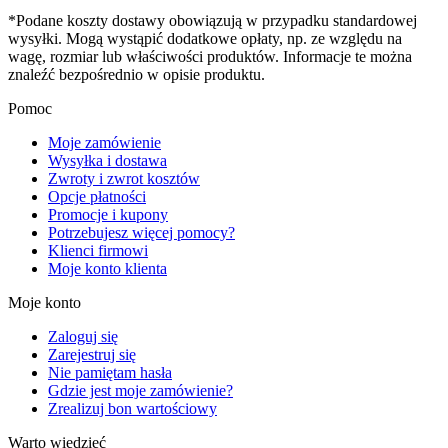
*Podane koszty dostawy obowiązują w przypadku standardowej
wysyłki. Mogą wystąpić dodatkowe opłaty, np. ze względu na
wagę, rozmiar lub właściwości produktów. Informacje te można
znaleźć bezpośrednio w opisie produktu.
Pomoc
Moje zamówienie
Wysyłka i dostawa
Zwroty i zwrot kosztów
Opcje płatności
Promocje i kupony
Potrzebujesz więcej pomocy?
Klienci firmowi
Moje konto klienta
Moje konto
Zaloguj się
Zarejestruj się
Nie pamiętam hasła
Gdzie jest moje zamówienie?
Zrealizuj bon wartościowy
Warto wiedzieć