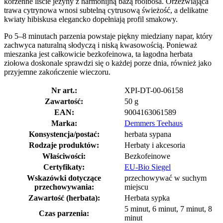
korzenne liście jeżyny z harmonijną bazą rooibosa. Orzeźwiająca
trawa cytrynowa wnosi subtelną cytrusową świeżość, a delikatne
kwiaty hibiskusa elegancko dopełniają profil smakowy.
Po 5–8 minutach parzenia powstaje piękny miedziany napar, który
zachwyca naturalną słodyczą i niską kwasowością. Ponieważ
mieszanka jest całkowicie bezkofeinowa, ta łagodna herbata
ziołowa doskonale sprawdzi się o każdej porze dnia, również jako
przyjemne zakończenie wieczoru.
Nr art.:
XPI-DT-00-06158
Zawartość:
50 g
EAN:
9004163061589
Marka:
Demmers Teehaus
Konsystencja/postać:
herbata sypana
Rodzaje produktów:
Herbaty i akcesoria
Właściwości:
Bezkofeinowe
Certyfikaty:
EU-Bio Siegel
Wskazówki dotyczące
przechowywać w suchym
przechowywania:
miejscu
Zawartość (herbata):
Herbata sypka
5 minut, 6 minut, 7 minut, 8
Czas parzenia:
minut