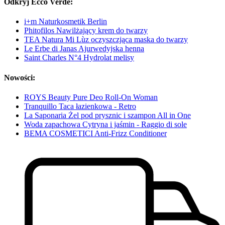
Odkryj Ecco Verde:
i+m Naturkosmetik Berlin
Phitofilos Nawilżający krem do twarzy
TEA Natura Mi Lùz oczyszczjąca maska do twarzy
Le Erbe di Janas Ajurwedyjska henna
Saint Charles N°4 Hydrolat melisy
Nowości:
ROYS Beauty Pure Deo Roll-On Woman
Tranquillo Taca łazienkowa - Retro
La Saponaria Żel pod prysznic i szampon All in One
Woda zapachowa Cytryna i jaśmin - Raggio di sole
BEMA COSMETICI Anti-Frizz Conditioner