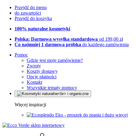
Przejdź do menu
do zawartości
Przejdź do koszyka
100% naturalne kosmetyki
Polska: Darmowa wysyłka standardowa
od 199,00 zł
Co najmniej 1 darmowa próbka
do każdego zamówienia
Pomoc
Gdzie jest moje zamówienie?
Zwroty
Koszty dostawy
Opcje płatności
Kontakt
Wszystkie tematy pomocy
Więcej inspiracji
Eko - proszek do prania i dużo więcej