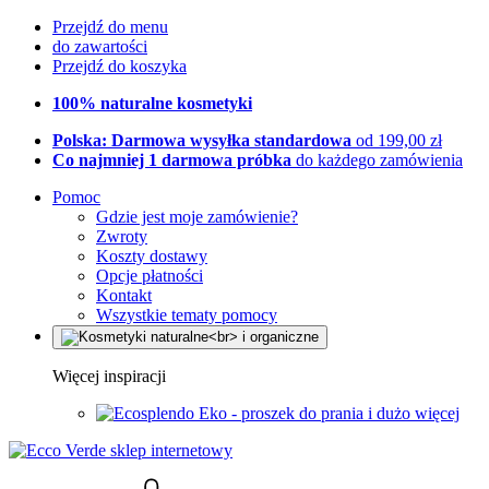
Przejdź do menu
do zawartości
Przejdź do koszyka
100% naturalne kosmetyki
Polska: Darmowa wysyłka standardowa
od 199,00 zł
Co najmniej 1 darmowa próbka
do każdego zamówienia
Pomoc
Gdzie jest moje zamówienie?
Zwroty
Koszty dostawy
Opcje płatności
Kontakt
Wszystkie tematy pomocy
Więcej inspiracji
Eko - proszek do prania i dużo więcej