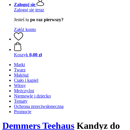
Zaloguj się
Zaloguj się teraz
Jesteś tu
po raz pierwszy?
Załóż konto
Koszyk
0,00 zł
Marki
Twarz
Makijaż
Ciało i kąpiel
Włosy
Mężczyźni
Niemowlę i dziecko
Tematy
Ochrona przeciwsłoneczna
Promocje
Demmers Teehaus
Kandyz do