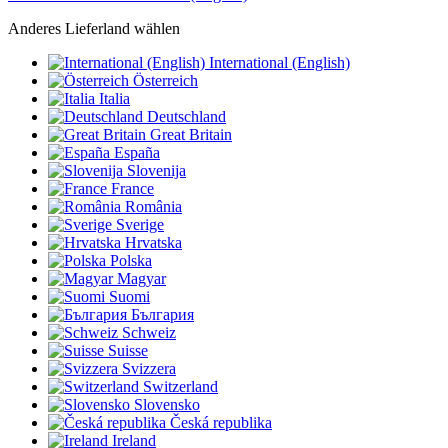
Anderes Lieferland wählen
International (English)
Österreich
Italia
Deutschland
Great Britain
España
Slovenija
France
România
Sverige
Hrvatska
Polska
Magyar
Suomi
България
Schweiz
Suisse
Svizzera
Switzerland
Slovensko
Česká republika
Ireland