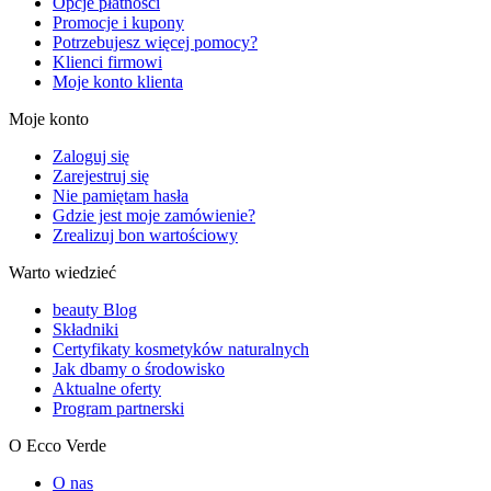
Opcje płatności
Promocje i kupony
Potrzebujesz więcej pomocy?
Klienci firmowi
Moje konto klienta
Moje konto
Zaloguj się
Zarejestruj się
Nie pamiętam hasła
Gdzie jest moje zamówienie?
Zrealizuj bon wartościowy
Warto wiedzieć
beauty Blog
Składniki
Certyfikaty kosmetyków naturalnych
Jak dbamy o środowisko
Aktualne oferty
Program partnerski
O Ecco Verde
O nas