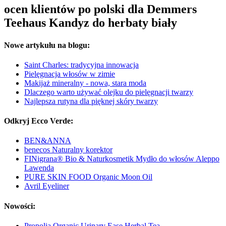
ocen klientów po polski dla Demmers
Teehaus Kandyz do herbaty biały
Nowe artykułu na blogu:
Saint Charles: tradycyjna innowacja
Pielęgnacja włosów w zimie
Makijaż mineralny - nowa, stara moda
Dlaczego warto używać olejku do pielęgnacji twarzy
Najlepsza rutyna dla pięknej skóry twarzy
Odkryj Ecco Verde:
BEN&ANNA
benecos Naturalny korektor
FINigrana® Bio & Naturkosmetik Mydło do włosów Aleppo
Lawenda
PURE SKIN FOOD Organic Moon Oil
Avril Eyeliner
Nowości:
Propolia Organic Urinary Ease Herbal Tea