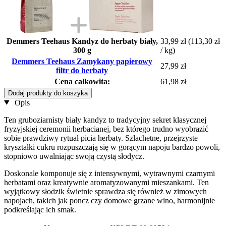
Demmers Teehaus Kandyz do herbaty biały,
33,99 zł
(113,30 zł
300 g
/ kg)
Demmers Teehaus Zamykany papierowy
27,99 zł
filtr do herbaty
Cena całkowita:
61,98 zł
Dodaj produkty do koszyka
Opis
Ten gruboziarnisty biały kandyz to tradycyjny sekret klasycznej
fryzyjskiej ceremonii herbacianej, bez którego trudno wyobrazić
sobie prawdziwy rytuał picia herbaty. Szlachetne, przejrzyste
kryształki cukru rozpuszczają się w gorącym napoju bardzo powoli,
stopniowo uwalniając swoją czystą słodycz.
Doskonale komponuje się z intensywnymi, wytrawnymi czarnymi
herbatami oraz kreatywnie aromatyzowanymi mieszankami. Ten
wyjątkowy słodzik świetnie sprawdza się również w zimowych
napojach, takich jak poncz czy domowe grzane wino, harmonijnie
podkreślając ich smak.