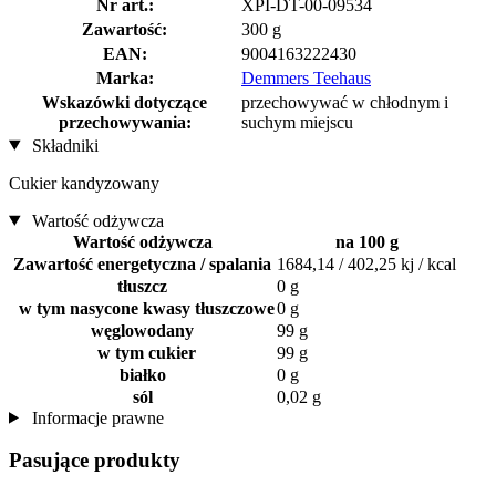
Nr art.:
XPI-DT-00-09534
Zawartość:
300 g
EAN:
9004163222430
Marka:
Demmers Teehaus
Wskazówki dotyczące
przechowywać w chłodnym i
przechowywania:
suchym miejscu
Składniki
Cukier kandyzowany
Wartość odżywcza
Wartość odżywcza
na 100 g
Zawartość energetyczna / spalania
1684,14 / 402,25 kj / kcal
tłuszcz
0 g
w tym nasycone kwasy tłuszczowe
0 g
węglowodany
99 g
w tym cukier
99 g
białko
0 g
sól
0,02 g
Informacje prawne
Pasujące produkty