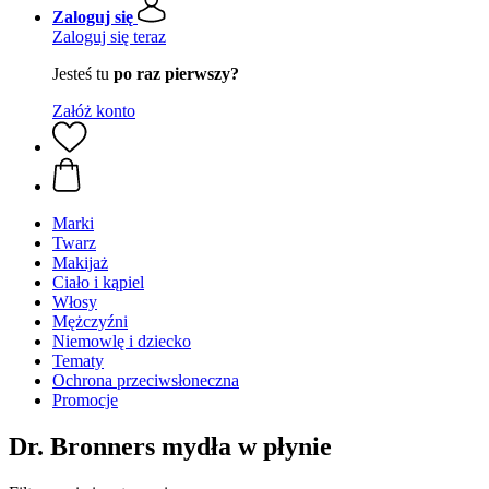
Zaloguj się
Zaloguj się teraz
Jesteś tu
po raz pierwszy?
Załóż konto
Marki
Twarz
Makijaż
Ciało i kąpiel
Włosy
Mężczyźni
Niemowlę i dziecko
Tematy
Ochrona przeciwsłoneczna
Promocje
Dr. Bronners mydła w płynie