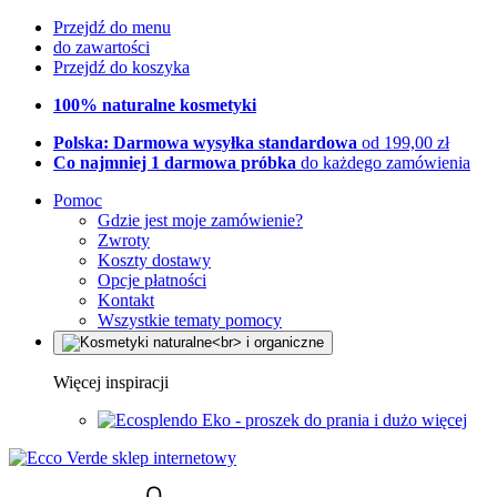
Przejdź do menu
do zawartości
Przejdź do koszyka
100% naturalne kosmetyki
Polska: Darmowa wysyłka standardowa
od 199,00 zł
Co najmniej 1 darmowa próbka
do każdego zamówienia
Pomoc
Gdzie jest moje zamówienie?
Zwroty
Koszty dostawy
Opcje płatności
Kontakt
Wszystkie tematy pomocy
Więcej inspiracji
Eko - proszek do prania i dużo więcej