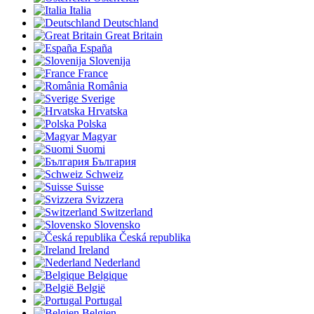
Italia
Deutschland
Great Britain
España
Slovenija
France
România
Sverige
Hrvatska
Polska
Magyar
Suomi
България
Schweiz
Suisse
Svizzera
Switzerland
Slovensko
Česká republika
Ireland
Nederland
Belgique
België
Portugal
Belgien