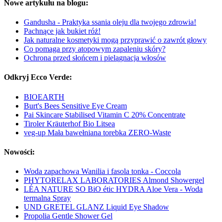
Nowe artykułu na blogu:
Gandusha - Praktyka ssania oleju dla twojego zdrowia!
Pachnące jak bukiet róż!
Jak naturalne kosmetyki mogą przyprawić o zawrót głowy
Co pomaga przy atopowym zapaleniu skóry?
Ochrona przed słońcem i pielągnacja włosów
Odkryj Ecco Verde:
BIOEARTH
Burt's Bees Sensitive Eye Cream
Pai Skincare Stabilised Vitamin C 20% Concentrate
Tiroler Kräuterhof Bio Litsea
veg-up Mała bawełniana torebka ZERO-Waste
Nowości:
Woda zapachowa Wanilia i fasola tonka - Coccola
PHYTORELAX LABORATORIES Almond Showergel
LÉA NATURE SO BiO étic HYDRA Aloe Vera - Woda
termalna Spray
UND GRETEL GLANZ Liquid Eye Shadow
Propolia Gentle Shower Gel