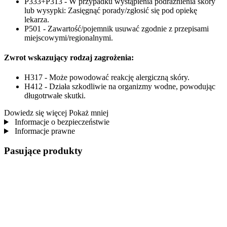
P333+P313 - W przypadku wystąpienia podrażnienia skóry
lub wysypki: Zasięgnąć porady/zgłosić się pod opiekę
lekarza.
P501 - Zawartość/pojemnik usuwać zgodnie z przepisami
miejscowymi/regionalnymi.
Zwrot wskazujący rodzaj zagrożenia:
H317 - Może powodować reakcję alergiczną skóry.
H412 - Działa szkodliwie na organizmy wodne, powodując
długotrwałe skutki.
Dowiedz się więcej
Pokaż mniej
Informacje o bezpieczeństwie
Informacje prawne
Pasujące produkty