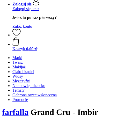
Zaloguj się
Zaloguj się teraz
Jesteś tu
po raz pierwszy?
Załóż konto
Koszyk
0,00 zł
Marki
Twarz
Makijaż
Ciało i kąpiel
Włosy
Mężczyźni
Niemowlę i dziecko
Tematy
Ochrona przeciwsłoneczna
Promocje
farfalla
Grand Cru - Imbir