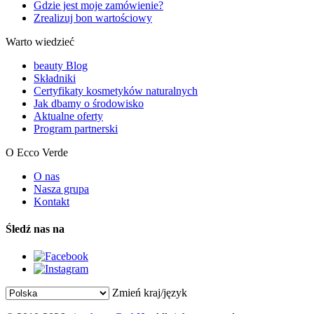
Gdzie jest moje zamówienie?
Zrealizuj bon wartościowy
Warto wiedzieć
beauty Blog
Składniki
Certyfikaty kosmetyków naturalnych
Jak dbamy o środowisko
Aktualne oferty
Program partnerski
O Ecco Verde
O nas
Nasza grupa
Kontakt
Śledź nas na
Zmień kraj/język