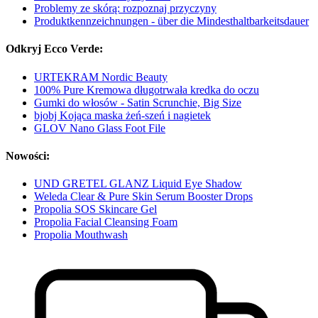
Problemy ze skórą: rozpoznaj przyczyny
Produktkennzeichnungen - über die Mindesthaltbarkeitsdauer
Odkryj Ecco Verde:
URTEKRAM Nordic Beauty
100% Pure Kremowa długotrwała kredka do oczu
Gumki do włosów - Satin Scrunchie, Big Size
bjobj Kojąca maska żeń-szeń i nagietek
GLOV Nano Glass Foot File
Nowości:
UND GRETEL GLANZ Liquid Eye Shadow
Weleda Clear & Pure Skin Serum Booster Drops
Propolia SOS Skincare Gel
Propolia Facial Cleansing Foam
Propolia Mouthwash