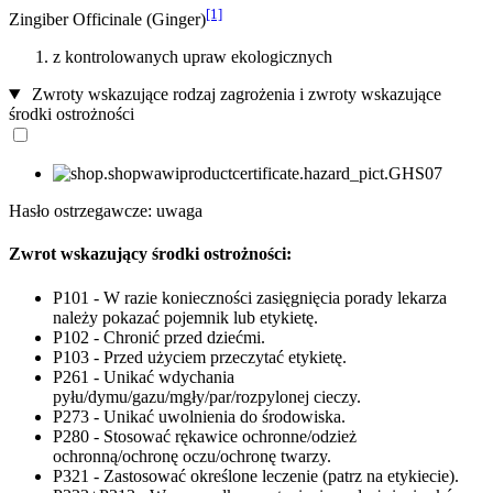
[1]
Zingiber Officinale (Ginger)
z kontrolowanych upraw ekologicznych
Zwroty wskazujące rodzaj zagrożenia i zwroty wskazujące
środki ostrożności
Hasło ostrzegawcze: uwaga
Zwrot wskazujący środki ostrożności:
P101 - W razie konieczności zasięgnięcia porady lekarza
należy pokazać pojemnik lub etykietę.
P102 - Chronić przed dziećmi.
P103 - Przed użyciem przeczytać etykietę.
P261 - Unikać wdychania
pyłu/dymu/gazu/mgły/par/rozpylonej cieczy.
P273 - Unikać uwolnienia do środowiska.
P280 - Stosować rękawice ochronne/odzież
ochronną/ochronę oczu/ochronę twarzy.
P321 - Zastosować określone leczenie (patrz na etykiecie).