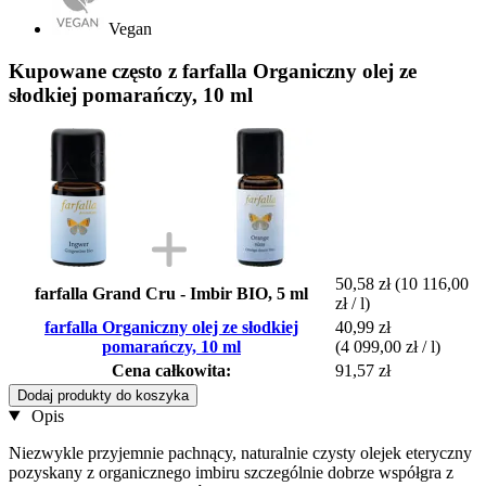
Vegan
Kupowane często z farfalla Organiczny olej ze
słodkiej pomarańczy, 10 ml
50,58 zł
(10 116,00
farfalla Grand Cru - Imbir BIO, 5 ml
zł / l)
farfalla Organiczny olej ze słodkiej
40,99 zł
pomarańczy, 10 ml
(4 099,00 zł / l)
Cena całkowita:
91,57 zł
Dodaj produkty do koszyka
Opis
Niezwykle przyjemnie pachnący, naturalnie czysty olejek eteryczny
pozyskany z organicznego imbiru szczególnie dobrze współgra z