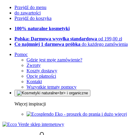
Przejdź do menu
do zawartości
Przejdź do koszyka
100% naturalne kosmetyki
Polska: Darmowa wysyłka standardowa
od 199,00 zł
Co najmniej 1 darmowa próbka
do każdego zamówienia
Pomoc
Gdzie jest moje zamówienie?
Zwroty
Koszty dostawy
Opcje płatności
Kontakt
Wszystkie tematy pomocy
Więcej inspiracji
Eko - proszek do prania i dużo więcej