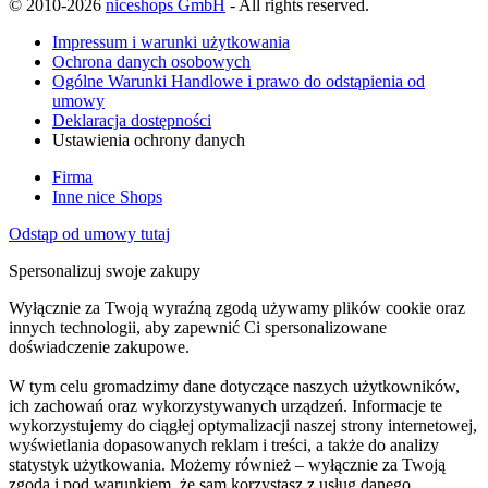
© 2010-2026
niceshops GmbH
- All rights reserved.
Impressum i warunki użytkowania
Ochrona danych osobowych
Ogólne Warunki Handlowe i prawo do odstąpienia od
umowy
Deklaracja dostępności
Ustawienia ochrony danych
Firma
Inne nice Shops
Odstąp od umowy tutaj
Spersonalizuj swoje zakupy
Wyłącznie za Twoją wyraźną zgodą używamy plików cookie oraz
innych technologii, aby zapewnić Ci spersonalizowane
doświadczenie zakupowe.
W tym celu gromadzimy dane dotyczące naszych użytkowników,
ich zachowań oraz wykorzystywanych urządzeń. Informacje te
wykorzystujemy do ciągłej optymalizacji naszej strony internetowej,
wyświetlania dopasowanych reklam i treści, a także do analizy
statystyk użytkowania. Możemy również – wyłącznie za Twoją
zgodą i pod warunkiem, że sam korzystasz z usług danego