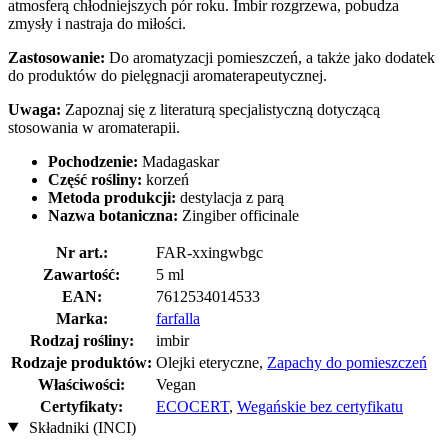
atmosferą chłodniejszych pór roku. Imbir rozgrzewa, pobudza
zmysły i nastraja do miłości.
Zastosowanie:
Do aromatyzacji pomieszczeń, a także jako dodatek
do produktów do pielęgnacji aromaterapeutycznej.
Uwaga:
Zapoznaj się z literaturą specjalistyczną dotyczącą
stosowania w aromaterapii.
Pochodzenie:
Madagaskar
Część rośliny:
korzeń
Metoda produkcji:
destylacja z parą
Nazwa botaniczna:
Zingiber officinale
Nr art.:
FAR-xxingwbgc
Zawartość:
5 ml
EAN:
7612534014533
Marka:
farfalla
Rodzaj rośliny:
imbir
Rodzaje produktów:
Olejki eteryczne,
Zapachy do pomieszczeń
Właściwości:
Vegan
Certyfikaty:
ECOCERT
,
Wegańskie bez certyfikatu
Składniki (INCI)