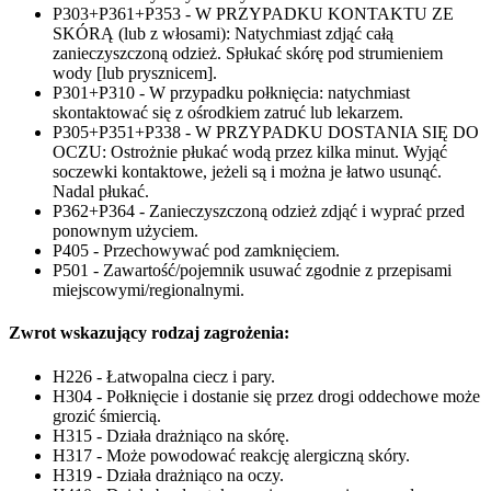
P303+P361+P353 - W PRZYPADKU KONTAKTU ZE
SKÓRĄ (lub z włosami): Natychmiast zdjąć całą
zanieczyszczoną odzież. Spłukać skórę pod strumieniem
wody [lub prysznicem].
P301+P310 - W przypadku połknięcia: natychmiast
skontaktować się z ośrodkiem zatruć lub lekarzem.
P305+P351+P338 - W PRZYPADKU DOSTANIA SIĘ DO
OCZU: Ostrożnie płukać wodą przez kilka minut. Wyjąć
soczewki kontaktowe, jeżeli są i można je łatwo usunąć.
Nadal płukać.
P362+P364 - Zanieczyszczoną odzież zdjąć i wyprać przed
ponownym użyciem.
P405 - Przechowywać pod zamknięciem.
P501 - Zawartość/pojemnik usuwać zgodnie z przepisami
miejscowymi/regionalnymi.
Zwrot wskazujący rodzaj zagrożenia:
H226 - Łatwopalna ciecz i pary.
H304 - Połknięcie i dostanie się przez drogi oddechowe może
grozić śmiercią.
H315 - Działa drażniąco na skórę.
H317 - Może powodować reakcję alergiczną skóry.
H319 - Działa drażniąco na oczy.