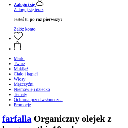
Zaloguj się
Zaloguj się teraz
Jesteś tu
po raz pierwszy?
Załóż konto
Marki
Twarz
Makijaż
Ciało i kąpiel
Włosy
Mężczyźni
Niemowlę i dziecko
Tematy
Ochrona przeciwsłoneczna
Promocje
farfalla
Organiczny olejek z