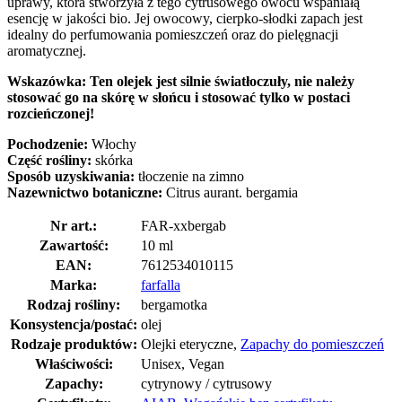
uprawy, która stworzyła z tego cytrusowego owocu wspaniałą
esencję w jakości bio. Jej owocowy, cierpko-słodki zapach jest
idealny do perfumowania pomieszczeń oraz do pielęgnacji
aromatycznej.
Wskazówka: Ten olejek jest silnie światłoczuły, nie należy
stosować go na skórę w słońcu i stosować tylko w postaci
rozcieńczonej!
Pochodzenie:
Włochy
Część rośliny:
skórka
Sposób uzyskiwania:
tłoczenie na zimno
Nazewnictwo botaniczne:
Citrus aurant. bergamia
Nr art.:
FAR-xxbergab
Zawartość:
10 ml
EAN:
7612534010115
Marka:
farfalla
Rodzaj rośliny:
bergamotka
Konsystencja/postać:
olej
Rodzaje produktów:
Olejki eteryczne,
Zapachy do pomieszczeń
Właściwości:
Unisex, Vegan
Zapachy:
cytrynowy / cytrusowy