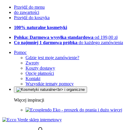
Przejdź do menu
do zawartości
Przejdź do koszyka
100% naturalne kosmetyki
Polska: Darmowa wysyłka standardowa
od 199,00 zł
Co najmniej 1 darmowa próbka
do każdego zamówienia
Pomoc
Gdzie jest moje zamówienie?
Zwroty
Koszty dostawy
Opcje płatności
Kontakt
Wszystkie tematy pomocy
Więcej inspiracji
Eko - proszek do prania i dużo więcej