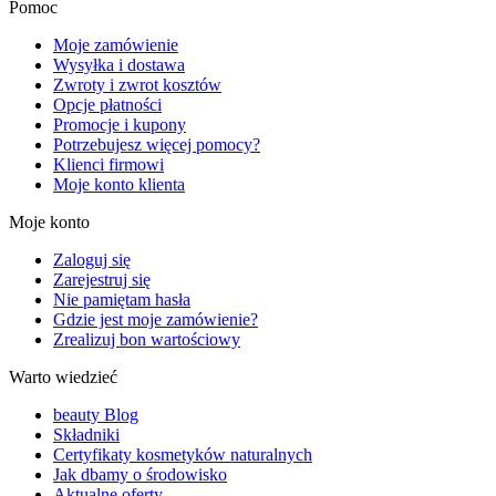
Pomoc
Moje zamówienie
Wysyłka i dostawa
Zwroty i zwrot kosztów
Opcje płatności
Promocje i kupony
Potrzebujesz więcej pomocy?
Klienci firmowi
Moje konto klienta
Moje konto
Zaloguj się
Zarejestruj się
Nie pamiętam hasła
Gdzie jest moje zamówienie?
Zrealizuj bon wartościowy
Warto wiedzieć
beauty Blog
Składniki
Certyfikaty kosmetyków naturalnych
Jak dbamy o środowisko
Aktualne oferty