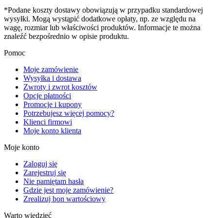
*Podane koszty dostawy obowiązują w przypadku standardowej
wysyłki. Mogą wystąpić dodatkowe opłaty, np. ze względu na
wagę, rozmiar lub właściwości produktów. Informacje te można
znaleźć bezpośrednio w opisie produktu.
Pomoc
Moje zamówienie
Wysyłka i dostawa
Zwroty i zwrot kosztów
Opcje płatności
Promocje i kupony
Potrzebujesz więcej pomocy?
Klienci firmowi
Moje konto klienta
Moje konto
Zaloguj się
Zarejestruj się
Nie pamiętam hasła
Gdzie jest moje zamówienie?
Zrealizuj bon wartościowy
Warto wiedzieć