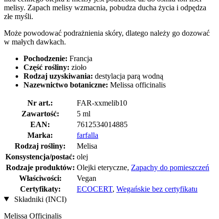
melisy. Zapach melisy wzmacnia, pobudza ducha życia i odpędza
złe myśli.
Może powodować podrażnienia skóry, dlatego należy go dozować
w małych dawkach.
Pochodzenie:
Francja
Część rośliny:
zioło
Rodzaj uzyskiwania:
destylacja parą wodną
Nazewnictwo botaniczne:
Melissa officinalis
Nr art.:
FAR-xxmelib10
Zawartość:
5 ml
EAN:
7612534014885
Marka:
farfalla
Rodzaj rośliny:
Melisa
Konsystencja/postać:
olej
Rodzaje produktów:
Olejki eteryczne,
Zapachy do pomieszczeń
Właściwości:
Vegan
Certyfikaty:
ECOCERT
,
Wegańskie bez certyfikatu
Składniki (INCI)
Melissa Officinalis