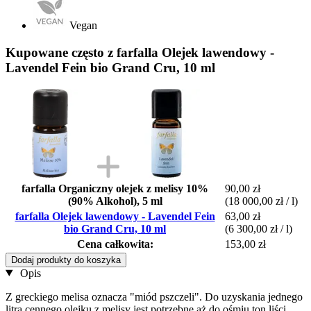
Vegan
Kupowane często z farfalla Olejek lawendowy -
Lavendel Fein bio Grand Cru, 10 ml
farfalla Organiczny olejek z melisy 10%
90,00 zł
(90% Alkohol), 5 ml
(18 000,00 zł / l)
farfalla Olejek lawendowy - Lavendel Fein
63,00 zł
bio Grand Cru, 10 ml
(6 300,00 zł / l)
Cena całkowita:
153,00 zł
Dodaj produkty do koszyka
Opis
Z greckiego melisa oznacza "miód pszczeli". Do uzyskania jednego
litra cennego olejku z melisy jest potrzebne aż do ośmiu ton liści