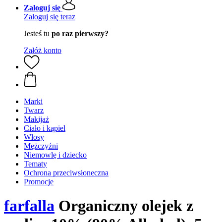
Zaloguj się
Zaloguj się teraz
Jesteś tu
po raz pierwszy?
Załóż konto
Marki
Twarz
Makijaż
Ciało i kąpiel
Włosy
Mężczyźni
Niemowlę i dziecko
Tematy
Ochrona przeciwsłoneczna
Promocje
farfalla
Organiczny olejek z