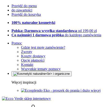
Przejdź do menu
do zawartości
Przejdź do koszyka
100% naturalne kosmetyki
Polska: Darmowa wysyłka standardowa
od 199,00 zł
Co najmniej 1 darmowa próbka
do każdego zamówienia
Pomoc
Gdzie jest moje zamówienie?
Zwroty
Koszty dostawy
Opcje płatności
Kontakt
Wszystkie tematy pomocy
Więcej inspiracji
Eko - proszek do prania i dużo więcej