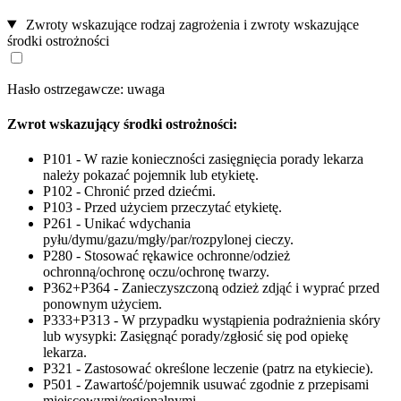
Zwroty wskazujące rodzaj zagrożenia i zwroty wskazujące
środki ostrożności
Hasło ostrzegawcze: uwaga
Zwrot wskazujący środki ostrożności:
P101 - W razie konieczności zasięgnięcia porady lekarza
należy pokazać pojemnik lub etykietę.
P102 - Chronić przed dziećmi.
P103 - Przed użyciem przeczytać etykietę.
P261 - Unikać wdychania
pyłu/dymu/gazu/mgły/par/rozpylonej cieczy.
P280 - Stosować rękawice ochronne/odzież
ochronną/ochronę oczu/ochronę twarzy.
P362+P364 - Zanieczyszczoną odzież zdjąć i wyprać przed
ponownym użyciem.
P333+P313 - W przypadku wystąpienia podrażnienia skóry
lub wysypki: Zasięgnąć porady/zgłosić się pod opiekę
lekarza.
P321 - Zastosować określone leczenie (patrz na etykiecie).
P501 - Zawartość/pojemnik usuwać zgodnie z przepisami
miejscowymi/regionalnymi.