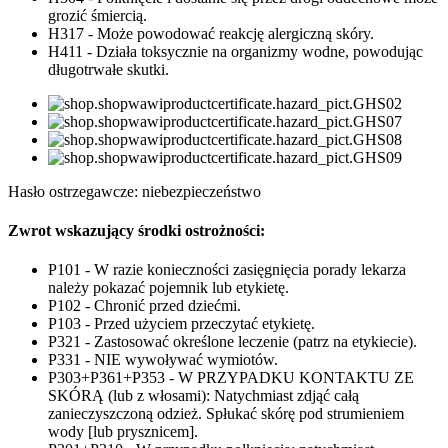
grozić śmiercią.
H317 - Może powodować reakcję alergiczną skóry.
H411 - Działa toksycznie na organizmy wodne, powodując
długotrwałe skutki.
Hasło ostrzegawcze: niebezpieczeństwo
Zwrot wskazujący środki ostrożności:
P101 - W razie konieczności zasięgnięcia porady lekarza
należy pokazać pojemnik lub etykietę.
P102 - Chronić przed dziećmi.
P103 - Przed użyciem przeczytać etykietę.
P321 - Zastosować określone leczenie (patrz na etykiecie).
P331 - NIE wywoływać wymiotów.
P303+P361+P353 - W PRZYPADKU KONTAKTU ZE
SKÓRĄ (lub z włosami): Natychmiast zdjąć całą
zanieczyszczoną odzież. Spłukać skórę pod strumieniem
wody [lub prysznicem].