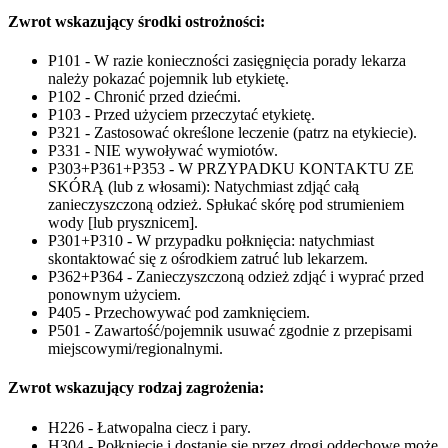
Zwrot wskazujący środki ostrożności:
P101 - W razie konieczności zasięgnięcia porady lekarza
należy pokazać pojemnik lub etykietę.
P102 - Chronić przed dziećmi.
P103 - Przed użyciem przeczytać etykietę.
P321 - Zastosować określone leczenie (patrz na etykiecie).
P331 - NIE wywoływać wymiotów.
P303+P361+P353 - W PRZYPADKU KONTAKTU ZE
SKÓRĄ (lub z włosami): Natychmiast zdjąć całą
zanieczyszczoną odzież. Spłukać skórę pod strumieniem
wody [lub prysznicem].
P301+P310 - W przypadku połknięcia: natychmiast
skontaktować się z ośrodkiem zatruć lub lekarzem.
P362+P364 - Zanieczyszczoną odzież zdjąć i wyprać przed
ponownym użyciem.
P405 - Przechowywać pod zamknięciem.
P501 - Zawartość/pojemnik usuwać zgodnie z przepisami
miejscowymi/regionalnymi.
Zwrot wskazujący rodzaj zagrożenia:
H226 - Łatwopalna ciecz i pary.
H304 - Połknięcie i dostanie się przez drogi oddechowe może