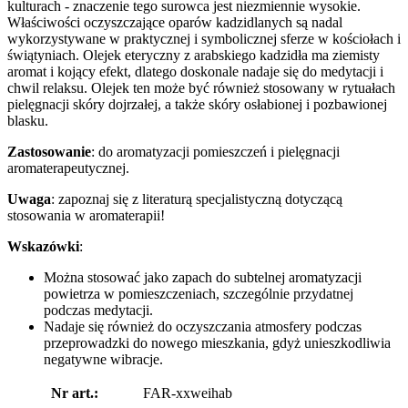
kulturach - znaczenie tego surowca jest niezmiennie wysokie.
Właściwości oczyszczające oparów kadzidlanych są nadal
wykorzystywane w praktycznej i symbolicznej sferze w kościołach i
świątyniach. Olejek eteryczny z arabskiego kadzidła ma ziemisty
aromat i kojący efekt, dlatego doskonale nadaje się do medytacji i
chwil relaksu. Olejek ten może być również stosowany w rytuałach
pielęgnacji skóry dojrzałej, a także skóry osłabionej i pozbawionej
blasku.
Zastosowanie
: do aromatyzacji pomieszczeń i pielęgnacji
aromaterapeutycznej.
Uwaga
: zapoznaj się z literaturą specjalistyczną dotyczącą
stosowania w aromaterapii!
Wskazówki
:
Można stosować jako zapach do subtelnej aromatyzacji
powietrza w pomieszczeniach, szczególnie przydatnej
podczas medytacji.
Nadaje się również do oczyszczania atmosfery podczas
przeprowadzki do nowego mieszkania, gdyż unieszkodliwia
negatywne wibracje.
Nr art.:
FAR-xxweihab