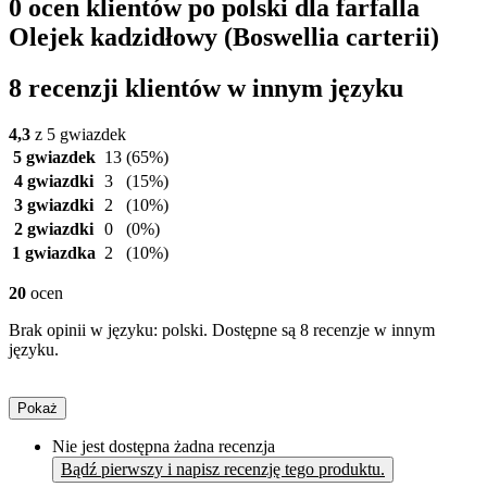
0 ocen klientów po polski dla farfalla
Olejek kadzidłowy (Boswellia carterii)
8 recenzji klientów w innym języku
4,3
z 5 gwiazdek
5 gwiazdek
13
(65%)
4 gwiazdki
3
(15%)
3 gwiazdki
2
(10%)
2 gwiazdki
0
(0%)
1 gwiazdka
2
(10%)
20
ocen
Brak opinii w języku: polski. Dostępne są 8 recenzje w innym
języku.
Pokaż
Nie jest dostępna żadna recenzja
Bądź pierwszy i napisz recenzję tego produktu.