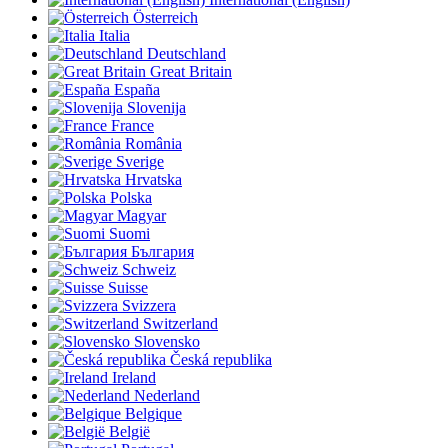
Österreich
Italia
Deutschland
Great Britain
España
Slovenija
France
România
Sverige
Hrvatska
Polska
Magyar
Suomi
България
Schweiz
Suisse
Svizzera
Switzerland
Slovensko
Česká republika
Ireland
Nederland
Belgique
België