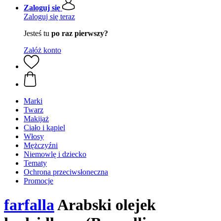
Zaloguj się
Zaloguj się teraz
Jesteś tu
po raz pierwszy?
Załóż konto
Marki
Twarz
Makijaż
Ciało i kąpiel
Włosy
Mężczyźni
Niemowlę i dziecko
Tematy
Ochrona przeciwsłoneczna
Promocje
farfalla
Arabski olejek