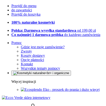
Przejdź do menu
do zawartości
Przejdź do koszyka
100% naturalne kosmetyki
Polska: Darmowa wysyłka standardowa
od 199,00 zł
Co najmniej 1 darmowa próbka
do każdego zamówienia
Pomoc
Gdzie jest moje zamówienie?
Zwroty
Koszty dostawy
Opcje płatności
Kontakt
Wszystkie tematy pomocy
Więcej inspiracji
Eko - proszek do prania i dużo więcej