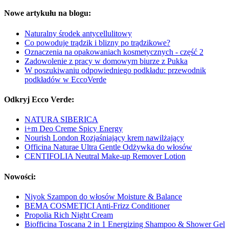
Nowe artykułu na blogu:
Naturalny środek antycellulitowy
Co powoduje trądzik i blizny po trądzikowe?
Oznaczenia na opakowaniach kosmetycznych - część 2
Zadowolenie z pracy w domowym biurze z Pukka
W poszukiwaniu odpowiedniego podkładu: przewodnik
podkładów w EccoVerde
Odkryj Ecco Verde:
NATURA SIBERICA
i+m Deo Creme Spicy Energy
Nourish London Rozjaśniający krem nawilżający
Officina Naturae Ultra Gentle Odżywka do włosów
CENTIFOLIA Neutral Make-up Remover Lotion
Nowości:
Niyok Szampon do włosów Moisture & Balance
BEMA COSMETICI Anti-Frizz Conditioner
Propolia Rich Night Cream
Biofficina Toscana 2 in 1 Energizing Shampoo & Shower Gel