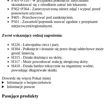
P301+P310 - W przypadku połknięcia: natychmiast
skontaktować się z ośrodkiem zatruć lub lekarzem.
P362+P364 - Zanieczyszczoną odzież zdjąć i wyprać przed
ponownym użyciem.
P405 - Przechowywać pod zamknięciem.
P501 - Zawartość/pojemnik usuwać zgodnie z przepisami
miejscowymi/regionalnymi.
Zwrot wskazujący rodzaj zagrożenia:
H226 - Łatwopalna ciecz i pary.
H304 - Połknięcie i dostanie się przez drogi oddechowe może
grozić śmiercią.
H315 - Działa drażniąco na skórę.
H317 - Może powodować reakcję alergiczną skóry.
H410 - Działa bardzo toksycznie na organizmy wodne,
powodując długotrwałe skutki.
Dowiedz się więcej
Pokaż mniej
Informacje o bezpieczeństwie
Informacje prawne
Pasujące produkty