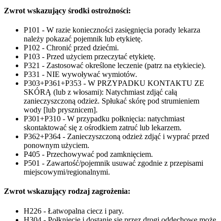
Zwrot wskazujący środki ostrożności:
P101 - W razie konieczności zasięgnięcia porady lekarza
należy pokazać pojemnik lub etykietę.
P102 - Chronić przed dziećmi.
P103 - Przed użyciem przeczytać etykietę.
P321 - Zastosować określone leczenie (patrz na etykiecie).
P331 - NIE wywoływać wymiotów.
P303+P361+P353 - W PRZYPADKU KONTAKTU ZE
SKÓRĄ (lub z włosami): Natychmiast zdjąć całą
zanieczyszczoną odzież. Spłukać skórę pod strumieniem
wody [lub prysznicem].
P301+P310 - W przypadku połknięcia: natychmiast
skontaktować się z ośrodkiem zatruć lub lekarzem.
P362+P364 - Zanieczyszczoną odzież zdjąć i wyprać przed
ponownym użyciem.
P405 - Przechowywać pod zamknięciem.
P501 - Zawartość/pojemnik usuwać zgodnie z przepisami
miejscowymi/regionalnymi.
Zwrot wskazujący rodzaj zagrożenia:
H226 - Łatwopalna ciecz i pary.
H304 - Połknięcie i dostanie się przez drogi oddechowe może