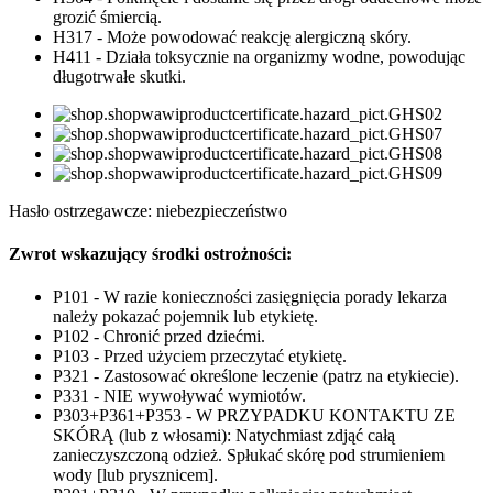
grozić śmiercią.
H317 - Może powodować reakcję alergiczną skóry.
H411 - Działa toksycznie na organizmy wodne, powodując
długotrwałe skutki.
Hasło ostrzegawcze: niebezpieczeństwo
Zwrot wskazujący środki ostrożności:
P101 - W razie konieczności zasięgnięcia porady lekarza
należy pokazać pojemnik lub etykietę.
P102 - Chronić przed dziećmi.
P103 - Przed użyciem przeczytać etykietę.
P321 - Zastosować określone leczenie (patrz na etykiecie).
P331 - NIE wywoływać wymiotów.
P303+P361+P353 - W PRZYPADKU KONTAKTU ZE
SKÓRĄ (lub z włosami): Natychmiast zdjąć całą
zanieczyszczoną odzież. Spłukać skórę pod strumieniem
wody [lub prysznicem].