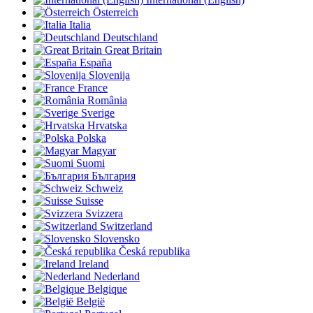
Österreich
Italia
Deutschland
Great Britain
España
Slovenija
France
România
Sverige
Hrvatska
Polska
Magyar
Suomi
България
Schweiz
Suisse
Svizzera
Switzerland
Slovensko
Česká republika
Ireland
Nederland
Belgique
België