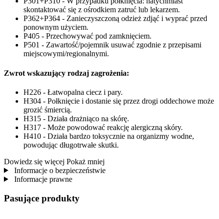
P301+P310 - W przypadku połknięcia: natychmiast
skontaktować się z ośrodkiem zatruć lub lekarzem.
P362+P364 - Zanieczyszczoną odzież zdjąć i wyprać przed
ponownym użyciem.
P405 - Przechowywać pod zamknięciem.
P501 - Zawartość/pojemnik usuwać zgodnie z przepisami
miejscowymi/regionalnymi.
Zwrot wskazujący rodzaj zagrożenia:
H226 - Łatwopalna ciecz i pary.
H304 - Połknięcie i dostanie się przez drogi oddechowe może
grozić śmiercią.
H315 - Działa drażniąco na skórę.
H317 - Może powodować reakcję alergiczną skóry.
H410 - Działa bardzo toksycznie na organizmy wodne,
powodując długotrwałe skutki.
Dowiedz się więcej
Pokaż mniej
Informacje o bezpieczeństwie
Informacje prawne
Pasujące produkty