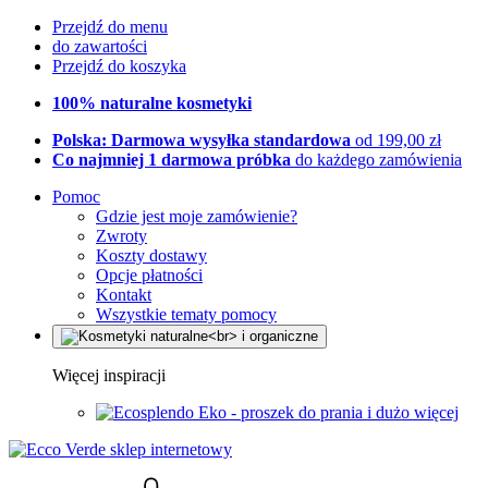
Przejdź do menu
do zawartości
Przejdź do koszyka
100% naturalne kosmetyki
Polska: Darmowa wysyłka standardowa
od 199,00 zł
Co najmniej 1 darmowa próbka
do każdego zamówienia
Pomoc
Gdzie jest moje zamówienie?
Zwroty
Koszty dostawy
Opcje płatności
Kontakt
Wszystkie tematy pomocy
Więcej inspiracji
Eko - proszek do prania i dużo więcej