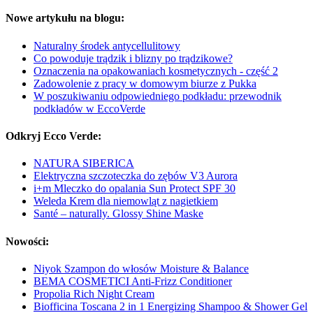
Nowe artykułu na blogu:
Naturalny środek antycellulitowy
Co powoduje trądzik i blizny po trądzikowe?
Oznaczenia na opakowaniach kosmetycznych - część 2
Zadowolenie z pracy w domowym biurze z Pukka
W poszukiwaniu odpowiedniego podkładu: przewodnik
podkładów w EccoVerde
Odkryj Ecco Verde:
NATURA SIBERICA
Elektryczna szczoteczka do zębów V3 Aurora
i+m Mleczko do opalania Sun Protect SPF 30
Weleda Krem dla niemowląt z nagietkiem
Santé – naturally. Glossy Shine Maske
Nowości:
Niyok Szampon do włosów Moisture & Balance
BEMA COSMETICI Anti-Frizz Conditioner
Propolia Rich Night Cream
Biofficina Toscana 2 in 1 Energizing Shampoo & Shower Gel