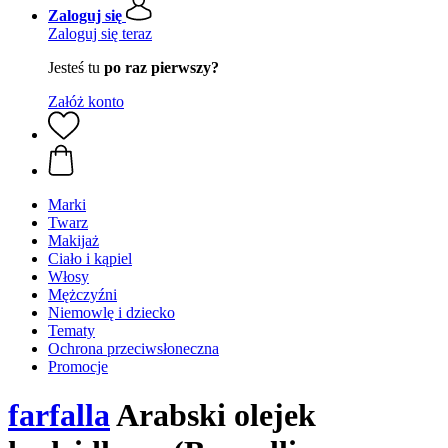
Zaloguj się
Zaloguj się teraz
Jesteś tu
po raz pierwszy?
Załóż konto
Marki
Twarz
Makijaż
Ciało i kąpiel
Włosy
Mężczyźni
Niemowlę i dziecko
Tematy
Ochrona przeciwsłoneczna
Promocje
farfalla
Arabski olejek