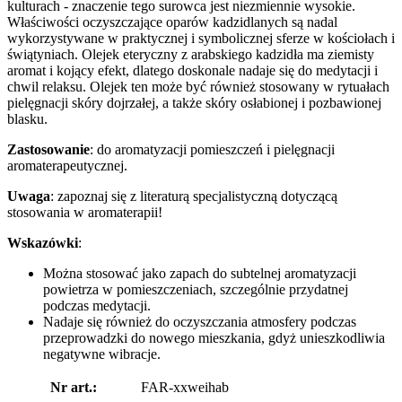
kulturach - znaczenie tego surowca jest niezmiennie wysokie.
Właściwości oczyszczające oparów kadzidlanych są nadal
wykorzystywane w praktycznej i symbolicznej sferze w kościołach i
świątyniach. Olejek eteryczny z arabskiego kadzidła ma ziemisty
aromat i kojący efekt, dlatego doskonale nadaje się do medytacji i
chwil relaksu. Olejek ten może być również stosowany w rytuałach
pielęgnacji skóry dojrzałej, a także skóry osłabionej i pozbawionej
blasku.
Zastosowanie
: do aromatyzacji pomieszczeń i pielęgnacji
aromaterapeutycznej.
Uwaga
: zapoznaj się z literaturą specjalistyczną dotyczącą
stosowania w aromaterapii!
Wskazówki
:
Można stosować jako zapach do subtelnej aromatyzacji
powietrza w pomieszczeniach, szczególnie przydatnej
podczas medytacji.
Nadaje się również do oczyszczania atmosfery podczas
przeprowadzki do nowego mieszkania, gdyż unieszkodliwia
negatywne wibracje.
Nr art.:
FAR-xxweihab