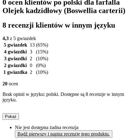
0 ocen klientów po polski dla farfalla
Olejek kadzidłowy (Boswellia carterii)
8 recenzji klientów w innym języku
4,3
z 5 gwiazdek
5 gwiazdek
13
(65%)
4 gwiazdki
3
(15%)
3 gwiazdki
2
(10%)
2 gwiazdki
0
(0%)
1 gwiazdka
2
(10%)
20
ocen
Brak opinii w języku: polski. Dostępne są 8 recenzje w innym
języku.
Pokaż
Nie jest dostępna żadna recenzja
Bądź pierwszy i napisz recenzję tego produktu.