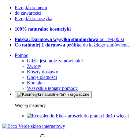
Przejdź do menu
do zawartości
Przejdź do koszyka
100% naturalne kosmetyki
Polska: Darmowa wysyłka standardowa
od 199,00 zł
Co najmniej 1 darmowa próbka
do każdego zamówienia
Pomoc
Gdzie jest moje zamówienie?
Zwroty
Koszty dostawy
Opcje płatności
Kontakt
Wszystkie tematy pomocy
Więcej inspiracji
Eko - proszek do prania i dużo więcej