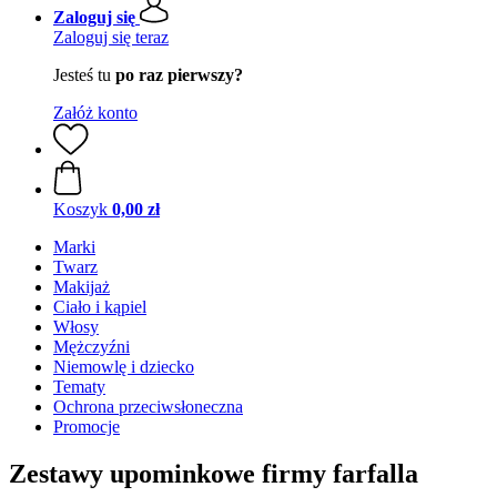
Zaloguj się
Zaloguj się teraz
Jesteś tu
po raz pierwszy?
Załóż konto
Koszyk
0,00 zł
Marki
Twarz
Makijaż
Ciało i kąpiel
Włosy
Mężczyźni
Niemowlę i dziecko
Tematy
Ochrona przeciwsłoneczna
Promocje
Zestawy upominkowe firmy farfalla