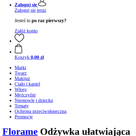
Zaloguj się
Zaloguj się teraz
Jesteś tu
po raz pierwszy?
Załóż konto
Koszyk
0,00 zł
Marki
Twarz
Makijaż
Ciało i kąpiel
Włosy
Mężczyźni
Niemowlę i dziecko
Tematy
Ochrona przeciwsłoneczna
Promocje
Florame
Odżywka ułatwiająca