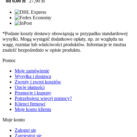
od 0,00 zł
27,90 zł
*Podane koszty dostawy obowiązują w przypadku standardowej
wysyłki. Mogą wystąpić dodatkowe opłaty, np. ze względu na
wagę, rozmiar lub właściwości produktów. Informacje te można
znaleźć bezpośrednio w opisie produktu.
Pomoc
Moje zamówienie
Wysyłka i dostawa
Zwroty i zwrot kosztów
Opcje płatności
Promocje i kupony
Potrzebujesz więcej pomocy?
Klienci firmowi
Moje konto klienta
Moje konto
Zaloguj się
Zarejestruj się