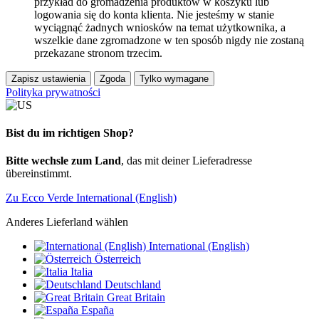
przykład do gromadzenia produktów w koszyku lub
logowania się do konta klienta. Nie jesteśmy w stanie
wyciągnąć żadnych wniosków na temat użytkownika, a
wszelkie dane zgromadzone w ten sposób nigdy nie zostaną
przekazane stronom trzecim.
Zapisz ustawienia
Zgoda
Tylko wymagane
Polityka prywatności
Bist du im richtigen Shop?
Bitte wechsle zum Land
, das mit deiner Lieferadresse
übereinstimmt.
Zu Ecco Verde International (English)
Anderes Lieferland wählen
International (English)
Österreich
Italia
Deutschland
Great Britain
España