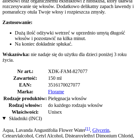
aloesowi oraz organicznemu ekstraktowi z hibiskusa, który ułatwia
rozczesywanie się włosów. Dodatkowo delikatny zapach lawendy i
pomarańczy otula Twoje włosy i rozpieszcza zmysły.
Zastosowanie:
Dużą ilość odżywki wetrzeć w uprzednio umytą długość
włosów i pozostawić na kilka minut.
Na koniec dokładnie spłukać.
Wskazówka:
nie nadaje się do użytku dla dzieci poniżej 3 roku
życia.
Nr art.:
XDK-FAM-827077
Zawartość:
150 ml
EAN:
3516170027077
Marka:
Florame
Rodzaje produktów:
Pielęgnacja włosów
Rodzaj włosów:
do każdego rodzaju włosów
Właściwości:
Unisex
Składniki (INCI)
[1]
Aqua, Lavanda Angustifolia Flower Water
,
Glycerin
,
Cetearylalcohol, Cetyl Alcohol, Distearoylethyl Dimonium Chlorid,