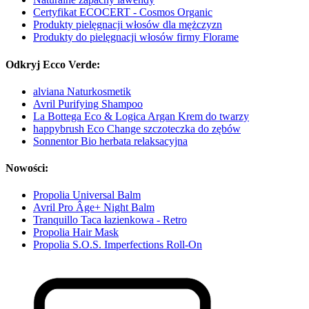
Certyfikat ECOCERT - Cosmos Organic
Produkty pielęgnacji włosów dla mężczyzn
Produkty do pielęgnacji włosów firmy Florame
Odkryj Ecco Verde:
alviana Naturkosmetik
Avril Purifying Shampoo
La Bottega Eco & Logica Argan Krem do twarzy
happybrush Eco Change szczoteczka do zębów
Sonnentor Bio herbata relaksacyjna
Nowości:
Propolia Universal Balm
Avril Pro Âge+ Night Balm
Tranquillo Taca łazienkowa - Retro
Propolia Hair Mask
Propolia S.O.S. Imperfections Roll-On