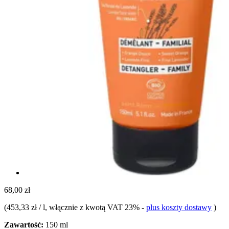
68,00 zł
(
453,33 zł / l
, włącznie z kwotą VAT 23%
-
plus koszty dostawy
)
Zawartość:
150 ml