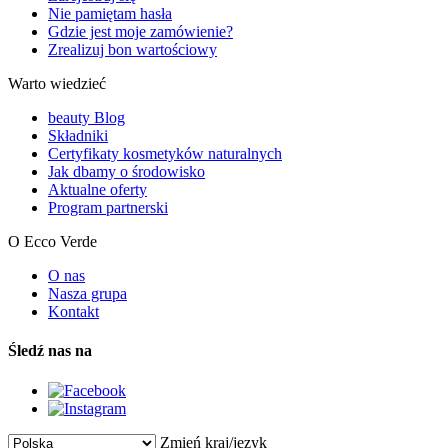
Nie pamiętam hasła
Gdzie jest moje zamówienie?
Zrealizuj bon wartościowy
Warto wiedzieć
beauty Blog
Składniki
Certyfikaty kosmetyków naturalnych
Jak dbamy o środowisko
Aktualne oferty
Program partnerski
O Ecco Verde
O nas
Nasza grupa
Kontakt
Śledź nas na
Zmień kraj/język