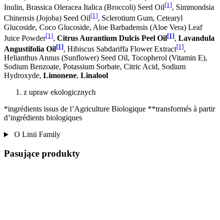
[1]
Inulin, Brassica Oleracea Italica (Broccoli) Seed Oil
, Simmondsia
[1]
Chinensis (Jojoba) Seed Oil
, Sclerotium Gum, Cetearyl
Glucoside, Coco Glucoside, Aloe Barbadensis (Aloe Vera) Leaf
[1]
[1]
Juice Powder
,
Citrus Aurantium Dulcis Peel Oil
,
Lavandula
[1]
[1]
Angustifolia Oil
, Hibiscus Sabdariffa Flower Extract
,
Helianthus Annus (Sunflower) Seed Oil, Tocopherol (Vitamin E),
Sodium Benzoate, Potassium Sorbate, Citric Acid, Sodium
Hydroxyde,
Limonene
,
Linalool
z upraw ekologicznych
*ingrédients issus de l’Agriculture Biologique **transformés à partir
d’ingrédients biologiques
O Linii Family
Pasujące produkty