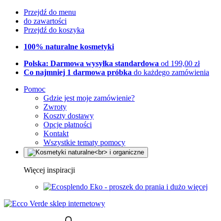
Przejdź do menu
do zawartości
Przejdź do koszyka
100% naturalne kosmetyki
Polska: Darmowa wysyłka standardowa
od 199,00 zł
Co najmniej 1 darmowa próbka
do każdego zamówienia
Pomoc
Gdzie jest moje zamówienie?
Zwroty
Koszty dostawy
Opcje płatności
Kontakt
Wszystkie tematy pomocy
Więcej inspiracji
Eko - proszek do prania i dużo więcej