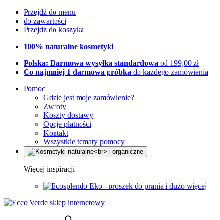
Przejdź do menu
do zawartości
Przejdź do koszyka
100% naturalne kosmetyki
Polska: Darmowa wysyłka standardowa
od 199,00 zł
Co najmniej 1 darmowa próbka
do każdego zamówienia
Pomoc
Gdzie jest moje zamówienie?
Zwroty
Koszty dostawy
Opcje płatności
Kontakt
Wszystkie tematy pomocy
Więcej inspiracji
Eko - proszek do prania i dużo więcej