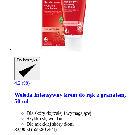
Do koszyka
4.2 (98)
Weleda
Intensywny krem do rąk z granatem,
50 ml
Dla skóry dojrzałej i wymagającej
Szybko się wchłania
Dla miekkiej skóry dłoni
32,99 zł
(659,80 zł / l)