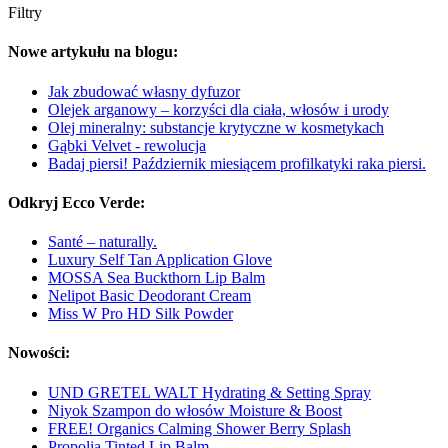
Filtry
Nowe artykułu na blogu:
Jak zbudować własny dyfuzor
Olejek arganowy – korzyści dla ciała, włosów i urody
Olej mineralny: substancje krytyczne w kosmetykach
Gąbki Velvet - rewolucja
Badaj piersi! Październik miesiącem profilkatyki raka piersi.
Odkryj Ecco Verde:
Santé – naturally.
Luxury Self Tan Application Glove
MOSSA Sea Buckthorn Lip Balm
Nelipot Basic Deodorant Cream
Miss W Pro HD Silk Powder
Nowości:
UND GRETEL WALT Hydrating & Setting Spray
Niyok Szampon do włosów Moisture & Boost
FREE! Organics Calming Shower Berry Splash
Propolia Tinted Lip Balm