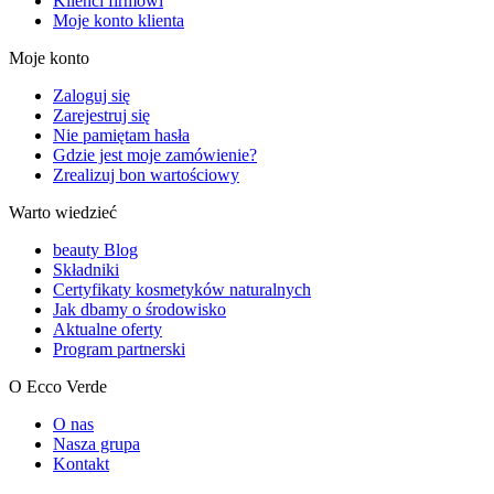
Klienci firmowi
Moje konto klienta
Moje konto
Zaloguj się
Zarejestruj się
Nie pamiętam hasła
Gdzie jest moje zamówienie?
Zrealizuj bon wartościowy
Warto wiedzieć
beauty Blog
Składniki
Certyfikaty kosmetyków naturalnych
Jak dbamy o środowisko
Aktualne oferty
Program partnerski
O Ecco Verde
O nas
Nasza grupa
Kontakt