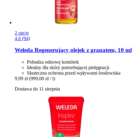
2 opcje
4.6 (94)
Weleda
Regenerujący olejek z granatem, 10 ml
Pobudza odnowę komórek
Idealny dla skóry potrzebującej pielęgnacji
Skuteczna ochrona przed wpływami środowiska
9,99 zł
(999,00 zł / l)
Dostawa do 11 sierpnia