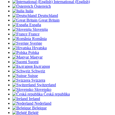
International (English)
Österreich
Italia
Deutschland
Great Britain
España
Slovenija
France
România
Sverige
Hrvatska
Polska
Magyar
Suomi
България
Schweiz
Suisse
Svizzera
Switzerland
Slovensko
Česká republika
Ireland
Nederland
Belgique
België