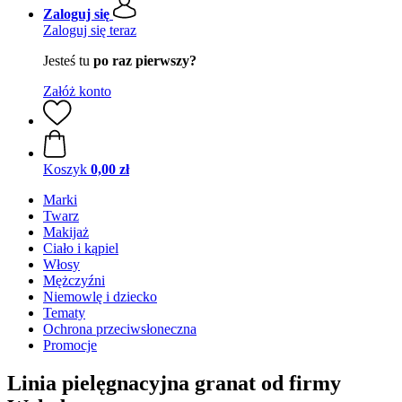
Zaloguj się
Zaloguj się teraz
Jesteś tu
po raz pierwszy?
Załóż konto
Koszyk
0,00 zł
Marki
Twarz
Makijaż
Ciało i kąpiel
Włosy
Mężczyźni
Niemowlę i dziecko
Tematy
Ochrona przeciwsłoneczna
Promocje
Linia pielęgnacyjna granat od firmy