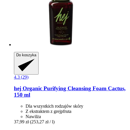
Do koszyka
4.3 (29)
hej Organic
Purifying Cleansing Foam Cactus,
150 ml
Dla wszystkich rodzajów skóry
Z ekstraktem z grejpfruta
Nawilża
37,99 zł
(253,27 zł / l)