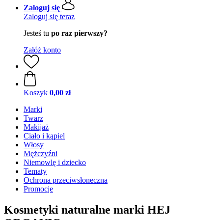
Zaloguj się
Zaloguj się teraz
Jesteś tu
po raz pierwszy?
Załóż konto
Koszyk
0,00 zł
Marki
Twarz
Makijaż
Ciało i kąpiel
Włosy
Mężczyźni
Niemowlę i dziecko
Tematy
Ochrona przeciwsłoneczna
Promocje
Kosmetyki naturalne marki HEJ