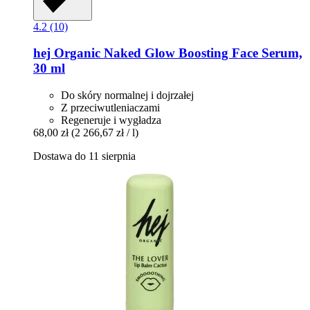
4.2 (10)
hej Organic
Naked Glow Boosting Face Serum,
30 ml
Do skóry normalnej i dojrzałej
Z przeciwutleniaczami
Regeneruje i wygładza
68,00 zł
(2 266,67 zł / l)
Dostawa do 11 sierpnia