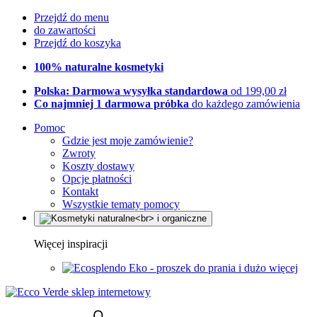
Przejdź do menu
do zawartości
Przejdź do koszyka
100% naturalne kosmetyki
Polska: Darmowa wysyłka standardowa
od 199,00 zł
Co najmniej 1 darmowa próbka
do każdego zamówienia
Pomoc
Gdzie jest moje zamówienie?
Zwroty
Koszty dostawy
Opcje płatności
Kontakt
Wszystkie tematy pomocy
Więcej inspiracji
Eko - proszek do prania i dużo więcej