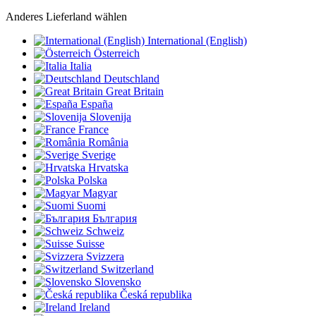
Anderes Lieferland wählen
International (English)
Österreich
Italia
Deutschland
Great Britain
España
Slovenija
France
România
Sverige
Hrvatska
Polska
Magyar
Suomi
България
Schweiz
Suisse
Svizzera
Switzerland
Slovensko
Česká republika
Ireland