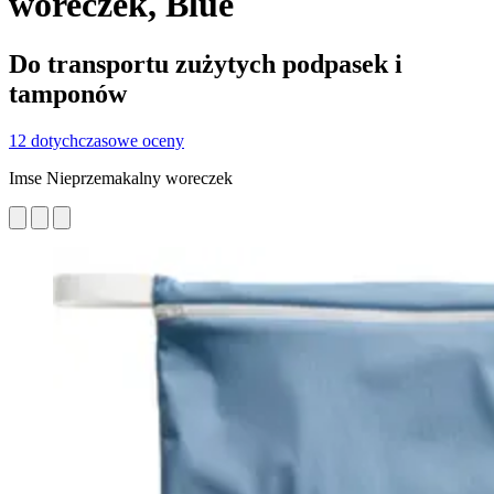
woreczek, Blue
Do transportu zużytych podpasek i
tamponów
12 dotychczasowe oceny
Imse Nieprzemakalny woreczek