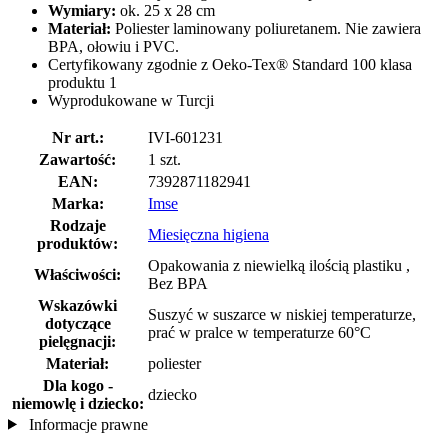
Wymiary:
ok. 25 x 28 cm
Materiał:
Poliester laminowany poliuretanem. Nie zawiera
BPA, ołowiu i PVC.
Certyfikowany zgodnie z Oeko-Tex® Standard 100 klasa
produktu 1
Wyprodukowane w Turcji
Nr art.:
IVI-601231
Zawartość:
1 szt.
EAN:
7392871182941
Marka:
Imse
Rodzaje
Miesięczna higiena
produktów:
Opakowania z niewielką ilością plastiku ,
Właściwości:
Bez BPA
Wskazówki
Suszyć w suszarce w niskiej temperaturze,
dotyczące
prać w pralce w temperaturze 60°C
pielęgnacji:
Materiał:
poliester
Dla kogo -
dziecko
niemowlę i dziecko:
Informacje prawne