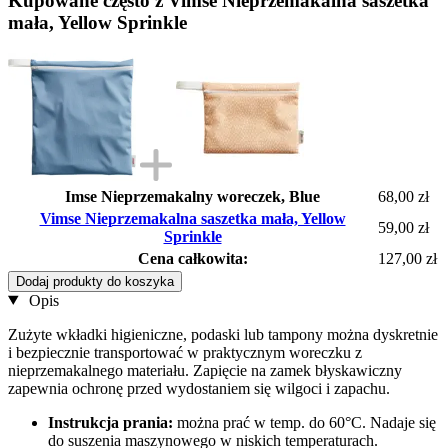
Kupowane często z Vimse Nieprzemakalna saszetka
mała, Yellow Sprinkle
Imse Nieprzemakalny woreczek, Blue
68,00 zł
Vimse Nieprzemakalna saszetka mała, Yellow
59,00 zł
Sprinkle
Cena całkowita:
127,00 zł
Dodaj produkty do koszyka
Opis
Zużyte wkładki higieniczne, podaski lub tampony można dyskretnie
i bezpiecznie transportować w praktycznym woreczku z
nieprzemakalnego materiału. Zapięcie na zamek błyskawiczny
zapewnia ochronę przed wydostaniem się wilgoci i zapachu.
Instrukcja prania:
można prać w temp. do 60°C. Nadaje się
do suszenia maszynowego w niskich temperaturach.