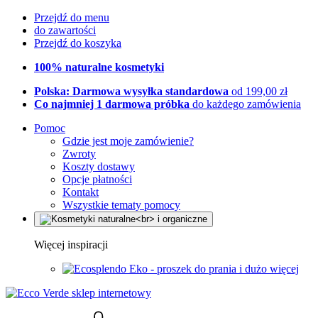
Przejdź do menu
do zawartości
Przejdź do koszyka
100% naturalne kosmetyki
Polska: Darmowa wysyłka standardowa
od 199,00 zł
Co najmniej 1 darmowa próbka
do każdego zamówienia
Pomoc
Gdzie jest moje zamówienie?
Zwroty
Koszty dostawy
Opcje płatności
Kontakt
Wszystkie tematy pomocy
Więcej inspiracji
Eko - proszek do prania i dużo więcej