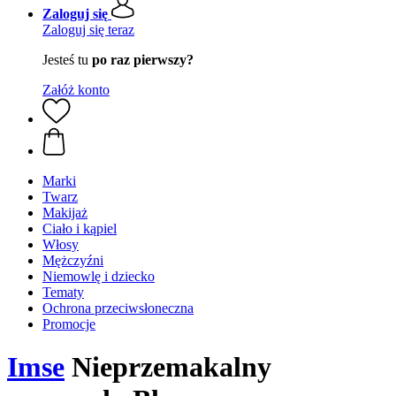
Zaloguj się
Zaloguj się teraz
Jesteś tu
po raz pierwszy?
Załóż konto
Marki
Twarz
Makijaż
Ciało i kąpiel
Włosy
Mężczyźni
Niemowlę i dziecko
Tematy
Ochrona przeciwsłoneczna
Promocje
Imse
Nieprzemakalny