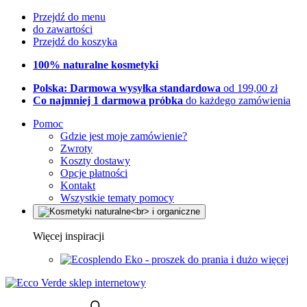
Przejdź do menu
do zawartości
Przejdź do koszyka
100% naturalne kosmetyki
Polska: Darmowa wysyłka standardowa
od 199,00 zł
Co najmniej 1 darmowa próbka
do każdego zamówienia
Pomoc
Gdzie jest moje zamówienie?
Zwroty
Koszty dostawy
Opcje płatności
Kontakt
Wszystkie tematy pomocy
Więcej inspiracji
Eko - proszek do prania i dużo więcej