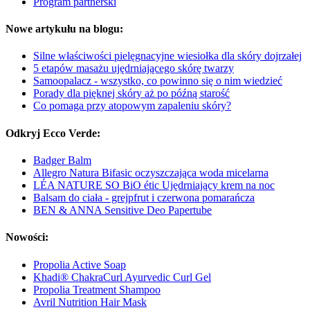
Program partnerski
Nowe artykułu na blogu:
Silne właściwości pielęgnacyjne wiesiołka dla skóry dojrzałej
5 etapów masażu ujędrniającego skórę twarzy
Samoopalacz - wszystko, co powinno się o nim wiedzieć
Porady dla pięknej skóry aż po późną starość
Co pomaga przy atopowym zapaleniu skóry?
Odkryj Ecco Verde:
Badger Balm
Allegro Natura Bifasic oczyszczająca woda micelarna
LÉA NATURE SO BiO étic Ujędrniający krem na noc
Balsam do ciała - grejpfrut i czerwona pomarańcza
BEN & ANNA Sensitive Deo Papertube
Nowości:
Propolia Active Soap
Khadi® ChakraCurl Ayurvedic Curl Gel
Propolia Treatment Shampoo
Avril Nutrition Hair Mask