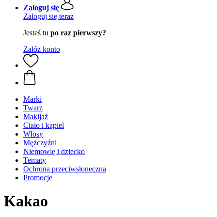
Zaloguj się
Zaloguj się teraz
Jesteś tu
po raz pierwszy?
Załóż konto
Marki
Twarz
Makijaż
Ciało i kąpiel
Włosy
Mężczyźni
Niemowlę i dziecko
Tematy
Ochrona przeciwsłoneczna
Promocje
Kakao