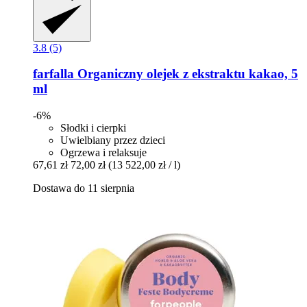
3.8 (5)
farfalla
Organiczny olejek z ekstraktu kakao, 5
ml
-6%
Słodki i cierpki
Uwielbiany przez dzieci
Ogrzewa i relaksuje
67,61 zł
72,00 zł
(13 522,00 zł / l)
Dostawa do 11 sierpnia