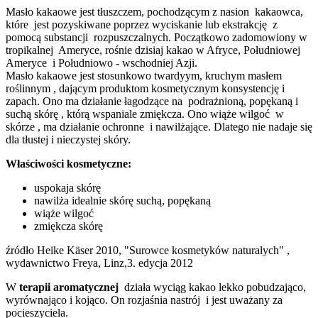
Masło kakaowe jest tłuszczem, pochodzącym z nasion kakaowca,
które jest pozyskiwane poprzez wyciskanie lub ekstrakcję z
pomocą substancji rozpuszczalnych. Początkowo zadomowiony w
tropikalnej Ameryce, rośnie dzisiaj kakao w Afryce, Południowej
Ameryce i Południowo - wschodniej Azji.
Masło kakaowe jest stosunkowo twardyym, kruchym masłem
roślinnym , dającym produktom kosmetycznym konsystencję i
zapach. Ono ma działanie łagodzące na podrażnioną, popękaną i
suchą skórę , którą wspaniale zmiękcza. Ono wiąże wilgoć w
skórze , ma działanie ochronne i nawilżające. Dlatego nie nadaje się
dla tłustej i nieczystej skóry.
Właściwości kosmetyczne:
uspokaja skórę
nawilża idealnie skórę suchą, popękaną
wiąże wilgoć
zmiękcza skórę
źródło Heike Käser 2010, "Surowce kosmetyków naturalych" ,
wydawnictwo Freya, Linz,3. edycja 2012
W
terapii aromatycznej
działa wyciąg kakao lekko pobudzająco,
wyrównająco i kojąco. On rozjaśnia nastrój i jest uważany za
pocieszyciela.