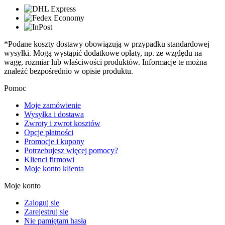
*Podane koszty dostawy obowiązują w przypadku standardowej
wysyłki. Mogą wystąpić dodatkowe opłaty, np. ze względu na
wagę, rozmiar lub właściwości produktów. Informacje te można
znaleźć bezpośrednio w opisie produktu.
Pomoc
Moje zamówienie
Wysyłka i dostawa
Zwroty i zwrot kosztów
Opcje płatności
Promocje i kupony
Potrzebujesz więcej pomocy?
Klienci firmowi
Moje konto klienta
Moje konto
Zaloguj się
Zarejestruj się
Nie pamiętam hasła