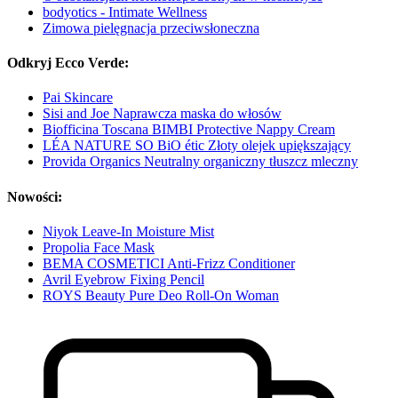
bodyotics - Intimate Wellness
Zimowa pielęgnacja przeciwsłoneczna
Odkryj Ecco Verde:
Pai Skincare
Sisi and Joe Naprawcza maska do włosów
Biofficina Toscana BIMBI Protective Nappy Cream
LÉA NATURE SO BiO étic Złoty olejek upiększający
Provida Organics Neutralny organiczny tłuszcz mleczny
Nowości:
Niyok Leave-In Moisture Mist
Propolia Face Mask
BEMA COSMETICI Anti-Frizz Conditioner
Avril Eyebrow Fixing Pencil
ROYS Beauty Pure Deo Roll-On Woman