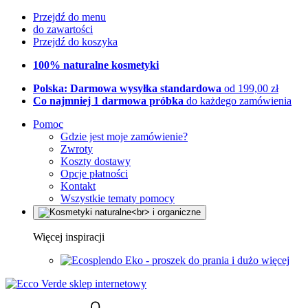
Przejdź do menu
do zawartości
Przejdź do koszyka
100% naturalne kosmetyki
Polska: Darmowa wysyłka standardowa
od 199,00 zł
Co najmniej 1 darmowa próbka
do każdego zamówienia
Pomoc
Gdzie jest moje zamówienie?
Zwroty
Koszty dostawy
Opcje płatności
Kontakt
Wszystkie tematy pomocy
Więcej inspiracji
Eko - proszek do prania i dużo więcej