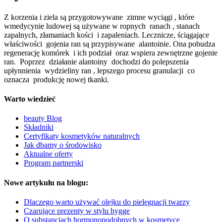
Z korzenia i ziela są przygotowywane zimne wyciągi , które
wmedycynie ludowej są używane w ropnych ranach , stanach
zapalnych, złamaniach kości i zapaleniach. Lecznicze, ściągające
właściwości gojenia ran są przypisywane alantoinie. Ona pobudza
regenerację komórek i ich podział oraz wspiera zewnętrzne gojenie
ran. Poprzez działanie alantoiny dochodzi do polepszenia
upłynnienia wydzieliny ran , lepszego procesu granulacji co
oznacza produkcję nowej tkanki.
Warto wiedzieć
beauty Blog
Składniki
Certyfikaty kosmetyków naturalnych
Jak dbamy o środowisko
Aktualne oferty
Program partnerski
Nowe artykułu na blogu:
Dlaczego warto używać olejku do pielęgnacji twarzy
Czarujące prezenty w stylu hygge
O substancjach hormonopodobnych w kosmetyce