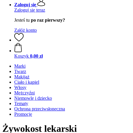
Zaloguj się
Zaloguj się teraz
Jesteś tu
po raz pierwszy?
Załóż konto
Koszyk
0,00 zł
Marki
Twarz
Makijaż
Ciało i kąpiel
Włosy
Mężczyźni
Niemowlę i dziecko
Tematy
Ochrona przeciwsłoneczna
Promocje
Żywokost lekarski