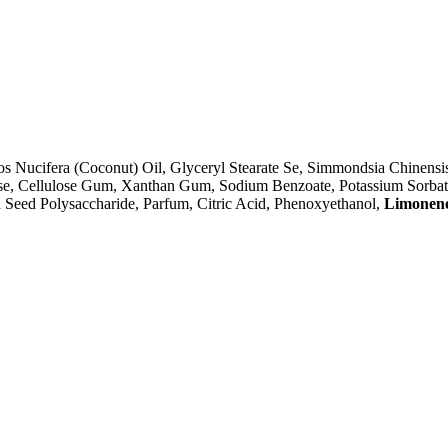
Nucifera (Coconut) Oil, Glyceryl Stearate Se, Simmondsia Chinensis (
lose, Cellulose Gum, Xanthan Gum, Sodium Benzoate, Potassium Sorbate
ia Seed Polysaccharide, Parfum, Citric Acid, Phenoxyethanol,
Limonen