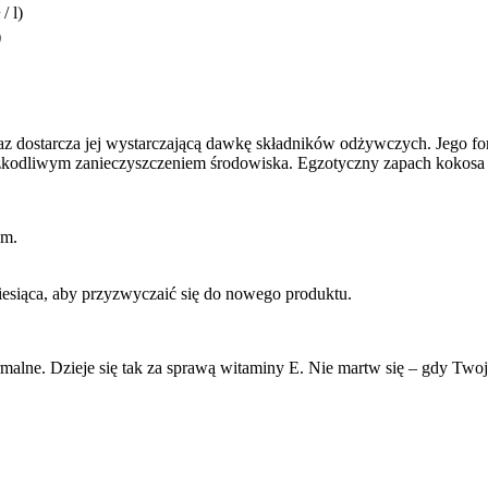
/ l)
)
az dostarcza jej wystarczającą dawkę składników odżywczych. Jego fo
szkodliwym zanieczyszczeniem środowiska. Egzotyczny zapach kokosa je
em.
esiąca, aby przyzwyczaić się do nowego produktu.
rmalne. Dzieje się tak za sprawą witaminy E. Nie martw się – gdy Twoj