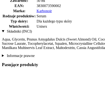
Zawartość:
50 ml
EAN:
3830073590002
Marka:
Karbonoir
Rodzaje produktów:
Serum
Typ skóry:
Dla każdego typu skóry
Właściwości:
Unisex
Składniki (INCI)
Aqua, Glycerin, Prunus Amygdalus Dulcis (Sweet Almond) Oil, Cocos 
Sucrose Laurate, Tocopherylacetat, Squalen, Microcrystalline Cellu
Manilkara Multinervis Leaf Extract, Maltodextrin, Cassia Angustifol
Informacje prawne
Pasujące produkty