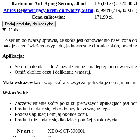
Karbonoir Anti Aging Serum, 50 ml
136,00 zł
(2 720,00 zł 
Antos Regenerujący krem do twarzy, 50 ml
35,99 zł
(719,80 zł / l
Cena całkowita:
171,99 zł
Dodaj produkty do koszyka
Opis
To serum do twarzy sprawia, że skóra jest odpowiednio nawilżona or
nadaje cerze świeżego wyglądu, jednocześnie chroniąc skórę przed 
Aplikacja:
Serum nakładaj 1 do 2 razy dziennie – najlepiej rano i wieczor
Omiń okolice oczu i delikatnie wmasuj.
Mała wskazówka:
Twoja skóra zazwyczaj potrzebuje co najmniej mi
Wskazówki:
Zaczerwienienie skóry po kilku pierwszych aplikacjach jest no
Produkt nadaje się tylko do użytku zewnętrznego.
Podczas aplikacji omijaj okolice oczu.
Produkt nie nadaje się dla dzieci poniżej 3 roku życia.
Nr art.:
XBO-SCT-590001