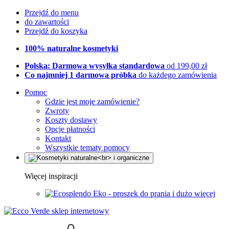
Przejdź do menu
do zawartości
Przejdź do koszyka
100% naturalne kosmetyki
Polska: Darmowa wysyłka standardowa
od 199,00 zł
Co najmniej 1 darmowa próbka
do każdego zamówienia
Pomoc
Gdzie jest moje zamówienie?
Zwroty
Koszty dostawy
Opcje płatności
Kontakt
Wszystkie tematy pomocy
Więcej inspiracji
Eko - proszek do prania i dużo więcej