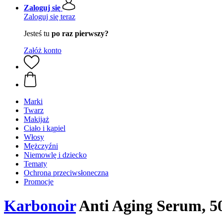
Zaloguj się
Zaloguj się teraz
Jesteś tu
po raz pierwszy?
Załóż konto
Marki
Twarz
Makijaż
Ciało i kąpiel
Włosy
Mężczyźni
Niemowlę i dziecko
Tematy
Ochrona przeciwsłoneczna
Promocje
Karbonoir
Anti Aging Serum, 5