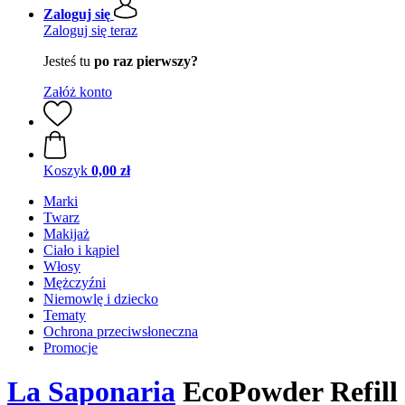
Zaloguj się
Zaloguj się teraz
Jesteś tu
po raz pierwszy?
Załóż konto
Koszyk
0,00 zł
Marki
Twarz
Makijaż
Ciało i kąpiel
Włosy
Mężczyźni
Niemowlę i dziecko
Tematy
Ochrona przeciwsłoneczna
Promocje
La Saponaria
EcoPowder Refill