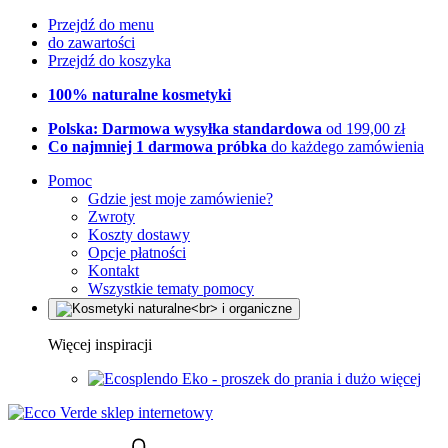
Przejdź do menu
do zawartości
Przejdź do koszyka
100% naturalne kosmetyki
Polska: Darmowa wysyłka standardowa
od 199,00 zł
Co najmniej 1 darmowa próbka
do każdego zamówienia
Pomoc
Gdzie jest moje zamówienie?
Zwroty
Koszty dostawy
Opcje płatności
Kontakt
Wszystkie tematy pomocy
Więcej inspiracji
Eko - proszek do prania i dużo więcej