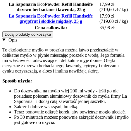
La Saponaria EcoPowder Refill Handseife
17,99 zł
drzewo herbaciane i lawenda, 25 g
(719,60 zł / kg)
La Saponaria EcoPowder Refill Handseife
17,99 zł
grejpfrut i słodkie migdały, 25 g
(719,60 zł / kg)
Cena całkowita:
35,98 zł
Dodaj produkty do koszyka
Opis
To ekologiczne mydło w proszku można łatwo przekształcić w
delikatne mydło w płynie mieszając proszek z wodą. Jego formuła
ma właściwości odświeżające i delikatnie myje dłonie. Olejki
eteryczne z drzewa herbacianego, lawendy, cytryny i mleczanu
cynku oczyszczają, a aloes i inulina nawilżają skórę.
Sposób użycia:
Do dozownika na mydło wlej 200 ml wody - jeśli go nie
posiadasz polecam aluminiowy dozownik do mydła firmy La
Saponaria - i dodaj całą zawartość jednej saszetki.
Zakręć i dobrze wstrząśnij butelką.
Teraz ponownie odkręć korek, aby powietrze mogło ulecieć.
Po 30 minutach możesz ponownie zakręcić dozownik i mydło
jest gotowe do użycia.