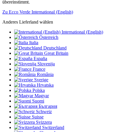
übereinstimmt.
Zu Ecco Verde International (English)
Anderes Lieferland wählen
International (English)
Österreich
Italia
Deutschland
Great Britain
España
Slovenija
France
România
Sverige
Hrvatska
Polska
Magyar
Suomi
България
Schweiz
Suisse
Svizzera
Switzerland