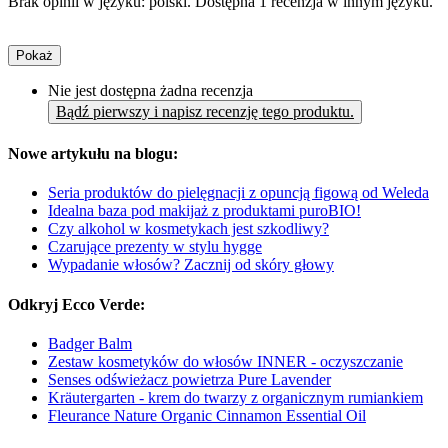
Brak opinii w języku: polski. Dostępna 1 recenzja w innym języku.
Pokaż
Nie jest dostępna żadna recenzja
Bądź pierwszy i napisz recenzję tego produktu.
Nowe artykułu na blogu:
Seria produktów do pielęgnacji z opuncją figową od Weleda
Idealna baza pod makijaż z produktami puroBIO!
Czy alkohol w kosmetykach jest szkodliwy?
Czarujące prezenty w stylu hygge
Wypadanie włosów? Zacznij od skóry głowy
Odkryj Ecco Verde:
Badger Balm
Zestaw kosmetyków do włosów INNER - oczyszczanie
Senses odświeżacz powietrza Pure Lavender
Kräutergarten - krem do twarzy z organicznym rumiankiem
Fleurance Nature Organic Cinnamon Essential Oil