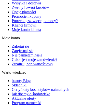
Wysyłka i dostawa
Zwroty i zwrot kosztów
Opcje płatności
Promocje i kupony
Potrzebujesz więcej pomocy?
Klienci firmowi
Moje konto klienta
Moje konto
Zaloguj się
Zarejestruj się
Nie pamiętam hasła
Gdzie jest moje zamówienie?
Zrealizuj bon wartościowy
Warto wiedzieć
beauty Blog
Składniki
Certyfikaty kosmetyków naturalnych
Jak dbamy o środowisko
Aktualne oferty
Program partnerski