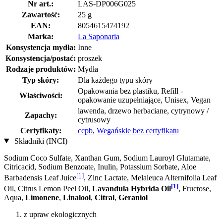
Nr art.:
LAS-DP006G025
Zawartość:
25 g
EAN:
8054615474192
Marka:
La Saponaria
Konsystencja mydła:
Inne
Konsystencja/postać:
proszek
Rodzaje produktów:
Mydła
Typ skóry:
Dla każdego typu skóry
Opakowania bez plastiku, Refill -
Właściwości:
opakowanie uzupełniające, Unisex, Vegan
lawenda, drzewo herbaciane, cytrynowy /
Zapachy:
cytrusowy
Certyfikaty:
ccpb
,
Wegańskie bez certyfikatu
Składniki (INCI)
Sodium Coco­ Sulfate, Xanthan Gum, Sodium Lauroyl Glutamate,
Citricacid, Sodium Benzoate, Inulin, Potassium Sorbate, Aloe
[1]
Barbadensis Leaf Juice
, Zinc Lactate, Melaleuca Alternifolia Leaf
[1]
Oil, Citrus Lemon Peel Oil,
Lavandula Hybrida Oil
, Fructose,
Aqua,
Limonene
,
Linalool
,
Citral
,
Geraniol
z upraw ekologicznych