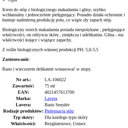
Krem do stóp z biologicznego makadamia i gliny, szybko
wchłanialny i jednocześnie pielęgnujący. Ponadto działa ochronnie i
hamuje nadmierną produkcję potu, co wiąże zły zapach stóp.
Biologiczny orzech makadamia posiada niespotykane , pielęgnujące
właściwości, on odżywia skórę , zmiękcza i udelikatnia. Glina - ma
właściwości kojące i wiążące zapachy.
Z roślin biologicznych własnej produkcji PH: 5,0-5,5
Zastosowanie
:
Rano i wieczorem delikatnie wmasować w stopy.
Nr art.:
LA-106022
Zawartość:
75 ml
EAN:
4021457613700
Marka:
Lavera
Lavera:
Basis Sensitiv
Rodzaje produktów:
Pielęgnacja stóp
Typ skóry:
Dla każdego typu skóry
Właściwości:
Bezglutenowe, Unisex