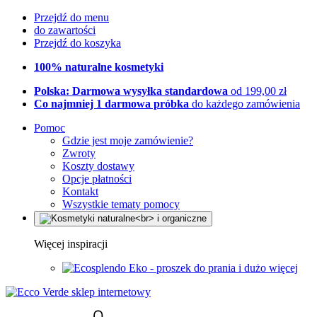
Przejdź do menu
do zawartości
Przejdź do koszyka
100% naturalne kosmetyki
Polska: Darmowa wysyłka standardowa
od 199,00 zł
Co najmniej 1 darmowa próbka
do każdego zamówienia
Pomoc
Gdzie jest moje zamówienie?
Zwroty
Koszty dostawy
Opcje płatności
Kontakt
Wszystkie tematy pomocy
Więcej inspiracji
Eko - proszek do prania i dużo więcej