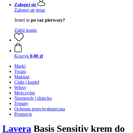
Zaloguj się
Zaloguj się teraz
Jesteś tu
po raz pierwszy?
Załóż konto
Koszyk
0,00 zł
Marki
Twarz
Makijaż
Ciało i kąpiel
Włosy
Mężczyźni
Niemowlę i dziecko
Tematy
Ochrona przeciwsłoneczna
Promocje
Lavera
Basis Sensitiv krem do