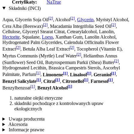
Certyfikaty:
NaTrue
Składniki (INCI)
[2]
[2]
Aqua, Glycerin Soja Oil
, Alcohol
,
Glycerin
, Myristyl Alcohol,
[2]
[2]
Cera Alba (Beeswax)
, Macadamia Integrifolia Seed Oil
,
Cellulose, Glyceryl Stearat Citrat, Cetearylalcohol, Lanolin,
Hectorite
, Squalane,
Loess
, Xanthan Gum, Lanolin Alcohol,
Hydrogenated Palm Glycerides, Calendula Officinalis Flower
[2]
[2]
Extract
, Betula Alba Leaf Extract
, Tocopherol (Vitamin E),
[2]
Myrtus Communis (Myrtle) Leaf Water
, Helianthus Annus
[2]
(Sunflower) Seed Oil, Butyrospermum Parkii (Shea) Butter
,
Hydrogenated Lecithin, Brassica Campestris Sterols, Ascorbyl
[1]
[1]
[1]
[1]
Palmitate, Parfum
,
Limonene
,
Linalool
,
Geraniol
,
[1]
[1]
[1]
[1]
Benzyl Salicylate
,
Citral
,
Citronellol
,
Farnesol
,
[1]
[1]
Benzylbenzoat
,
Benzyl Alcohol
naturalne olejki eteryczne
składniki pochodzące z kontrolowanych upraw
ekologicznych
Uwaga producenta
Akcesoria
Informacje prawne