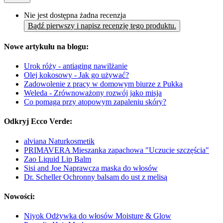
Nie jest dostępna żadna recenzja
Bądź pierwszy i napisz recenzję tego produktu.
Nowe artykułu na blogu:
Urok róży - antiaging nawilżanie
Olej kokosowy - Jak go używać?
Zadowolenie z pracy w domowym biurze z Pukka
Weleda - Zrównoważony rozwój jako misja
Co pomaga przy atopowym zapaleniu skóry?
Odkryj Ecco Verde:
alviana Naturkosmetik
PRIMAVERA Mieszanka zapachowa "Uczucie szczęścia"
Zao Liquid Lip Balm
Sisi and Joe Naprawcza maska do włosów
Dr. Scheller Ochronny balsam do ust z melisą
Nowości:
Niyok Odżywka do włosów Moisture & Glow