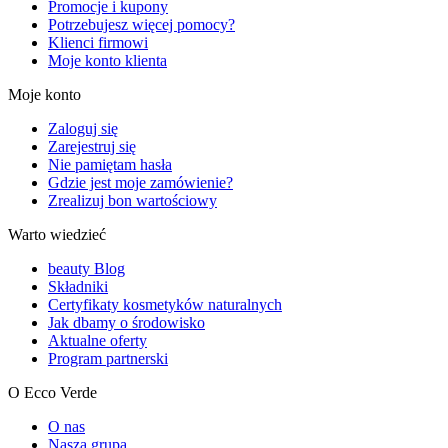
Promocje i kupony
Potrzebujesz więcej pomocy?
Klienci firmowi
Moje konto klienta
Moje konto
Zaloguj się
Zarejestruj się
Nie pamiętam hasła
Gdzie jest moje zamówienie?
Zrealizuj bon wartościowy
Warto wiedzieć
beauty Blog
Składniki
Certyfikaty kosmetyków naturalnych
Jak dbamy o środowisko
Aktualne oferty
Program partnerski
O Ecco Verde
O nas
Nasza grupa