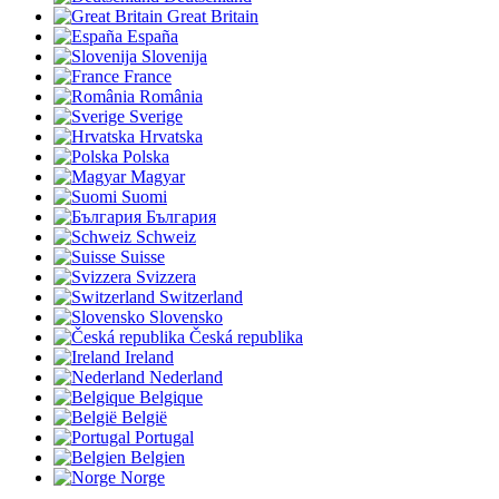
Great Britain
España
Slovenija
France
România
Sverige
Hrvatska
Polska
Magyar
Suomi
България
Schweiz
Suisse
Svizzera
Switzerland
Slovensko
Česká republika
Ireland
Nederland
Belgique
België
Portugal
Belgien
Norge