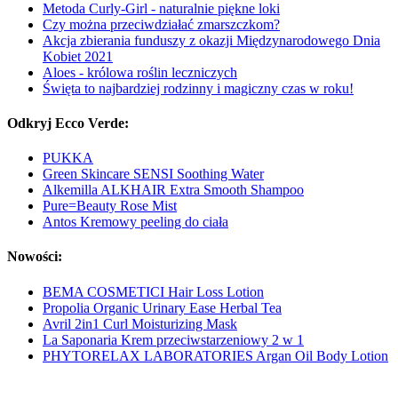
Metoda Curly-Girl - naturalnie piękne loki
Czy można przeciwdziałać zmarszczkom?
Akcja zbierania funduszy z okazji Międzynarodowego Dnia
Kobiet 2021
Aloes - królowa roślin leczniczych
Święta to najbardziej rodzinny i magiczny czas w roku!
Odkryj Ecco Verde:
PUKKA
Green Skincare SENSI Soothing Water
Alkemilla ALKHAIR Extra Smooth Shampoo
Pure=Beauty Rose Mist
Antos Kremowy peeling do ciała
Nowości:
BEMA COSMETICI Hair Loss Lotion
Propolia Organic Urinary Ease Herbal Tea
Avril 2in1 Curl Moisturizing Mask
La Saponaria Krem przeciwstarzeniowy 2 w 1
PHYTORELAX LABORATORIES Argan Oil Body Lotion