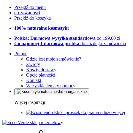
Przejdź do menu
do zawartości
Przejdź do koszyka
100% naturalne kosmetyki
Polska: Darmowa wysyłka standardowa
od 199,00 zł
Co najmniej 1 darmowa próbka
do każdego zamówienia
Pomoc
Gdzie jest moje zamówienie?
Zwroty
Koszty dostawy
Opcje płatności
Kontakt
Wszystkie tematy pomocy
Więcej inspiracji
Eko - proszek do prania i dużo więcej