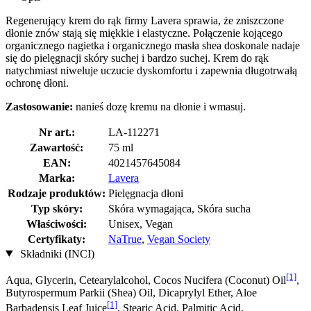
Regenerujący krem do rąk firmy Lavera sprawia, że zniszczone
dłonie znów stają się miękkie i elastyczne. Połączenie kojącego
organicznego nagietka i organicznego masła shea doskonale nadaje
się do pielęgnacji skóry suchej i bardzo suchej. Krem do rąk
natychmiast niweluje uczucie dyskomfortu i zapewnia długotrwałą
ochronę dłoni.
Zastosowanie:
nanieś dozę kremu na dłonie i wmasuj.
Nr art.:
LA-112271
Zawartość:
75 ml
EAN:
4021457645084
Marka:
Lavera
Rodzaje produktów:
Pielęgnacja dłoni
Typ skóry:
Skóra wymagająca, Skóra sucha
Właściwości:
Unisex, Vegan
Certyfikaty:
NaTrue
,
Vegan Society
Składniki (INCI)
[1]
Aqua, Glycerin, Cetearylalcohol, Cocos Nucifera (Coconut) Oil
,
Butyrospermum Parkii (Shea) Oil, Dicaprylyl Ether, Aloe
[1]
Barbadensis Leaf Juice
, Stearic Acid, Palmitic Acid,