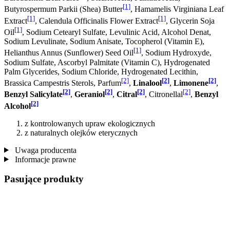
[1]
Butyrospermum Parkii (Shea) Butter
, Hamamelis Virginiana Leaf
[1]
[1]
Extract
, Calendula Officinalis Flower Extract
, Glycerin Soja
[1]
Oil
, Sodium Cetearyl Sulfate, Levulinic Acid, Alcohol Denat,
Sodium Levulinate, Sodium Anisate, Tocopherol (Vitamin E),
[1]
Helianthus Annus (Sunflower) Seed Oil
, Sodium Hydroxyde,
Sodium Sulfate, Ascorbyl Palmitate (Vitamin C), Hydrogenated
Palm Glycerides, Sodium Chloride, Hydrogenated Lecithin,
[2]
[2]
[2]
Brassica Campestris Sterols, Parfum
,
Linalool
,
Limonene
,
[2]
[2]
[2]
[2]
Benzyl Salicylate
,
Geraniol
,
Citral
, Citronellal
,
Benzyl
[2]
Alcohol
z kontrolowanych upraw ekologicznych
z naturalnych olejków eterycznych
Uwaga producenta
Informacje prawne
Pasujące produkty