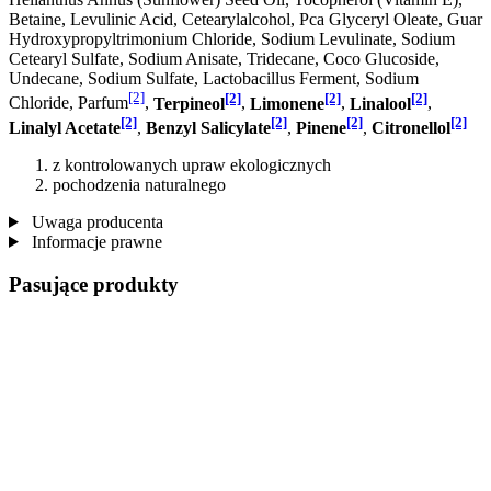
Betaine, Levulinic Acid, Cetearylalcohol, Pca Glyceryl Oleate, Guar
Hydroxypropyltrimonium Chloride, Sodium Levulinate, Sodium
Cetearyl Sulfate, Sodium Anisate, Tridecane, Coco Glucoside,
Undecane, Sodium Sulfate, Lactobacillus Ferment, Sodium
[2]
[2]
[2]
[2]
Chloride, Parfum
,
Terpineol
,
Limonene
,
Linalool
,
[2]
[2]
[2]
[2]
Linalyl Acetate
,
Benzyl Salicylate
,
Pinene
,
Citronellol
z kontrolowanych upraw ekologicznych
pochodzenia naturalnego
Uwaga producenta
Informacje prawne
Pasujące produkty